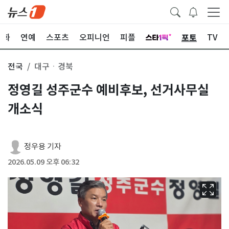
포토
문화
연예
스포츠
오피니언
피플
TV
전국
대구ㆍ경북
정영길 성주군수 예비후보, 선거사무실
개소식
정우용 기자
2026.05.09 오후 06:32