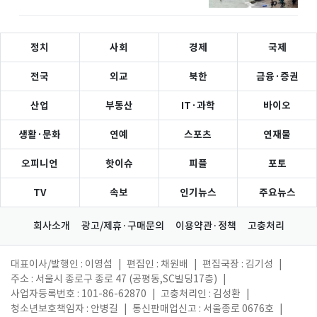
정치
사회
경제
국제
전국
외교
북한
금융·증권
산업
부동산
IT·과학
바이오
생활·문화
연예
스포츠
연재물
오피니언
핫이슈
피플
포토
TV
속보
인기뉴스
주요뉴스
회사소개
광고/제휴·구매문의
이용약관·정책
고충처리
대표이사/발행인 : 이영섭
|
편집인 : 채원배
|
편집국장 : 김기성
|
주소 : 서울시 종로구 종로 47 (공평동,SC빌딩17층)
|
사업자등록번호 : 101-86-62870
|
고충처리인 : 김성환
|
청소년보호책임자 : 안병길
|
통신판매업신고 : 서울종로 0676호
|