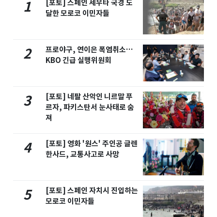
[포토] 스페인 세우타 국경 도
1
달한 모로코 이민자들
프로야구, 연이은 폭염취소…
2
KBO 긴급 실행위원회
[포토] 네팔 산악인 니르말 푸
3
르자, 파키스탄서 눈사태로 숨
져
[포토] 영화 '원스' 주인공 글렌
4
한사드, 교통사고로 사망
[포토] 스페인 자치시 진입하는
5
모로코 이민자들