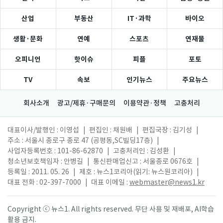
산업
부동산
IT·과학
바이오
생활·문화
연예
스포츠
연재물
오피니언
핫이슈
피플
포토
TV
속보
인기뉴스
주요뉴스
회사소개
광고/제휴·구매문의
이용약관·정책
고충처리
대표이사/발행인 : 이영섭
|
편집인 : 채원배
|
편집국장 : 김기성
|
주소 : 서울시 종로구 종로 47 (공평동,SC빌딩17층)
|
사업자등록번호 : 101-86-62870
|
고충처리인 : 김성환
|
청소년보호책임자 : 안병길
|
통신판매업신고 : 서울종로 0676호
|
등록일 : 2011. 05. 26
|
제호 : 뉴스1코리아(읽기: 뉴스원코리아)
|
대표 전화 : 02-397-7000
|
대표 이메일 :
webmaster@news1.kr
Copyright ⓒ 뉴스1. All rights reserved. 무단 사용 및 재배포, AI학습
활용 금지.