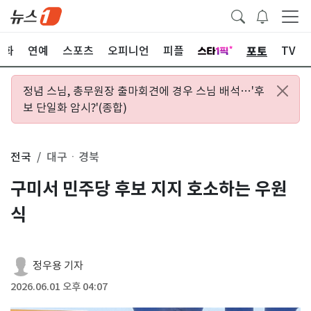
포토
문화
연예
스포츠
오피니언
피플
TV
정념 스님, 총무원장 출마회견에 경우 스님 배석…'후
보 단일화 암시?'(종합)
전국
대구ㆍ경북
구미서 민주당 후보 지지 호소하는 우원
식
정우용 기자
2026.06.01 오후 04:07