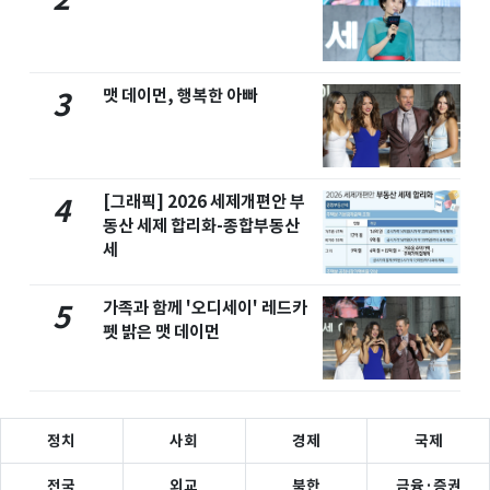
맷 데이먼, 행복한 아빠
3
[그래픽] 2026 세제개편안 부
4
동산 세제 합리화-종합부동산
세
가족과 함께 '오디세이' 레드카
5
펫 밝은 맷 데이먼
정치
사회
경제
국제
전국
외교
북한
금융·증권