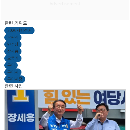
관련 키워드
2026지방선거
우원식
민주당
장세용
오중기
구미
구미시
구미시장
관련 사진