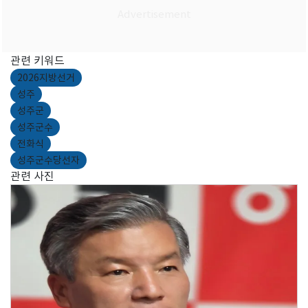
관련 키워드
2026지방선거
성주
성주군
성주군수
전화식
성주군수당선자
관련 사진