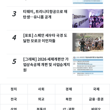
티웨이, 트리니티항공으로 재
3
탄생…유니폼 공개
[포토] 스페인 세우타 국경 도
4
달한 모로코 이민자들
[그래픽] 2026 세제개편안 가
5
업상속공제 개편 및 사업승계지
원
정치
사회
경제
국제
전국
외교
북한
금융·증권
산업
부동산
IT·과학
바이오