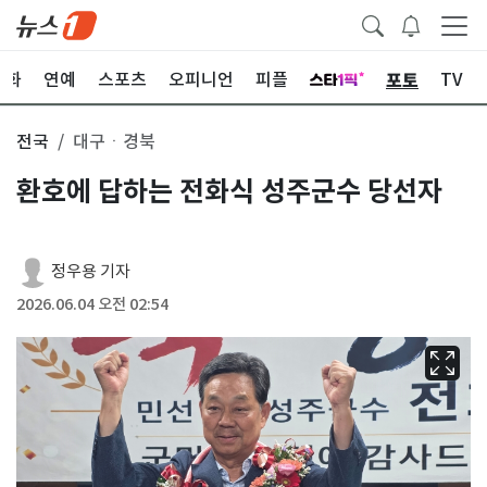
포토
문화
연예
스포츠
오피니언
피플
TV
전국
대구ㆍ경북
환호에 답하는 전화식 성주군수 당선자
정우용 기자
2026.06.04 오전 02:54