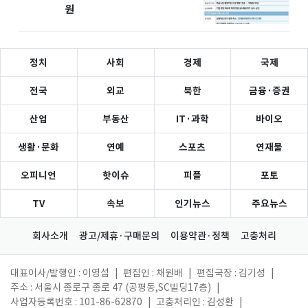
원
정치
사회
경제
국제
전국
외교
북한
금융·증권
산업
부동산
IT·과학
바이오
생활·문화
연예
스포츠
연재물
오피니언
핫이슈
피플
포토
TV
속보
인기뉴스
주요뉴스
회사소개
광고/제휴·구매문의
이용약관·정책
고충처리
대표이사/발행인 : 이영섭
|
편집인 : 채원배
|
편집국장 : 김기성
|
주소 : 서울시 종로구 종로 47 (공평동,SC빌딩17층)
|
사업자등록번호 : 101-86-62870
|
고충처리인 : 김성환
|