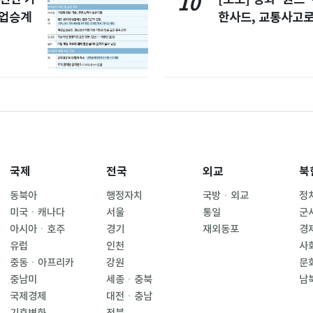
10
사업승계
한사드, 교통사고로
국제
전국
외교
북
동북아
행정자치
국방ㆍ외교
정
미국ㆍ캐나다
서울
통일
군
아시아ㆍ호주
경기
재외동포
경
유럽
인천
사
중동ㆍ아프리카
강원
문
중남미
세종ㆍ충북
남
국제경제
대전ㆍ충남
기후변화
전북