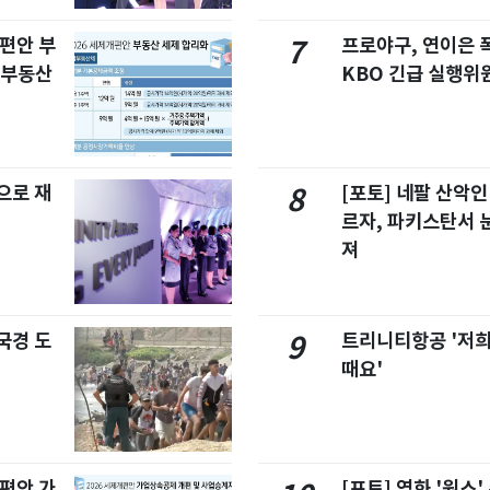
개편안 부
프로야구, 연이은
7
합부동산
KBO 긴급 실행위
으로 재
[포토] 네팔 산악인
8
르자, 파키스탄서 
져
국경 도
트리니티항공 '저희
9
때요'
개편안 가
[포토] 영화 '원스