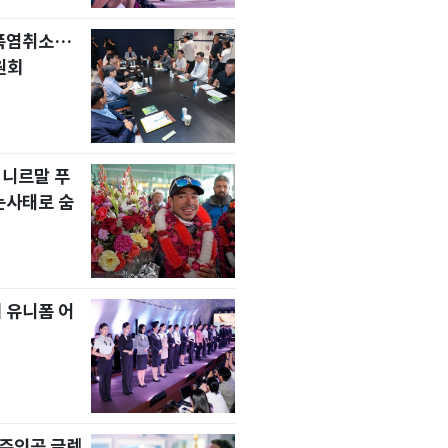
 폭염취소…
원회
 니르말 푸
눈사태로 숨
 유니폼 어
' 주인공 글렌