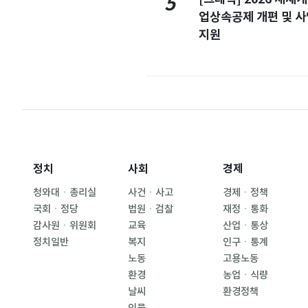
5
업상속공제 개편 및 
지원
정치
사회
경제
청와대ㆍ총리실
사건ㆍ사고
경제ㆍ정책
국회ㆍ정당
법원ㆍ검찰
재정ㆍ통화
감사원ㆍ위원회
교육
산업ㆍ통상
정치일반
복지
인구ㆍ통계
노동
고용노동
환경
농업ㆍ식량
날씨
환경정책
인물