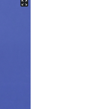
서울
29
℃
부산
26
℃
대구
26
℃
인천
27
℃
광주
25
℃
대전
26
℃
울산
25
℃
강릉
23
℃
제주
26
℃