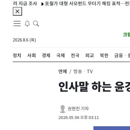
지급 조사
美월가 대형 사모펀드 무더기 해킹 표적…전화로 IT직
크
2026.8.6 (목)
정치
사회
경제
국제
전국
외교
북한
금융ㆍ
연예
방송ㆍTV
인사말 하는 윤
권현진 기자
2026.05.06 오후 03:11