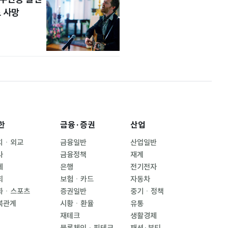
 사망
한
금융·증권
산업
치ㆍ외교
금융일반
산업일반
사
금융정책
재계
제
은행
전기전자
회
보험ㆍ카드
자동차
화ㆍ스포츠
증권일반
중기ㆍ정책
북관계
시황ㆍ환율
유통
재테크
생활경제
블록체인ㆍ핀테크
패션·뷰티