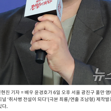
권현진 기자 = 배우 윤경호가 6일 오후 서울 광진구 풀만
지널 ‘취사병 전설이 되다’(극본 최룡/연출 조남형) 제작
있다.