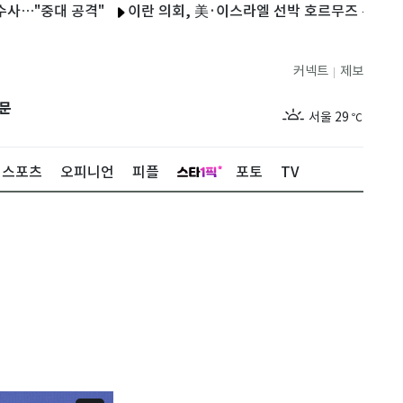
 공격"
이란 의회, 美·이스라엘 선박 호르무즈 통행금지 법안 검
커넥트
제보
|
제주
26
℃
문
서울
29
℃
부산
26
℃
스포츠
오피니언
피플
포토
TV
대구
26
℃
인천
27
℃
광주
25
℃
대전
26
℃
울산
25
℃
강릉
23
℃
제주
26
℃