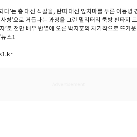
되다’는 총 대신 식칼을, 탄띠 대신 앞치마를 두른 이등병
취사병’으로 거듭나는 과정을 그린 밀리터리 쿡방 판타지 드
 남자’로 천만 배우 반열에 오른 박지훈의 차기작으로 뜨거
6/뉴스1
1.kr