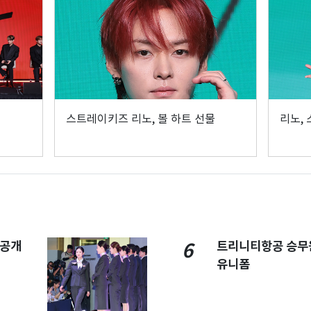
스트레이키즈 리노, 볼 하트 선물
리노,
 공개
트리니티항공 승무
6
유니폼