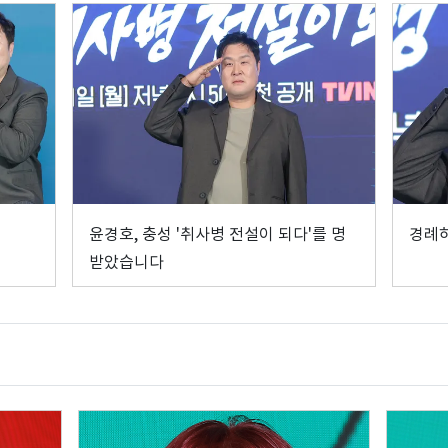
윤경호, 충성 '취사병 전설이 되다'를 명
경례
받았습니다