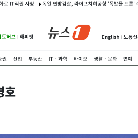
원 사칭
독일 연방검찰, 라이프치히공항 '폭발물 드론' 수사…"중대
립토허브
해피펫
English
노동신
|
|
증권
산업
부동산
ITㆍ과학
바이오
생활ㆍ문화
연예
경호