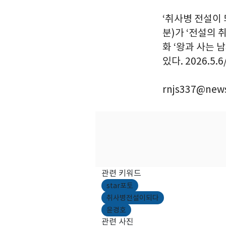
‘취사병 전설이 
분)가 ‘전설의 
화 ‘왕과 사는
있다. 2026.5.
rnjs337@news
관련 키워드
star포토
취사병전설이되다
윤경호
관련 사진