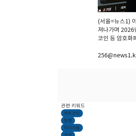
(서울=뉴스1) 
져나가며 202
코인 등 암호화폐
256@news1.k
관련 키워드
비트코인
빗썸
이더리움
코인