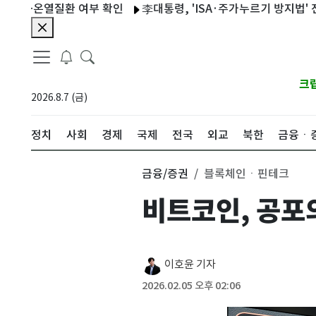
온열질환 여부 확인
李대통령, 'ISA·주가누르기 방지법' 전면 재검
크
2026.8.7 (금)
정치
사회
경제
국제
전국
외교
북한
금융ㆍ
금융/증권
블록체인ㆍ핀테크
비트코인, 공포
이호윤 기자
2026.02.05 오후 02:06