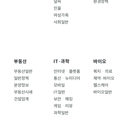
날씨
환경정책
인물
여성가족
사회일반
부동산
IT·과학
바이오
부동산일반
인터넷ㆍ플랫폼
복지ㆍ의료
일반정책
통신ㆍ뉴미디어
제약·바이오
분양정보
모바일
헬스케어
부동산시세
IT일반
바이오일반
건설업계
보안ㆍ해킹
게임ㆍ리뷰
과학일반