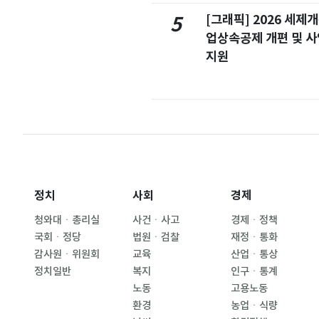
[그래픽] 2026 세제
5
업상속공제 개편 및 
지원
정치
사회
경제
청와대ㆍ총리실
사건ㆍ사고
경제ㆍ정책
국회ㆍ정당
법원ㆍ검찰
재정ㆍ통화
감사원ㆍ위원회
교육
산업ㆍ통상
정치일반
복지
인구ㆍ통계
노동
고용노동
환경
농업ㆍ식량