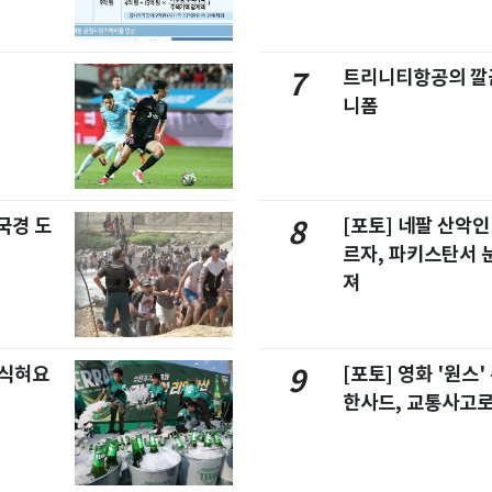
트리니티항공의 깔끔
7
니폼
국경 도
[포토] 네팔 산악인
8
르자, 파키스탄서 
져
 식혀요
[포토] 영화 '원스
9
한사드, 교통사고로