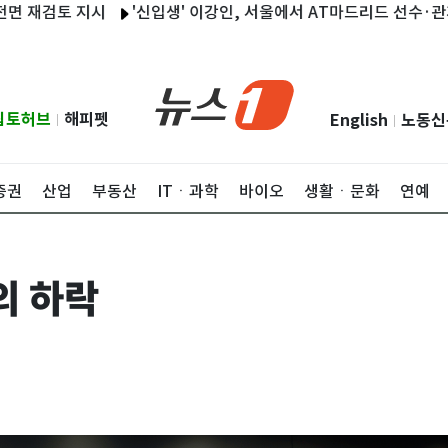
토 지시
'신입생' 이강인, 서울에서 AT마드리드 선수·관계자 80
립토허브
해피펫
English
노동신
|
|
증권
산업
부동산
ITㆍ과학
바이오
생활ㆍ문화
연예
의 하락