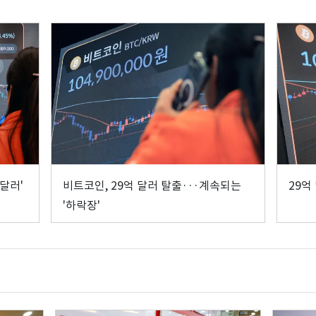
달러'
비트코인, 29억 달러 탈출···계속되는
29억
'하락장'