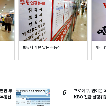
보유세 개편 앞둔 부동산
세제 
개편안 부
프로야구, 연이은
6
합부동산
KBO 긴급 실행위