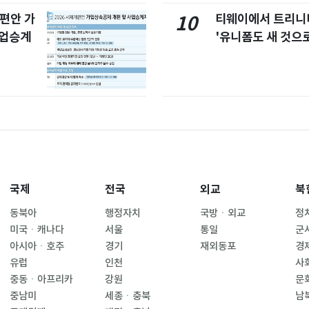
개편안 가
티웨이에서 트리
10
사업승계
'유니폼도 새 것으로
국제
전국
외교
북
동북아
행정자치
국방ㆍ외교
정
미국ㆍ캐나다
서울
통일
군
아시아ㆍ호주
경기
재외동포
경
유럽
인천
사
중동ㆍ아프리카
강원
문
중남미
세종ㆍ충북
남