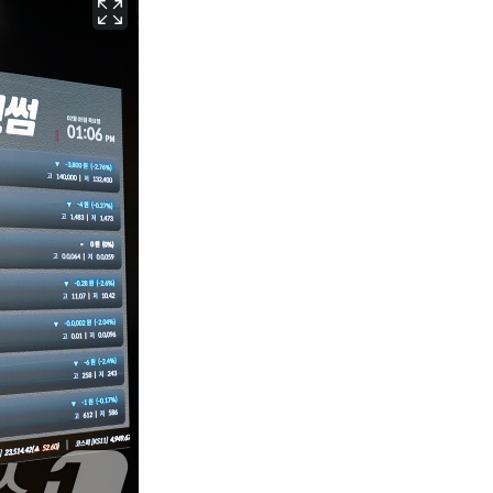
서울
31
℃
부산
29
℃
대구
30
℃
인천
30
℃
광주
31
℃
대전
29
℃
울산
28
℃
강릉
26
℃
제주
29
℃