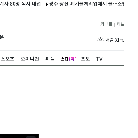
명 식사 대접
광주 광산 폐기물처리업체서 불…소방당국 진압 중
커넥트
제보
|
제주
29
℃
문
서울
31
℃
부산
29
℃
스포츠
오피니언
피플
포토
TV
대구
30
℃
인천
30
℃
광주
31
℃
대전
29
℃
울산
28
℃
강릉
26
℃
제주
29
℃