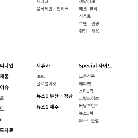
재테크
생활경제
블록체인ㆍ핀테크
패션·뷰티
식음료
호텔ㆍ관광
취업ㆍ채용
피니언
제휴사
Special 사이트
재물
BBC
노동신문
글로벌마켓
해피펫
이슈
스타1픽
뉴스1 부산ㆍ경남
플
크립토허브
터닝포인트
뉴스1 제주
토
뉴스1북
V
퍼스트클럽
도자료