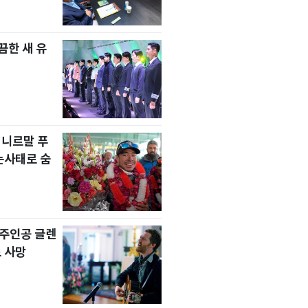
한 새 유
 니르말 푸
눈사태로 숨
' 주인공 글렌
 사망