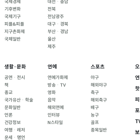
국제경제
대전ㆍ충남
기후변화
전북
국제기구
전남광주
피플&피플
대구ㆍ경북
지구촌화제
부산ㆍ경남
국제일반
울산
제주
생활·문화
연예
스포츠
오
연
공연ㆍ전시
연예가화제
야구
책
방송ㆍTV
해외야구
핫
종교
영화
축구
피
국가유산ㆍ학술
음악
해외축구
문화일반
해외연예
배구
포
언론
인터뷰
농구
T
건강정보
N스타일
골프
여행ㆍ레저
종목일반
보
운세ㆍ명언