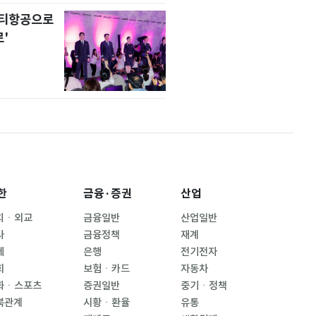
니티항공으로
'
한
금융·증권
산업
치ㆍ외교
금융일반
산업일반
사
금융정책
재계
제
은행
전기전자
회
보험ㆍ카드
자동차
화ㆍ스포츠
증권일반
중기ㆍ정책
북관계
시황ㆍ환율
유통