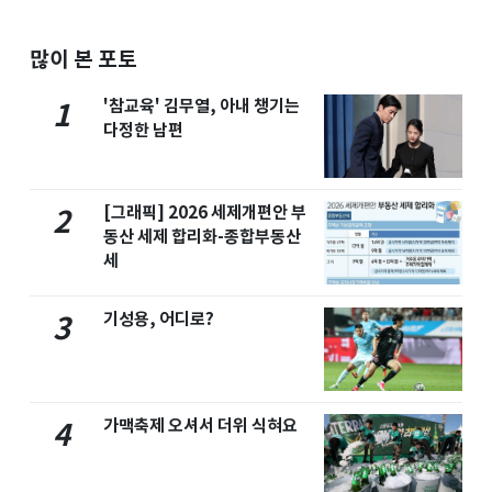
많이 본 포토
'참교육' 김무열, 아내 챙기는
1
다정한 남편
[그래픽] 2026 세제개편안 부
2
동산 세제 합리화-종합부동산
세
기성용, 어디로?
3
가맥축제 오셔서 더위 식혀요
4