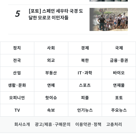
[포토] 스페인 세우타 국경 도
5
달한 모로코 이민자들
정치
사회
경제
국제
전국
외교
북한
금융·증권
산업
부동산
IT·과학
바이오
생활·문화
연예
스포츠
연재물
오피니언
핫이슈
피플
포토
TV
속보
인기뉴스
주요뉴스
회사소개
광고/제휴·구매문의
이용약관·정책
고충처리