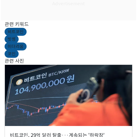
관련 키워드
비트코인
빗썸
이더리움
코인
관련 사진
비트코인, 29억 달러 탈출···계속되는 '하락장'