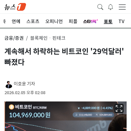
포토
문화
연예
스포츠
오피니언
피플
TV
금융/증권
블록체인ㆍ핀테크
계속해서 하락하는 비트코인 '29억달러'
빠졌다
이호윤 기자
2026.02.05 오후 02:08