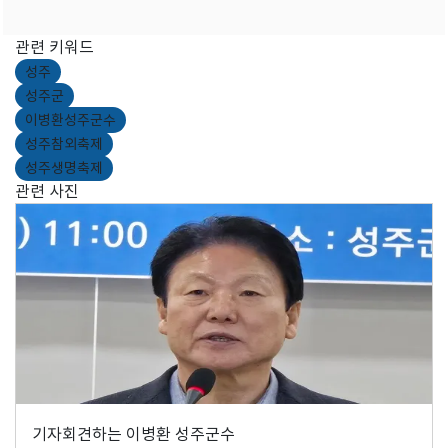
관련 키워드
성주
성주군
이병환성주군수
성주참외축제
성주생명축제
관련 사진
기자회견하는 이병환 성주군수