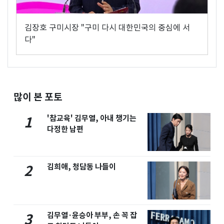
김장호 구미시장 "구미 다시 대한민국의 중심에 서
다"
많이 본 포토
'참교육' 김무열, 아내 챙기는
1
다정한 남편
김희애, 청담동 나들이
2
김무열·윤승아 부부, 손 꼭 잡
3