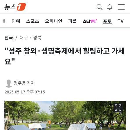
포토
문화
연예
스포츠
오피니언
피플
TV
전국
대구ㆍ경북
"성주 참외·생명축제에서 힐링하고 가세
요"
정우용 기자
2025.05.17 오후 07:15