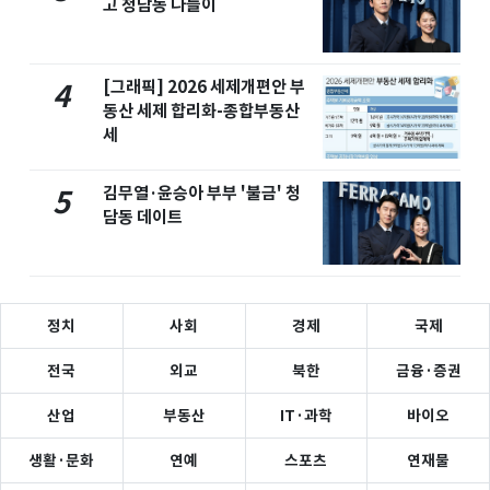
고 청담동 나들이
[그래픽] 2026 세제개편안 부
4
동산 세제 합리화-종합부동산
세
김무열·윤승아 부부 '불금' 청
5
담동 데이트
정치
사회
경제
국제
전국
외교
북한
금융·증권
산업
부동산
IT·과학
바이오
생활·문화
연예
스포츠
연재물