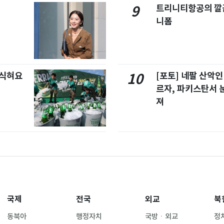
트리니티항공의 깔끔
9
니폼
 식혀요
[포토] 네팔 산악인
10
르자, 파키스탄서 
져
국제
전국
외교
북
동북아
행정자치
국방ㆍ외교
정