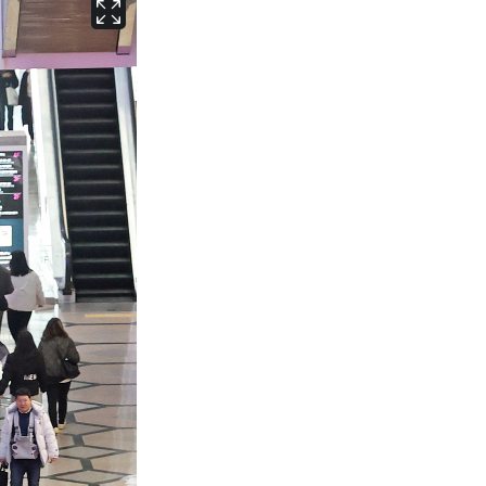
서울
31
℃
부산
31
℃
대구
31
℃
인천
33
℃
광주
32
℃
대전
32
℃
울산
30
℃
강릉
26
℃
제주
30
℃