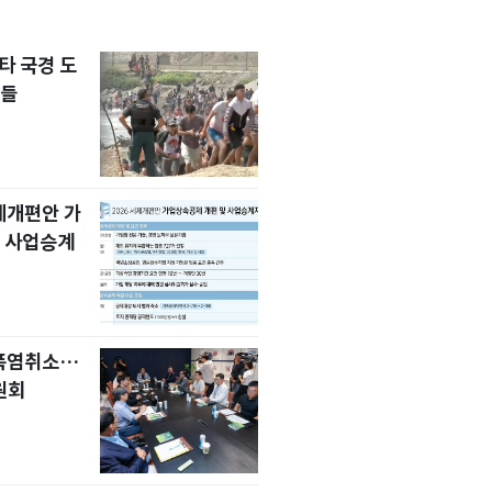
타 국경 도
자들
세제개편안 가
 사업승계
 폭염취소…
원회