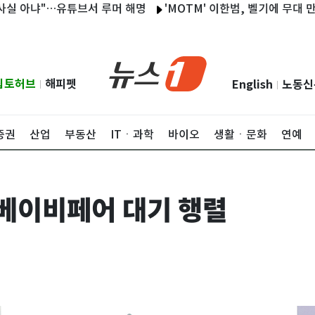
냐"…유튜브서 루머 해명
'MOTM' 이한범, 벨기에 무대 만점 데뷔
립토허브
해피펫
English
노동신
|
|
증권
산업
부동산
ITㆍ과학
바이오
생활ㆍ문화
연예
 베이비페어 대기 행렬