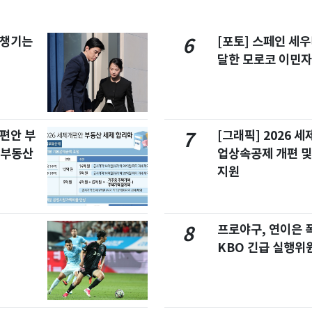
 챙기는
[포토] 스페인 세우
6
달한 모로코 이민
개편안 부
[그래픽] 2026 
7
합부동산
업상속공제 개편 및
지원
프로야구, 연이은
8
KBO 긴급 실행위