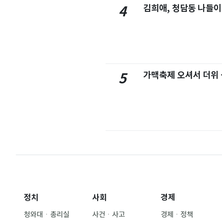
김희애, 청담동 나들이
4
가맥축제 오셔서 더위
5
정치
사회
경제
청와대ㆍ총리실
사건ㆍ사고
경제ㆍ정책