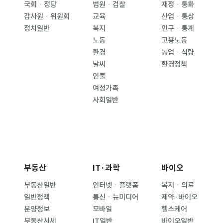
국회ㆍ정당
법원ㆍ검찰
재정ㆍ통화
감사원ㆍ위원회
교육
산업ㆍ통상
정치일반
복지
인구ㆍ통계
노동
고용노동
환경
농업ㆍ식량
날씨
환경정책
인물
여성가족
사회일반
부동산
IT·과학
바이오
부동산일반
인터넷ㆍ플랫폼
복지ㆍ의료
일반정책
통신ㆍ뉴미디어
제약·바이오
분양정보
모바일
헬스케어
부동산시세
IT일반
바이오일반