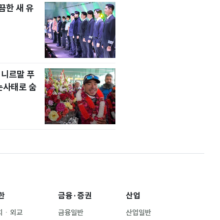
한 새 유
 니르말 푸
눈사태로 숨
한
금융·증권
산업
치ㆍ외교
금융일반
산업일반