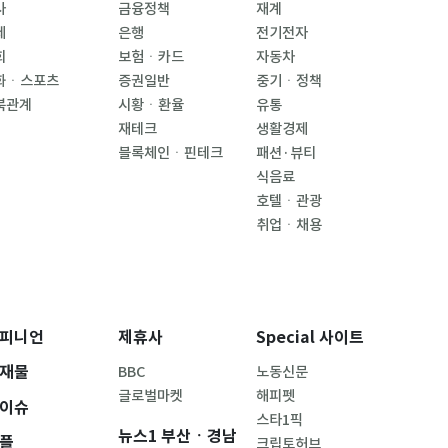
사
금융정책
재계
제
은행
전기전자
회
보험ㆍ카드
자동차
화ㆍ스포츠
증권일반
중기ㆍ정책
북관계
시황ㆍ환율
유통
재테크
생활경제
블록체인ㆍ핀테크
패션·뷰티
식음료
호텔ㆍ관광
취업ㆍ채용
피니언
제휴사
Special 사이트
재물
BBC
노동신문
글로벌마켓
해피펫
이슈
스타1픽
뉴스1 부산ㆍ경남
플
크립토허브