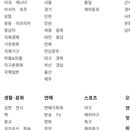
미국ㆍ캐나다
서울
통일
군
아시아ㆍ호주
경기
재외동포
경
유럽
인천
사
중동ㆍ아프리카
강원
문
중남미
세종ㆍ충북
남
국제경제
대전ㆍ충남
기후변화
전북
국제기구
전남광주
피플&피플
대구ㆍ경북
지구촌화제
부산ㆍ경남
국제일반
울산
제주
생활·문화
연예
스포츠
오
연
공연ㆍ전시
연예가화제
야구
책
방송ㆍTV
해외야구
핫
종교
영화
축구
피
국가유산ㆍ학술
음악
해외축구