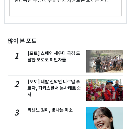
한강공원 수영장 수질 검사 지켜보는 오세훈 시장
많이 본 포토
[포토] 스페인 세우타 국경 도
1
달한 모로코 이민자들
[포토] 네팔 산악인 니르말 푸
2
르자, 파키스탄서 눈사태로 숨
져
리센느 원이, 빛나는 미소
3