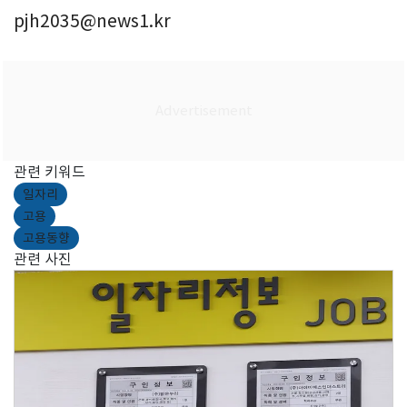
pjh2035@news1.kr
관련 키워드
일자리
고용
고용동향
관련 사진