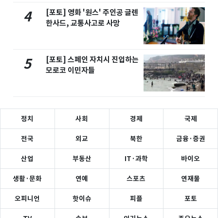
[포토] 영화 '원스' 주인공 글렌
4
한사드, 교통사고로 사망
[포토] 스페인 자치시 진입하는
5
모로코 이민자들
정치
사회
경제
국제
전국
외교
북한
금융·증권
산업
부동산
IT·과학
바이오
생활·문화
연예
스포츠
연재물
오피니언
핫이슈
피플
포토