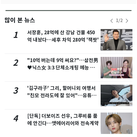
많이 본 뉴스
1
/
2
서장훈, 28억에 산 강남 건물 450
1
억 내놨다…세후 차익 280억 '잭팟'
"10억 버는데 9억 써요?"…삼전男
2
♥닉스女 3:3 단체소개팅 예능 화
제
'김구라子' 그리, 할머니외 여행서
3
"친모 전라도에 잘 있어"…유튜브
서 언급
[단독] 더보이즈 선우, 그루비룸 품
4
에 안긴다…앳에어리어와 전속계약