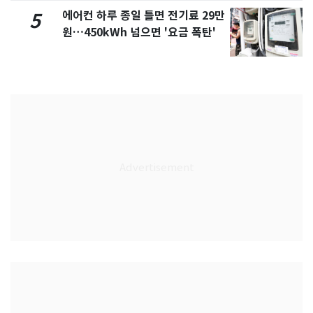
에어컨 하루 종일 틀면 전기료 29만
5
원…450kWh 넘으면 '요금 폭탄'