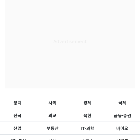
정치
사회
경제
국제
전국
외교
북한
금융·증권
산업
부동산
IT·과학
바이오