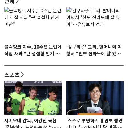
연예
블랙핑크 지수, 10주년 논란에
'김구라子' 그리, 할머니외 여
직접 사과 "큰 섭섭함 안겨 미
행서 "친모 전라도에 잘 있
안"
어"…유튜브서 언급
스포츠
시메오네 감독, 이강인 극찬
'스스로 투명하게 홍명보 뽑았
"겸손하고 노력하는 선수…좋
다더니'…2년 만에 말 바꾼 이