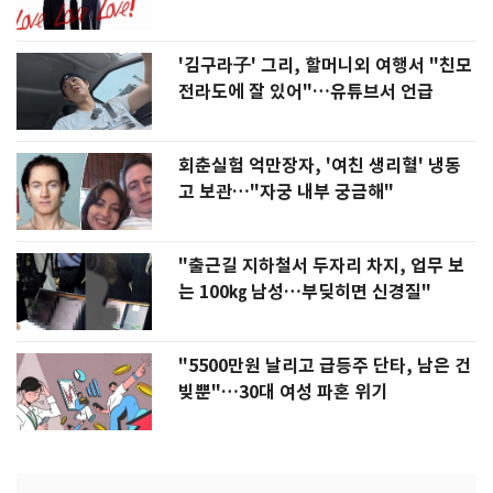
'김구라子' 그리, 할머니외 여행서 "친모
전라도에 잘 있어"…유튜브서 언급
회춘실험 억만장자, '여친 생리혈' 냉동
고 보관…"자궁 내부 궁금해"
"출근길 지하철서 두자리 차지, 업무 보
는 100㎏ 남성…부딪히면 신경질"
"5500만원 날리고 급등주 단타, 남은 건
빚뿐"…30대 여성 파혼 위기