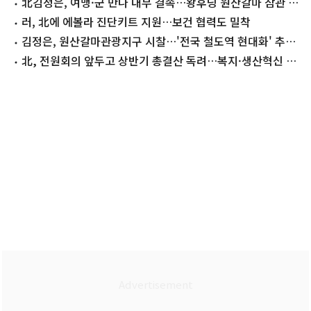
정
北김정은, 여맹·군 만나 내부 결속…왕후닝 원산갈마 참관 뒤
귀국[데일리 북한]
러, 北에 에볼라 진단키트 지원…보건 협력도 밀착
김정은, 원산갈마관광지구 시찰…'전국 철도역 현대화' 추진
지시
北, 전원회의 앞두고 상반기 총결산 독려…복지·생산혁신 부
각[데일리 북한]