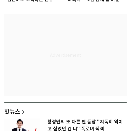
은 첫인상"
임생
핫뉴스
황정민의 또 다른 팬 등장 "지독히 엮이
고 싶었던 건 너" 폭로녀 직격