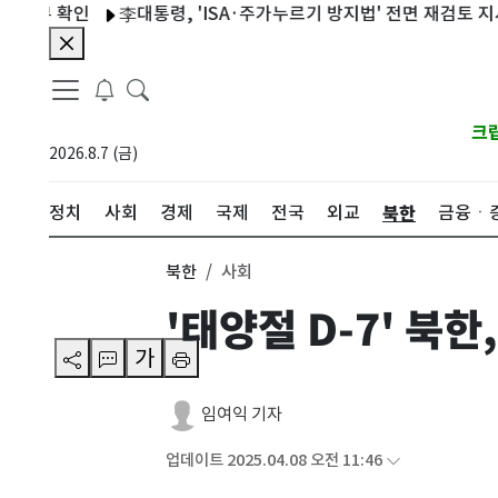
확인
李대통령, 'ISA·주가누르기 방지법' 전면 재검토 지시
'
크
2026.8.7 (금)
북한
정치
사회
경제
국제
전국
외교
금융ㆍ
북한
사회
'태양절 D-7' 북
가
임여익 기자
업데이트 2025.04.08 오전 11:46