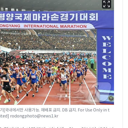
에서만 사용가능. 재배포 금지. DB 금지. For Use Only in t
hibited] rodongphoto@news1.kr