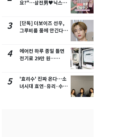
요?"…삼전男♥닉스女
의실에 남자
3:3 단체소개팅 예능 화
요"…경찰 
제
[단독] 더보이즈 선우,
전남광주 화
3
8
그루비룸 품에 안긴다…
교통사고로 
앳에어리어와 전속계약
지…6명 부
에어컨 하루 종일 틀면
[단독]중수
4
9
전기료 29만 원…
수사관 경력
450kWh 넘으면 '요금
진…법무사·
폭탄'
택' 유지
'효리수' 진짜 온다…소
축구협회, 
5
10
녀시대 효연·유리·수영
들 10여명 대
유닛 출격 [N이슈]
대' 의혹…
픽 예선 등