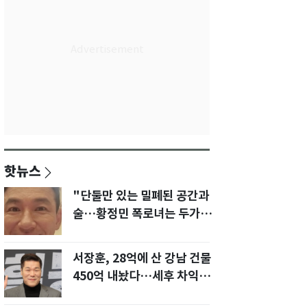
핫뉴스
"단둘만 있는 밀폐된 공간과
술…황정민 폭로녀는 두가지
에 집착했다"
서장훈, 28억에 산 강남 건물
450억 내놨다…세후 차익
280억 '잭팟'