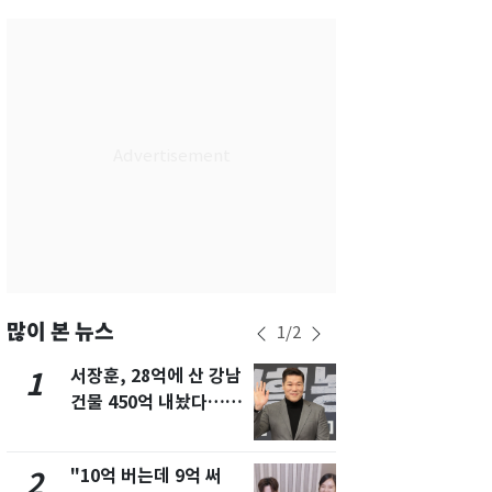
서울
31
℃
부산
29
℃
대구
30
℃
인천
30
℃
광주
31
℃
대전
29
℃
울산
28
℃
강릉
26
℃
많이 본 뉴스
1
/
2
제주
29
℃
서장훈, 28억에 산 강남
13호 태풍 '
1
6
건물 450억 내놨다…세
키나와·가고
후 차익 280억 '잭팟'
근…26만명
"10억 버는데 9억 써
"캐리비안 
2
7