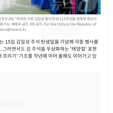
의실에 남자가 있어
요"…경찰 수사
신문은 8일 "위대한 수령 김일성 동지 탄생 113주년을 경축해 중앙사
전남광주 화정역 인근서
8
포 금지. DB 금지. For Use Only in the Republic of
교통사고로 40대 심정
gphoto@news1.kr
지…6명 부상
오는 15일 김일성 주석 탄생일을 기념해 각종 행사를
[단독]중수청 가는 검찰
9
수사관 경력 합산 추
 그러면서도 김 주석을 우상화하는 '태양절' 표현
진…법무사·집행관 '혜
 흐리기' 기조를 작년에 이어 올해도 이어가고 있
택' 유지
축구협회, 외국인 심판
10
들 10여명 대상 '성 접
대' 의혹…월드컵·올림
픽 예선 등