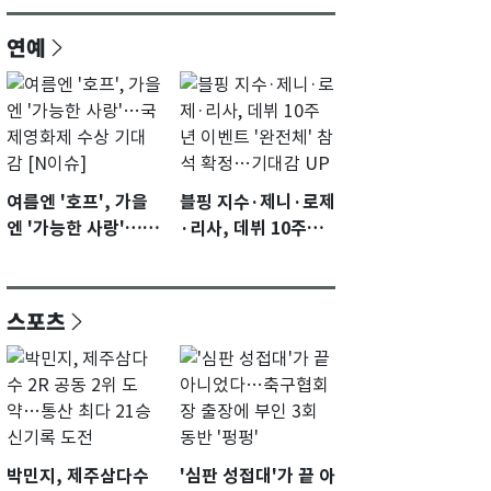
연예
여름엔 '호프', 가을
블핑 지수·제니·로제
엔 '가능한 사랑'…국
·리사, 데뷔 10주년
제영화제 수상 기대
이벤트 '완전체' 참석
감 [N이슈]
확정…기대감 UP
스포츠
박민지, 제주삼다수
'심판 성접대'가 끝 아