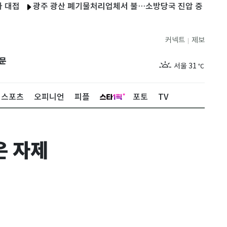
광주 광산 폐기물처리업체서 불…소방당국 진압 중
日, 러 남쿠
커넥트
제보
|
제주
29
℃
문
서울
31
℃
부산
29
℃
스포츠
오피니언
피플
포토
TV
대구
30
℃
인천
30
℃
은 자제
광주
31
℃
대전
29
℃
울산
28
℃
강릉
26
℃
제주
29
℃