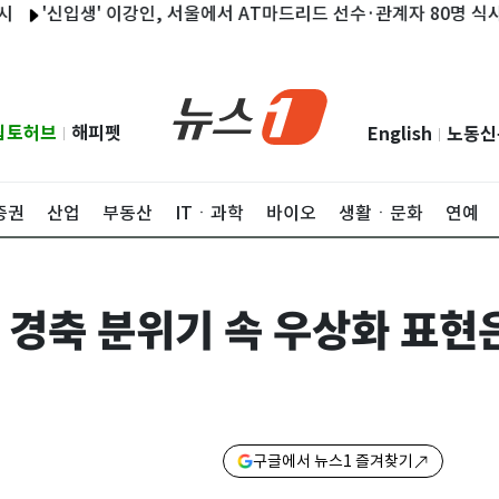
신입생' 이강인, 서울에서 AT마드리드 선수·관계자 80명 식사 대접
립토허브
해피펫
English
노동신
|
|
증권
산업
부동산
ITㆍ과학
바이오
생활ㆍ문화
연예
한, 경축 분위기 속 우상화 표현
구글에서 뉴스1 즐겨찾기