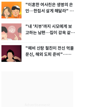
"이혼한 여사친은 생명의 은
인…한집서 살게 해달라" 남
편 요구에 '절망'
"내 '치부'까지 시모에게 보
고하는 남편…집이 감옥 같
다" 아내 고통
"예비 신랑 절친이 전신 먹물
문신, 해외 도피 준비"…예비
신부 '혼란'