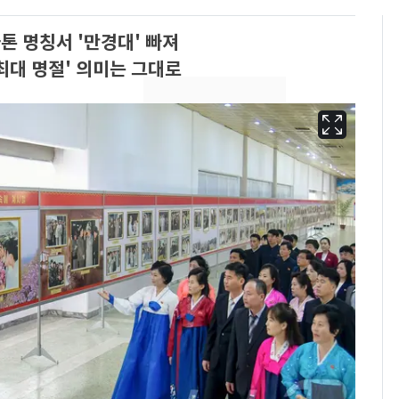
톤 명칭서 '만경대' 빠져
최대 명절' 의미는 그대로
13호 태풍 '돌핀' 日오
6
키나와·가고시마현 접
근…26만명 대피령
"캐리비안 베이 여자 탈
7