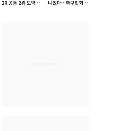
2R 공동 2위 도약…
니었다…축구협회장
통산 최다 21승 신기
출장에 부인 3회 동반
록 도전
'펑펑'