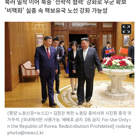
북러 밀착 이어 북중 '전략적 협력' 강화로 우군 확보
'비핵화' 실종 속 핵보유국 노선 강화 가능성
(평양 노동신문=뉴스1) = 김정은 북한 노동당 총비서와 시진핑 중국 국
가주석. [국내에서만 사용가능. 재배포 금지. DB 금지. For Use Only i
n the Republic of Korea. Redistribution Prohibited] rodong
photo@news1.kr