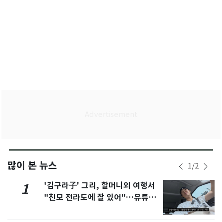
많이 본 뉴스
1
/
2
'김구라子' 그리, 할머니외 여행서
1
"친모 전라도에 잘 있어"…유튜브
서 언급