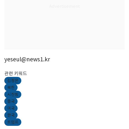
yeseul@news1.kr
관련 키워드
김정은
북한
시진핑
중국
미국
한국
트럼프