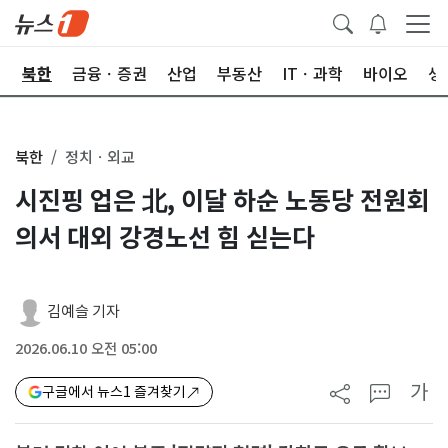
교
북한
금융ㆍ증권
산업
부동산
ITㆍ과학
바이오
생
북한
정치ㆍ외교
시진핑 업은 北, 이달 하순 노동당 전원회
의서 대외 강경노선 힘 싣는다
김예슬 기자
2026.06.10 오전 05:00
가
구글에서 뉴스1 즐겨찾기