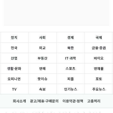
정치
사회
경제
국제
전국
외교
북한
금융·증권
산업
부동산
IT·과학
바이오
생활·문화
연예
스포츠
연재물
오피니언
핫이슈
피플
포토
TV
속보
인기뉴스
주요뉴스
회사소개
광고/제휴·구매문의
이용약관·정책
고충처리