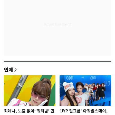
연예
최예나, 노출 없이 '워터밤' 퀸
'JYP 걸그룹' 아워벌스데이,