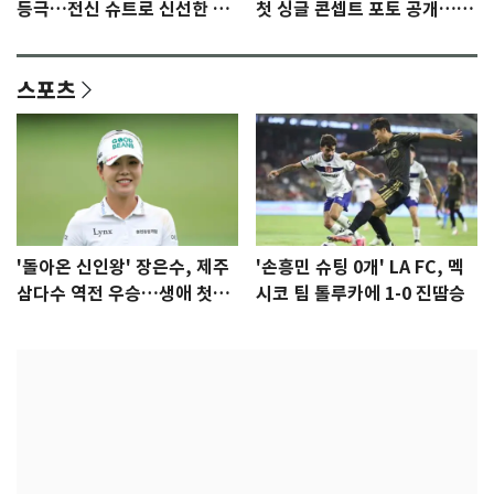
등극…전신 슈트로 신선한 충
첫 싱글 콘셉트 포토 공개…청
격 [N샷]
량·키치
스포츠
'돌아온 신인왕' 장은수, 제주
'손흥민 슈팅 0개' LA FC, 멕
삼다수 역전 우승…생애 첫승
시코 팀 톨루카에 1-0 진땀승
감격