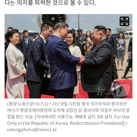
다는 의지를 피력한 것으로 볼 수 있다.
(평양 노동신문=뉴스1) = 지난 8일 시진핑 중국 국가주석과 펑리위안
여사가 평양국제비행장에 도착해 김정은 당 총비서와 리설주 여사의 영
접을 받는 모습. [국내에서만 사용가능. 재배포 금지. DB 금지. For Use
Only in the Republic of Korea. Redistribution Prohibited] r
odongphoto@news1.kr