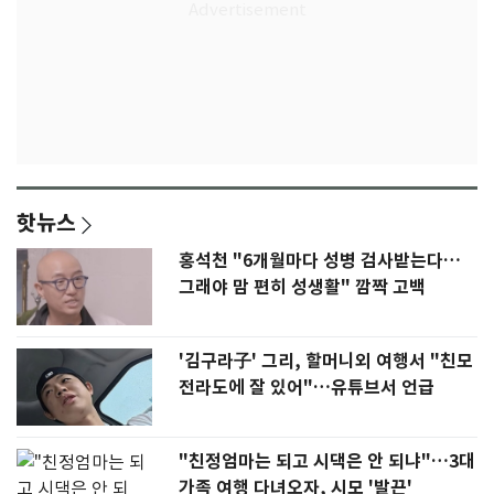
핫뉴스
홍석천 "6개월마다 성병 검사받는다…
그래야 맘 편히 성생활" 깜짝 고백
'김구라子' 그리, 할머니외 여행서 "친모
전라도에 잘 있어"…유튜브서 언급
"친정엄마는 되고 시댁은 안 되냐"…3대
가족 여행 다녀오자, 시모 '발끈'