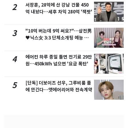
서장훈, 28억에 산 강남 건물 450
2
억 내놨다…세후 차익 280억 '잭팟'
"10억 버는데 9억 써요?"…삼전男
3
♥닉스女 3:3 단체소개팅 예능 화
제
에어컨 하루 종일 틀면 전기료 29만
4
원…450kWh 넘으면 '요금 폭탄'
[단독] 더보이즈 선우, 그루비룸 품
5
에 안긴다…앳에어리어와 전속계약