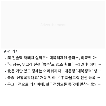
관련 기사
美 전술핵 재배치 실익은…대북억제엔 플러스, 외교엔 마이
너스
"김정은, 우크라 전쟁 '특수'로 31조 확보"…집권 후 최대 벌
이
北은 가만 있고 정세는 어려워지자…대통령 '대북정책' 생각
바뀌었나
북중 '신압록강대교' 개통 임박…"中 화물트럭 전산 등록 시
작"
우크라전으로 러시아에, 한국전쟁으론 중국에 밀착…北의
'전쟁 외교'