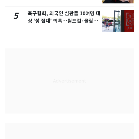
축구협회, 외국인 심판들 10여명 대
5
상 '성 접대' 의혹…월드컵·올림픽
예선 등