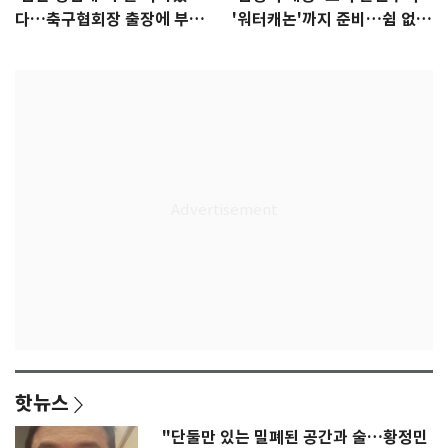
다…축구협회장 출장에 부인
'워터캐논'까지 준비…쉼 없는
3회 동반 '펑펑'
K리그
핫뉴스
"단둘만 있는 밀폐된 공간과 술…황정민