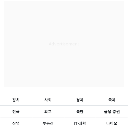
정치
사회
경제
국제
전국
외교
북한
금융·증권
산업
부동산
IT·과학
바이오