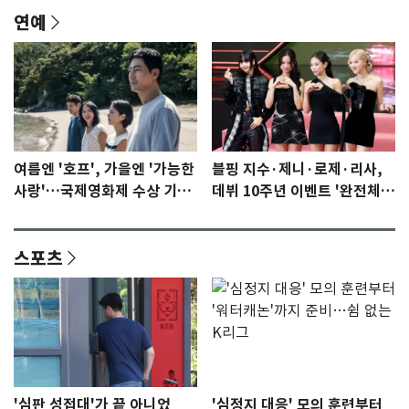
연예
여름엔 '호프', 가을엔 '가능한
블핑 지수·제니·로제·리사,
사랑'…국제영화제 수상 기대
데뷔 10주년 이벤트 '완전체'
감 [N이슈]
참석 확정…기대감 UP
스포츠
'심판 성접대'가 끝 아니었
'심정지 대응' 모의 훈련부터