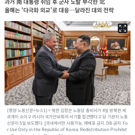
과거 南 대통령 취임 후 군사 도발 부각한 北
올해는 '다극화 외교'로 대응…달라진 대외 전략
(평양 노동신문=뉴스1) = 북한 김정은 노동당 총비서가 4일 방북한 세
르게이 쇼이구 러시아 국가안보회의 서기를 접견했다고 당 기관지 노동
신문이 5일 보도했다. [국내에서만 사용가능. 재배포 금지. DB 금지. Fo
r Use Only in the Republic of Korea. Redistribution Prohibit