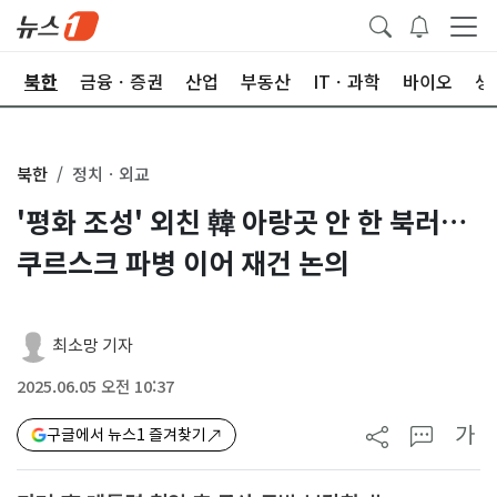
교
북한
금융ㆍ증권
산업
부동산
ITㆍ과학
바이오
생
북한
정치ㆍ외교
'평화 조성' 외친 韓 아랑곳 안 한 북러…
쿠르스크 파병 이어 재건 논의
최소망 기자
2025.06.05 오전 10:37
가
구글에서 뉴스1 즐겨찾기