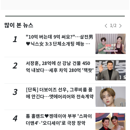
많이 본 뉴스
1
/
2
"10억 버는데 9억 써요?"…삼전男
1
♥닉스女 3:3 단체소개팅 예능 화
제
서장훈, 28억에 산 강남 건물 450
2
억 내놨다…세후 차익 280억 '잭팟'
[단독] 더보이즈 선우, 그루비룸 품
3
에 안긴다…앳에어리어와 전속계약
톰 홀랜드♥젠데이아 부부 '스파이
4
더맨4'·'오디세이'로 극장 장악