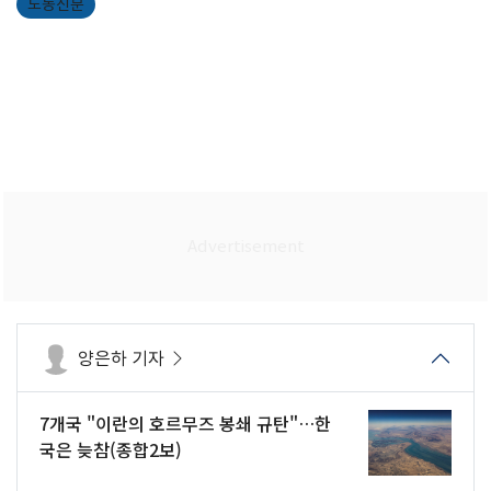
노동신문
양은하 기자
7개국 "이란의 호르무즈 봉쇄 규탄"…한
국은 늦참(종합2보)