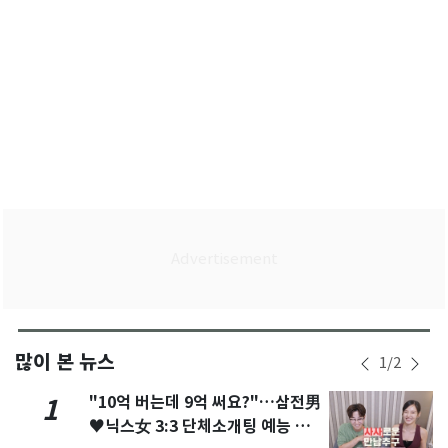
많이 본 뉴스
1
/
2
"10억 버는데 9억 써요?"…삼전男
1
♥닉스女 3:3 단체소개팅 예능 화