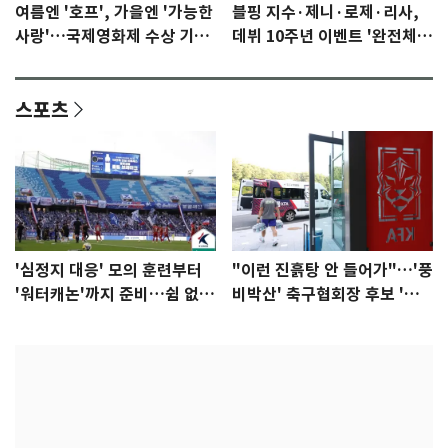
여름엔 '호프', 가을엔 '가능한
블핑 지수·제니·로제·리사,
사랑'…국제영화제 수상 기대
데뷔 10주년 이벤트 '완전체'
감 [N이슈]
참석 확정…기대감 UP
스포츠
'심정지 대응' 모의 훈련부터
"이런 진흙탕 안 들어가"…'풍
'워터캐논'까지 준비…쉼 없는
비박산' 축구협회장 후보 '실
K리그
종'