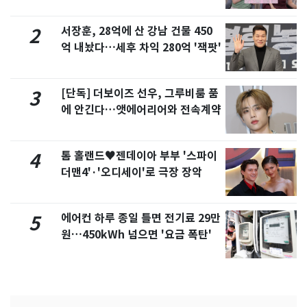
제
서장훈, 28억에 산 강남 건물 450
2
억 내놨다…세후 차익 280억 '잭팟'
[단독] 더보이즈 선우, 그루비룸 품
3
에 안긴다…앳에어리어와 전속계약
톰 홀랜드♥젠데이아 부부 '스파이
4
더맨4'·'오디세이'로 극장 장악
에어컨 하루 종일 틀면 전기료 29만
5
원…450kWh 넘으면 '요금 폭탄'