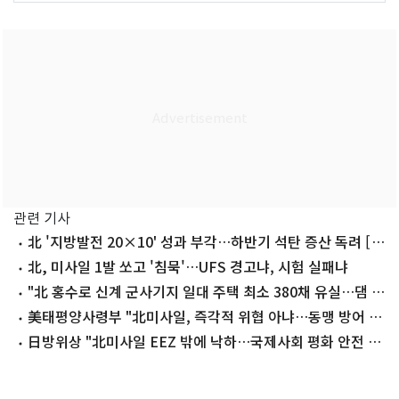
관련 기사
北 '지방발전 20×10' 성과 부각…하반기 석탄 증산 독려 [데
일리 북한]
北, 미사일 1발 쏘고 '침묵'…UFS 경고냐, 시험 실패냐
"北 홍수로 신계 군사기지 일대 주택 최소 380채 유실…댐 붕
괴 가능성"
美태평양사령부 "北미사일, 즉각적 위협 아냐…동맹 방어 의
지 확고"
日방위상 "北미사일 EEZ 밖에 낙하…국제사회 평화 안전 위
협"