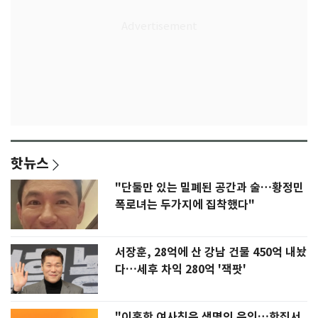
핫뉴스
"단둘만 있는 밀폐된 공간과 술…황정민
폭로녀는 두가지에 집착했다"
서장훈, 28억에 산 강남 건물 450억 내놨
다…세후 차익 280억 '잭팟'
"이혼한 여사친은 생명의 은인…한집서