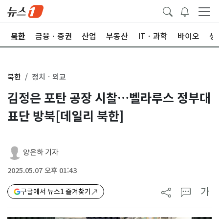
교
북한
금융ㆍ증권
산업
부동산
ITㆍ과학
바이오
생
북한
정치ㆍ외교
김정은 포탄 공장 시찰…벨라루스 정부대
표단 방북[데일리 북한]
양은하 기자
2025.05.07 오후 01:43
가
구글에서 뉴스1 즐겨찾기