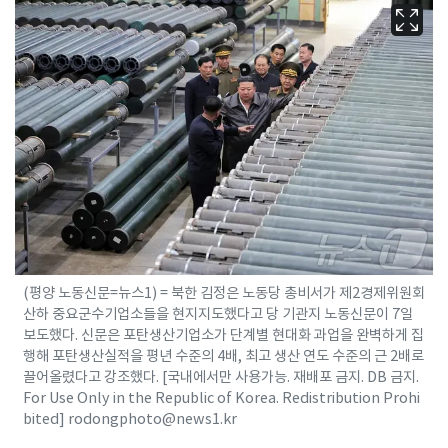
(평양 노동신문=뉴스1) = 북한 김정은 노동당 총비서가 제2경제위원회
산하 중요군수기업소들을 현지지도했다고 당 기관지 노동신문이 7일
보도했다. 신문은 포탄생산기업소가 단계별 현대화 과업을 완벽하게 집
행해 포탄생산실적을 평년 수준의 4배, 최고 생산 연도 수준의 근 2배로
끌어올렸다고 강조했다. [국내에서만 사용가능. 재배포 금지. DB 금지.
For Use Only in the Republic of Korea. Redistribution Prohi
bited] rodongphoto@news1.kr