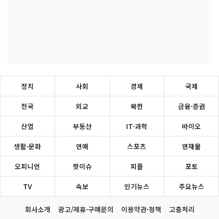
정치
사회
경제
국제
전국
외교
북한
금융·증권
산업
부동산
IT·과학
바이오
생활·문화
연예
스포츠
연재물
오피니언
핫이슈
피플
포토
TV
속보
인기뉴스
주요뉴스
회사소개
광고/제휴·구매문의
이용약관·정책
고충처리