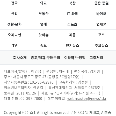
전국
외교
북한
금융·증권
산업
부동산
IT·과학
바이오
생활·문화
연예
스포츠
연재물
오피니언
핫이슈
피플
포토
TV
속보
인기뉴스
주요뉴스
회사소개
광고/제휴·구매문의
이용약관·정책
고충처리
대표이사/발행인 : 이영섭
|
편집인 : 채원배
|
편집국장 : 김기성
|
주소 : 서울시 종로구 종로 47 (공평동,SC빌딩17층)
|
사업자등록번호 : 101-86-62870
|
고충처리인 : 김성환
|
청소년보호책임자 : 안병길
|
통신판매업신고 : 서울종로 0676호
|
등록일 : 2011. 05. 26
|
제호 : 뉴스1코리아(읽기: 뉴스원코리아)
|
대표 전화 : 02-397-7000
|
대표 이메일 :
webmaster@news1.kr
Copyright ⓒ 뉴스1. All rights reserved. 무단 사용 및 재배포, AI학습