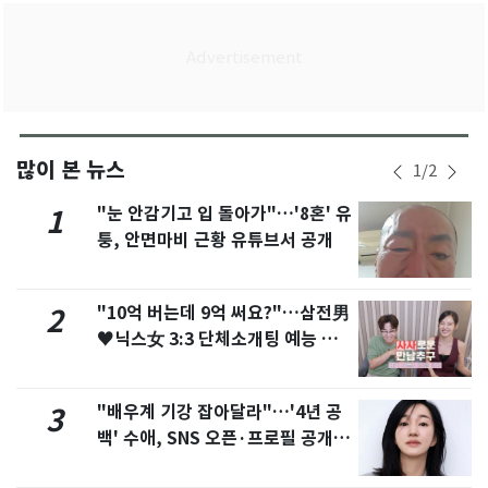
많이 본 뉴스
1
/
2
"눈 안감기고 입 돌아가"…'8혼' 유
1
퉁, 안면마비 근황 유튜브서 공개
"10억 버는데 9억 써요?"…삼전男
2
♥닉스女 3:3 단체소개팅 예능 화
제
"배우계 기강 잡아달라"…'4년 공
3
백' 수애, SNS 오픈·프로필 공개
화제