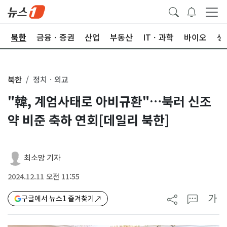
교
북한
금융ㆍ증권
산업
부동산
ITㆍ과학
바이오
생
북한
정치ㆍ외교
"韓, 계엄사태로 아비규환"…북러 신조
약 비준 축하 연회[데일리 북한]
최소망 기자
2024.12.11 오전 11:55
가
구글에서 뉴스1 즐겨찾기