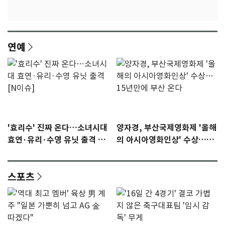
연예
'효리수' 진짜 온다…소녀시대
양자경, 부산국제영화제 '올해
효연·유리·수영 유닛 출격 [N
의 아시아영화인상' 수상…15
이슈]
년만에 부산 온다
스포츠