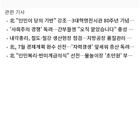
관련 기사
北 "인민이 당의 기반" 강조…3대혁명전시관 80주년 기념
[데일리 북한]
'사회주의 경쟁' 독려…간부들엔 "오직 알았습니다" 충성 주
문[데일리 북한]
내각총리, 철도·철강 생산현장 점검…지방공장 품질관리 강
조[데일리 북한]
北, 7월 경제계획 완수 선전…'자력갱생' 앞세워 증산 독려
[데일리 북한]
北 "인민복리·반미계급의식" 선전…물놀이장 '초만원' 부각
[데일리 북한]