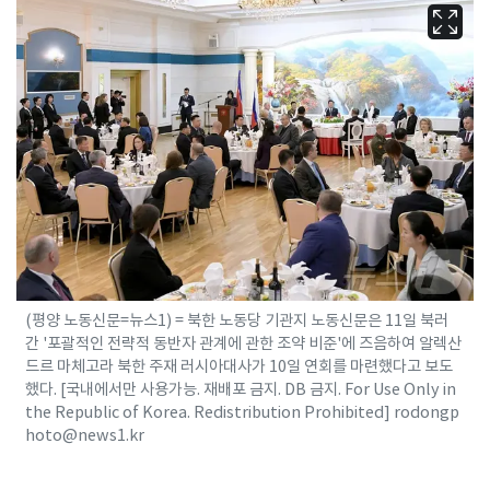
(평양 노동신문=뉴스1) = 북한 노동당 기관지 노동신문은 11일 북러
간 '포괄적인 전략적 동반자 관계에 관한 조약 비준'에 즈음하여 알렉산
드르 마체고라 북한 주재 러시아대사가 10일 연회를 마련했다고 보도
했다. [국내에서만 사용가능. 재배포 금지. DB 금지. For Use Only in
the Republic of Korea. Redistribution Prohibited] rodongp
hoto@news1.kr