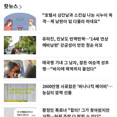
핫뉴스
"호텔서 상간남과 스킨십 나눈 시누이 목
격…제 남편이 입 다물라 하네요"
유하진, 민낯도 반짝반짝…'14세 연상
예비남편' 강균성이 반한 청순 미모
태국행 기내 그 남자, 잠든 여승객 성추
행…"바지에 체액까지 묻었다"
2600만명 사로잡은 '바나나킥 베이비'…
농심의 깜짝 선물
황정민 폭로녀 "합의? 그가 찾아왔지만
거절…허위 주장 다 밝힐 수 있다"