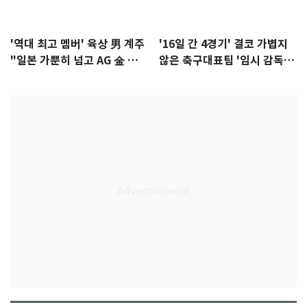
'역대 최고 멤버' 육상 男 계주
'16일 간 4경기' 결코 가볍지
"일본 가뿐히 넘고 AG 金 따겠
않은 축구대표팀 '임시 감독'
다"
무게