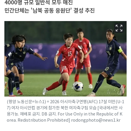
4000명 규모 일반석 모두 매진
민간단체는 '남북 공동 응원단' 결성 추진
(평양 노동신문=뉴스1) = 2026 아시아축구연맹(AFC) 17살 미만(U-1
7) 여자 아시안컵 경기에 참가한 북한 여자축구팀 모습 [국내에서만 사
용가능. 재배포 금지. DB 금지. For Use Only in the Republic of K
orea. Redistribution Prohibited] rodongphoto@news1.kr