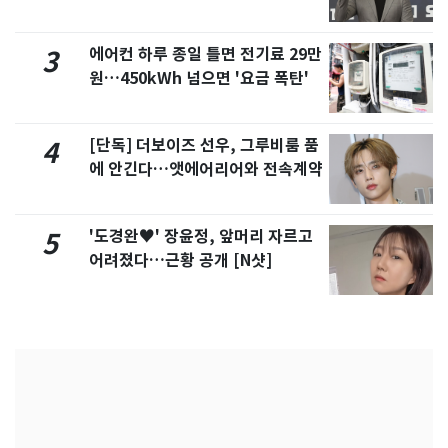
에어컨 하루 종일 틀면 전기료 29만
3
원…450kWh 넘으면 '요금 폭탄'
[단독] 더보이즈 선우, 그루비룸 품
4
에 안긴다…앳에어리어와 전속계약
'도경완♥' 장윤정, 앞머리 자르고
5
어려졌다…근황 공개 [N샷]