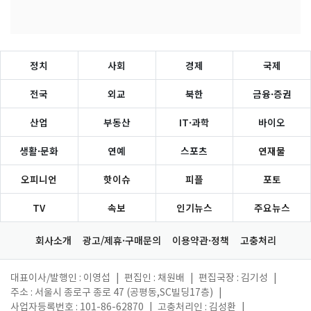
정치
사회
경제
국제
전국
외교
북한
금융·증권
산업
부동산
IT·과학
바이오
생활·문화
연예
스포츠
연재물
오피니언
핫이슈
피플
포토
TV
속보
인기뉴스
주요뉴스
회사소개
광고/제휴·구매문의
이용약관·정책
고충처리
대표이사/발행인 : 이영섭
|
편집인 : 채원배
|
편집국장 : 김기성
|
주소 : 서울시 종로구 종로 47 (공평동,SC빌딩17층)
|
사업자등록번호 : 101-86-62870
|
고충처리인 : 김성환
|