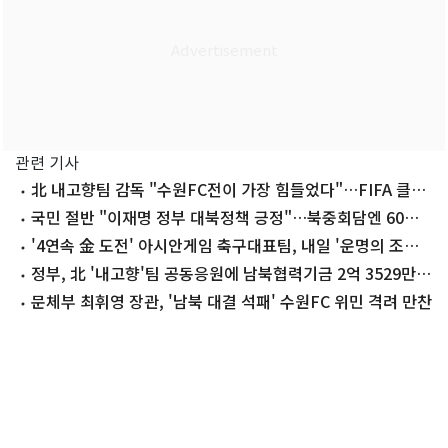
관련 기사
北 내고향팀 감독 "수원FC전이 가장 힘들었다"…FIFA 클럽
대회 정조준
국민 절반 "이재명 정부 대북정책 긍정"…북중회담엔 60%
부정적
'4연속 金 도전' 아시안게임 축구대표팀, 내일 '운명의 조추
첨'
정부, 北 '내고향'팀 공동응원에 남북협력기금 2억 3529만원
집행
문체부 최휘영 장관, '남북 대결 석패' 수원FC 위민 격려 만찬