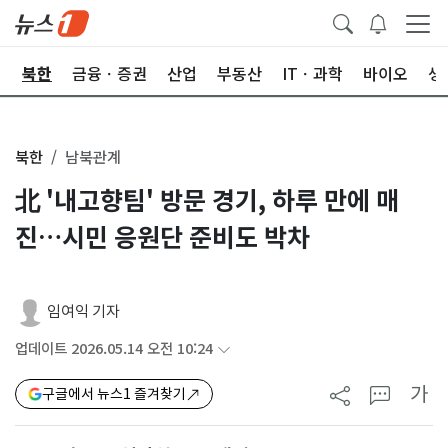
교
북한
금융ㆍ증권
산업
부동산
ITㆍ과학
바이오
생
북한
남북관계
北 '내고향팀' 방문 경기, 하루 만에 매
진…시민 응원단 준비도 박차
임여익 기자
업데이트 2026.05.14 오전 10:24
가
구글에서 뉴스1 즐겨찾기