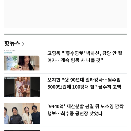
핫뉴스
고영욱 "'류수영♥' 박하선, 감당 안 될
여자…계속 명품 사 나를 것"
오지헌 "父 90년대 일타강사…월수입
5000만원에 100평대 집" 금수저 고백
'9440억' 재산분할 판결 뒤 노소영 깜짝
행보…최수종 공연장 찾았다