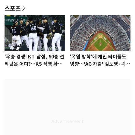
스포츠
'우승 경쟁' KT-삼성, 60승 선
'폭염 방학'에 개인 타이틀도
착팀은 어디?…KS 직행 확률
영향…'AG 차출' 김도영·곽빈
77.8%
울상