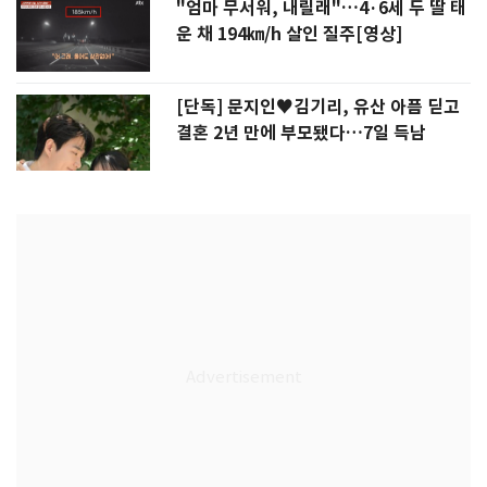
"엄마 무서워, 내릴래"…4·6세 두 딸 태
운 채 194㎞/h 살인 질주[영상]
[단독] 문지인♥김기리, 유산 아픔 딛고
결혼 2년 만에 부모됐다…7일 득남