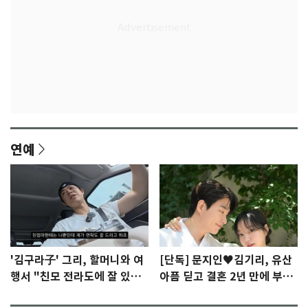
연예
'김구라子' 그리, 할머니와 여
[단독] 문지인♥김기리, 유산
행서 "친모 전라도에 잘 있
아픔 딛고 결혼 2년 만에 부모
어"…유튜브서 언급
됐다…7일 득남