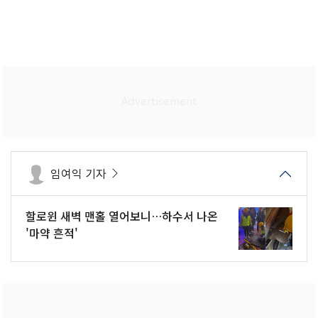
임여익 기자
할로윈 새벽 맨홀 열어보니…하수서 나온
'마약 흔적'