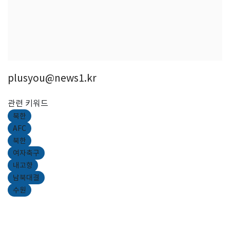
plusyou@news1.kr
관련 키워드
북한
AFC
북한
여자축구
내고향
남북대결
수원