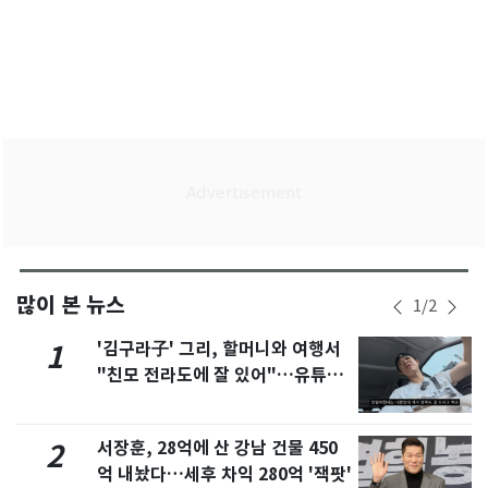
많이 본 뉴스
1
/
2
'김구라子' 그리, 할머니와 여행서
1
"친모 전라도에 잘 있어"…유튜브
서 언급
서장훈, 28억에 산 강남 건물 450
2
억 내놨다…세후 차익 280억 '잭팟'