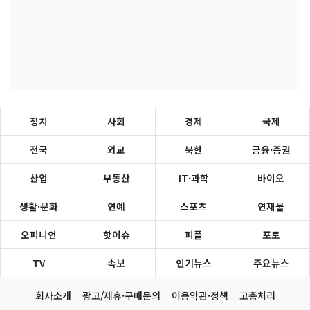
정치
사회
경제
국제
전국
외교
북한
금융·증권
산업
부동산
IT·과학
바이오
생활·문화
연예
스포츠
연재물
오피니언
핫이슈
피플
포토
TV
속보
인기뉴스
주요뉴스
회사소개
광고/제휴·구매문의
이용약관·정책
고충처리