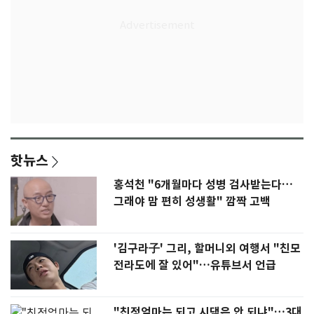
핫뉴스
홍석천 "6개월마다 성병 검사받는다…
그래야 맘 편히 성생활" 깜짝 고백
'김구라子' 그리, 할머니외 여행서 "친모
전라도에 잘 있어"…유튜브서 언급
"친정엄마는 되고 시댁은 안 되냐"…3대