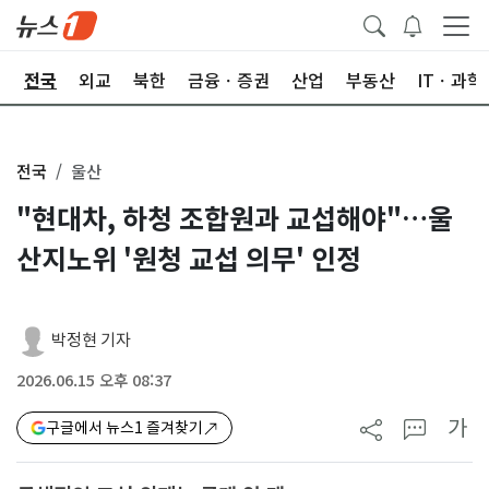
제
전국
외교
북한
금융ㆍ증권
산업
부동산
ITㆍ과학
전국
울산
"현대차, 하청 조합원과 교섭해야"…울
산지노위 '원청 교섭 의무' 인정
박정현 기자
2026.06.15 오후 08:37
가
구글에서 뉴스1 즐겨찾기