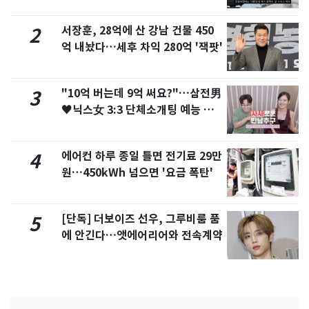
서 언급
서장훈, 28억에 산 강남 건물 450
2
억 내놨다…세후 차익 280억 '잭팟'
"10억 버는데 9억 써요?"…삼전男
3
♥닉스女 3:3 단체소개팅 예능 화
제
에어컨 하루 종일 틀면 전기료 29만
4
원…450kWh 넘으면 '요금 폭탄'
[단독] 더보이즈 선우, 그루비룸 품
5
에 안긴다…앳에어리어와 전속계약