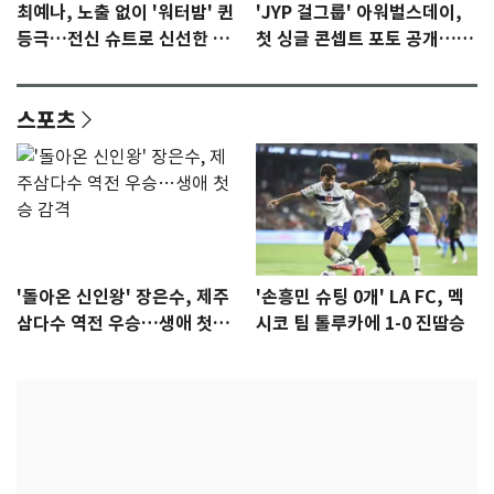
최예나, 노출 없이 '워터밤' 퀸
'JYP 걸그룹' 아워벌스데이,
등극…전신 슈트로 신선한 충
첫 싱글 콘셉트 포토 공개…청
격 [N샷]
량·키치
스포츠
'돌아온 신인왕' 장은수, 제주
'손흥민 슈팅 0개' LA FC, 멕
삼다수 역전 우승…생애 첫승
시코 팀 톨루카에 1-0 진땀승
감격