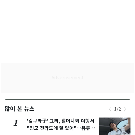
많이 본 뉴스
1
/
2
'김구라子' 그리, 할머니외 여행서
1
"친모 전라도에 잘 있어"…유튜브