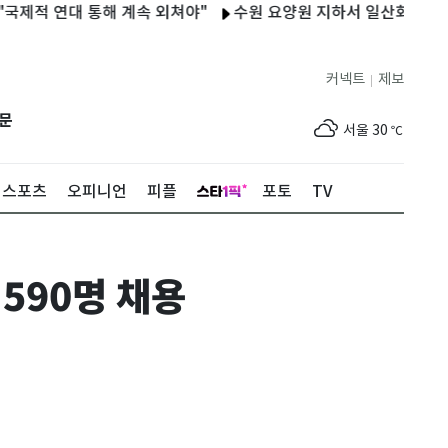
 연대 통해 계속 외쳐야"
수원 요양원 지하서 일산화탄소 누출…
커넥트
제보
|
제주
29
℃
문
서울
30
℃
부산
30
℃
스포츠
오피니언
피플
포토
TV
대구
29
℃
인천
33
℃
590명 채용
광주
33
℃
대전
27
℃
울산
29
℃
강릉
21
℃
제주
29
℃