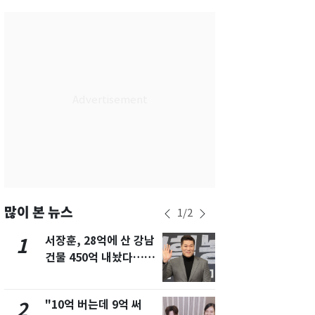
서울
30
℃
부산
30
℃
대구
29
℃
인천
33
℃
광주
33
℃
대전
27
℃
울산
29
℃
강릉
21
℃
많이 본 뉴스
1
/
2
제주
29
℃
서장훈, 28억에 산 강남
13호 태풍 '
1
6
건물 450억 내놨다…세
키나와·가고
후 차익 280억 '잭팟'
근…26만명
"10억 버는데 9억 써
낮 최고 37
2
7