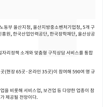
속…전국 곳곳 비 [오늘
날씨]
[단독] 경찰, '김부장'
8
제작사 회장 수사…자본
용노동부 울산지청, 울산지방중소벤처기업청, 5개 구
시장법 위반 의혹
진흥원, 한국산업인력공단, 한국장학재단, 울산상공
[단독]중수청 가는 검찰
9
수사관 경력 합산 추
진…법무사·집행관 '혜
 일자리정책 소개와 맞춤형 구직상담 서비스를 통합
택' 유지
전남광주 화정역 인근서
10
교통사고로 40대 심정
곳(현장 65곳·온라인 35곳)이 참여해 590여 명 규
지…6명 부상
업을 비롯해 서비스업, 보건업 등 다양한 업종이 참
가 제공될 전망이다.