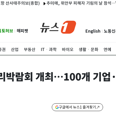
산사태주의보(종합)
추미애, 위안부 피해자 기림의 날 참석…"국제적
립토허브
해피펫
English
노동신
|
|
증권
산업
부동산
ITㆍ과학
바이오
생활ㆍ문화
연예
자리박람회 개최…100개 기업·
구글에서 뉴스1 즐겨찾기