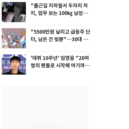
"출근길 지하철서 두자리 차
지, 업무 보는 100㎏ 남성…
부딪히면 신경질"
"5500만원 날리고 급등주 단
타, 남은 건 빚뿐"…30대 여
성 파혼 위기
'데뷔 10주년' 임영웅 "20여
명의 팬들로 시작해 여기까
지…진심 감사"