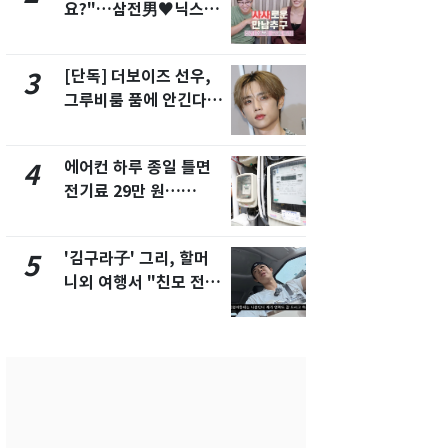
요?"…삼전男♥닉스女
속…전국 곳곳
3:3 단체소개팅 예능 화
날씨]
제
[단독] 더보이즈 선우,
[단독] 경찰,
3
8
그루비룸 품에 안긴다…
제작사 회장
앳에어리어와 전속계약
시장법 위반
에어컨 하루 종일 틀면
[단독]중수
4
9
전기료 29만 원…
수사관 경력
450kWh 넘으면 '요금
진…법무사·
폭탄'
택' 유지
'김구라子' 그리, 할머
전남광주 화
5
10
니외 여행서 "친모 전라
교통사고로 
도에 잘 있어"…유튜브
지…6명 부
서 언급