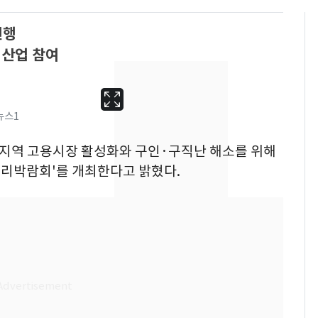
진행
력산업 참여
뉴스1
는 지역 고용시장 활성화와 구인·구직난 해소를 위해
일자리박람회'를 개최한다고 밝혔다.
13호 태풍 '돌핀' 日오
6
키나와·가고시마현 접
근…26만명 대피령
낮 최고 37도 폭염 계
7