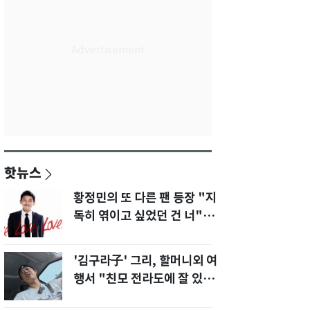
핫뉴스
황정민의 또 다른 팬 등장 "지
독히 엮이고 싶었던 건 너" 폭
로녀 직격
'김구라子' 그리, 할머니외 여
행서 "친모 전라도에 잘 있
어"…유튜브서 언급