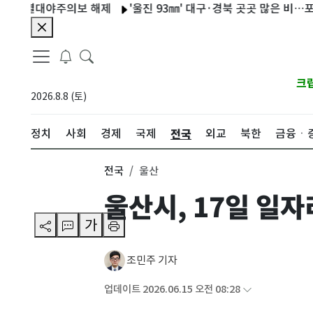
 열대야주의보 해제
'울진 93㎜' 대구·경북 곳곳 많은 비…포항 
크
2026.8.8 (토)
전국
정치
사회
경제
국제
외교
북한
금융ㆍ
전국
울산
울산시, 17일 일
가
조민주 기자
업데이트 2026.06.15 오전 08:28