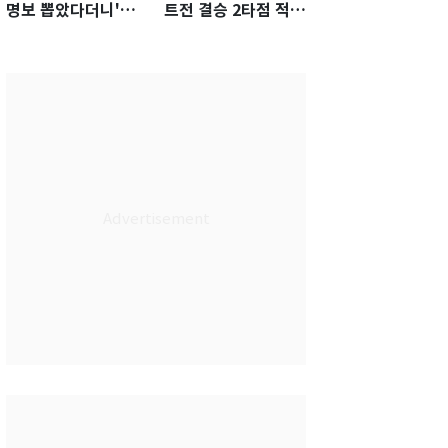
명보 뽑았다더니'…2
트전 결승 2타점 적시
년 만에 말 바꾼 이임
타…5-2 승리 견인
생