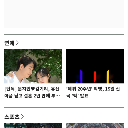
연예
[단독] 문지인♥김기리, 유산
'데뷔 20주년' 빅뱅, 19일 신
아픔 딛고 결혼 2년 만에 부모
곡 '빅' 발표
됐다…7일 득남
스포츠