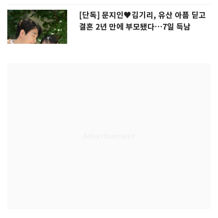
[단독] 문지인♥김기리, 유산 아픔 딛고
결혼 2년 만에 부모됐다…7일 득남