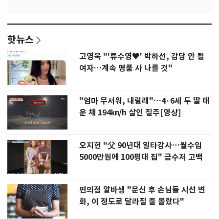
핫뉴스
고영욱 "'류수영♥' 박하선, 감당 안 될
여자…계속 명품 사 나를 것"
"엄마 무서워, 내릴래"…4·6세 두 딸 태
운 채 194㎞/h 살인 질주[영상]
오지헌 "父 90년대 일타강사…월수입
5000만원에 100평대 집" 금수저 고백
편의점 알바생 "문신 후 손님들 시선 변
화, 이 정도로 달라질 줄 몰랐다"