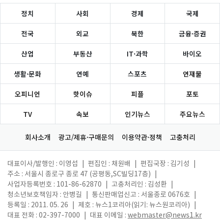
정치
사회
경제
국제
전국
외교
북한
금융·증권
산업
부동산
IT·과학
바이오
생활·문화
연예
스포츠
연재물
오피니언
핫이슈
피플
포토
TV
속보
인기뉴스
주요뉴스
회사소개
광고/제휴·구매문의
이용약관·정책
고충처리
대표이사/발행인 : 이영섭
|
편집인 : 채원배
|
편집국장 : 김기성
|
주소 : 서울시 종로구 종로 47 (공평동,SC빌딩17층)
|
사업자등록번호 : 101-86-62870
|
고충처리인 : 김성환
|
청소년보호책임자 : 안병길
|
통신판매업신고 : 서울종로 0676호
|
등록일 : 2011. 05. 26
|
제호 : 뉴스1코리아(읽기: 뉴스원코리아)
|
대표 전화 : 02-397-7000
|
대표 이메일 :
webmaster@news1.kr