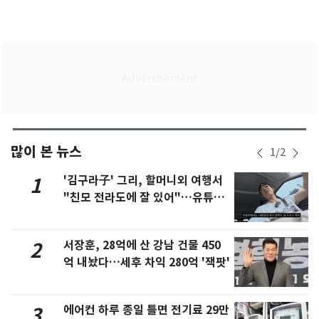
많이 본 뉴스
1
/
2
'김구라子' 그리, 할머니외 여행서
1
"친모 전라도에 잘 있어"…유튜브
서 언급
서장훈, 28억에 산 강남 건물 450
2
억 내놨다…세후 차익 280억 '잭팟'
에어컨 하루 종일 틀면 전기료 29만
3