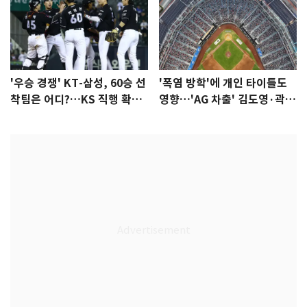
'우승 경쟁' KT-삼성, 60승 선
'폭염 방학'에 개인 타이틀도
착팀은 어디?…KS 직행 확률
영향…'AG 차출' 김도영·곽빈
77.8%
울상