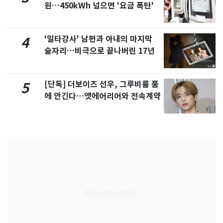
원…450kWh 넘으면 '요금 폭탄'
'일타강사' 남편과 아내의 마지막
4
술자리…비극으로 끝나버린 17년
[단독] 더보이즈 선우, 그루비룸 품
5
에 안긴다…앳에어리어와 전속계약