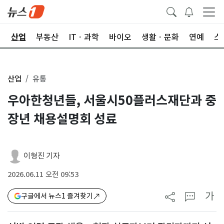
권
산업
부동산
ITㆍ과학
바이오
생활ㆍ문화
연예
스
산업
유통
우아한청년들, 서울시50플러스재단과 중
장년 채용설명회 성료
이형진 기자
2026.06.11 오전 09:53
가
구글에서 뉴스1 즐겨찾기