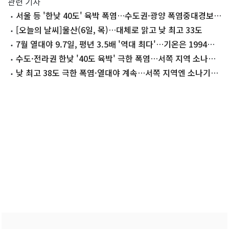
관련 기사
서울 등 '한낮 40도' 육박 폭염…수도권·광양 폭염중대경보
(종합)
[오늘의 날씨]울산(6일, 목)…대체로 맑고 낮 최고 33도
7월 열대야 9.7일, 평년 3.5배 '역대 최다'…기온은 1994년·
작년보다 ↓
수도·전라권 한낮 '40도 육박' 극한 폭염…서쪽 지역 소나기
(종합)
낮 최고 38도 극한 폭염·열대야 계속…서쪽 지역엔 소나기
[오늘날씨]