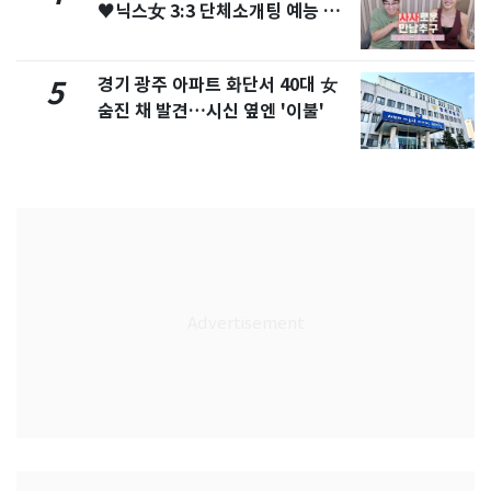
♥닉스女 3:3 단체소개팅 예능 화
제
경기 광주 아파트 화단서 40대 女
5
숨진 채 발견…시신 옆엔 '이불'