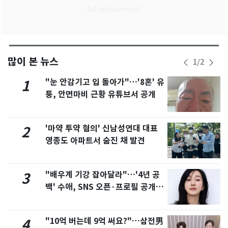
많이 본 뉴스
1
/
2
"눈 안감기고 입 돌아가"…'8혼' 유
1
퉁, 안면마비 근황 유튜브서 공개
'마약 투약 혐의' 신남성연대 대표
2
영종도 아파트서 숨진 채 발견
"배우계 기강 잡아달라"…'4년 공
3
백' 수애, SNS 오픈·프로필 공개
화제
"10억 버는데 9억 써요?"…삼전男
4