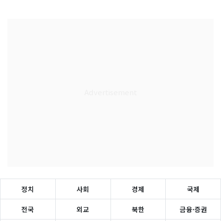
정치
사회
경제
국제
전국
외교
북한
금융·증권