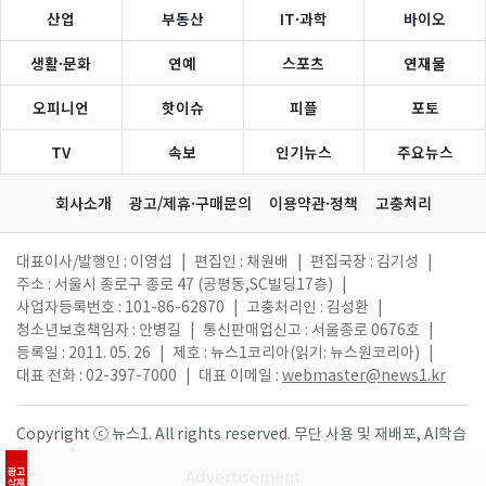
산업
부동산
IT·과학
바이오
생활·문화
연예
스포츠
연재물
오피니언
핫이슈
피플
포토
TV
속보
인기뉴스
주요뉴스
회사소개
광고/제휴·구매문의
이용약관·정책
고충처리
대표이사/발행인 : 이영섭
|
편집인 : 채원배
|
편집국장 : 김기성
|
주소 : 서울시 종로구 종로 47 (공평동,SC빌딩17층)
|
사업자등록번호 : 101-86-62870
|
고충처리인 : 김성환
|
청소년보호책임자 : 안병길
|
통신판매업신고 : 서울종로 0676호
|
등록일 : 2011. 05. 26
|
제호 : 뉴스1코리아(읽기: 뉴스원코리아)
|
대표 전화 : 02-397-7000
|
대표 이메일 :
webmaster@news1.kr
Copyright ⓒ 뉴스1. All rights reserved. 무단 사용 및 재배포, AI학습
활용 금지.
광고
삭제