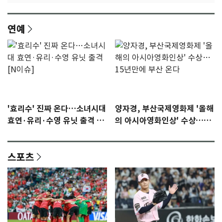
연예
'효리수' 진짜 온다…소녀시대
양자경, 부산국제영화제 '올해
효연·유리·수영 유닛 출격 [N
의 아시아영화인상' 수상…15
이슈]
년만에 부산 온다
스포츠