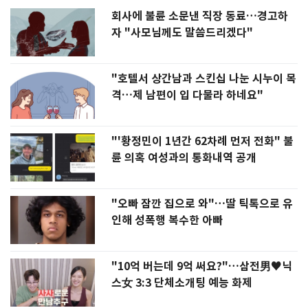
회사에 불륜 소문낸 직장 동료…경고하
자 "사모님께도 말씀드리겠다"
"호텔서 상간남과 스킨십 나눈 시누이 목
격…제 남편이 입 다물라 하네요"
"'황정민이 1년간 62차례 먼저 전화" 불
륜 의혹 여성과의 통화내역 공개
"오빠 잠깐 집으로 와"…딸 틱톡으로 유
인해 성폭행 복수한 아빠
"10억 버는데 9억 써요?"…삼전男♥닉
스女 3:3 단체소개팅 예능 화제