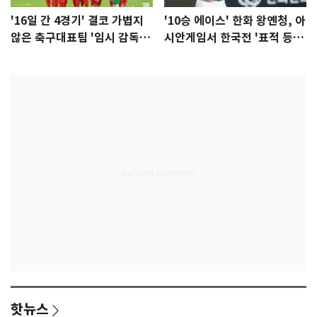
'16일 간 4경기' 결코 가볍지
'10승 에이스' 한화 왕옌청, 아
않은 축구대표팀 '임시 감독'
시안게임서 한국전 '표적 등
무게
판' 가능성
핫뉴스