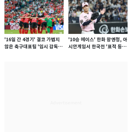
'16일 간 4경기' 결코 가볍지
'10승 에이스' 한화 왕옌청, 아
않은 축구대표팀 '임시 감독'
시안게임서 한국전 '표적 등
무게
판' 가능성