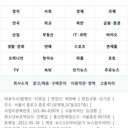
정치
사회
경제
국제
전국
외교
북한
금융·증권
산업
부동산
IT·과학
바이오
생활·문화
연예
스포츠
연재물
오피니언
핫이슈
피플
포토
TV
속보
인기뉴스
주요뉴스
회사소개
광고/제휴·구매문의
이용약관·정책
고충처리
대표이사/발행인 : 이영섭
|
편집인 : 채원배
|
편집국장 : 김기성
|
주소 : 서울시 종로구 종로 47 (공평동,SC빌딩17층)
|
사업자등록번호 : 101-86-62870
|
고충처리인 : 김성환
|
청소년보호책임자 : 안병길
|
통신판매업신고 : 서울종로 0676호
|
등록일 : 2011. 05. 26
|
제호 : 뉴스1코리아(읽기: 뉴스원코리아)
|