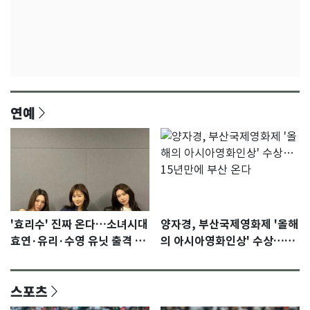
연예
'효리수' 진짜 온다…소녀시대
양자경, 부산국제영화제 '올해
효연·유리·수영 유닛 출격 [N
의 아시아영화인상' 수상…15
이슈]
년만에 부산 온다
스포츠