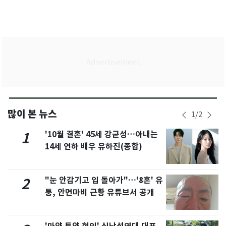
많이 본 뉴스
1
/
2
'10월 결혼' 45세 강균성…아내는
1
14세 연하 배우 유하진(종합)
"눈 안감기고 입 돌아가"…'8혼' 유
2
퉁, 안면마비 근황 유튜브서 공개