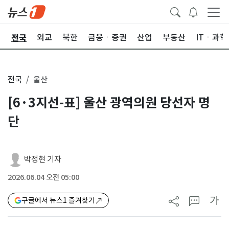
전국
제
외교
북한
금융ㆍ증권
산업
부동산
ITㆍ과학
전국
울산
[6·3지선-표] 울산 광역의원 당선자 명
단
박정현 기자
2026.06.04 오전 05:00
가
구글에서 뉴스1 즐겨찾기