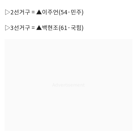
▷2선거구 = ▲이주언(54·민주)
▷3선거구 = ▲백현조(61·국힘)