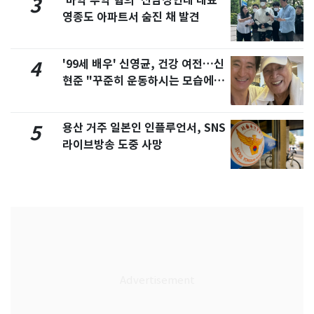
'마약 투약 혐의' 신남성연대 대표
3
영종도 아파트서 숨진 채 발견
'99세 배우' 신영균, 건강 여전…신
4
현준 "꾸준히 운동하시는 모습에 큰
자극"
용산 거주 일본인 인플루언서, SNS
5
라이브방송 도중 사망