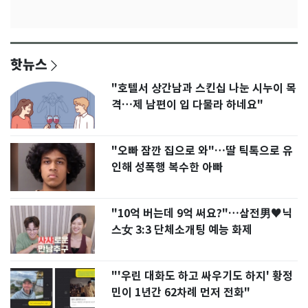
핫뉴스
"호텔서 상간남과 스킨십 나눈 시누이 목
격…제 남편이 입 다물라 하네요"
"오빠 잠깐 집으로 와"…딸 틱톡으로 유
인해 성폭행 복수한 아빠
"10억 버는데 9억 써요?"…삼전男♥닉
스女 3:3 단체소개팅 예능 화제
"'우린 대화도 하고 싸우기도 하지' 황정
민이 1년간 62차례 먼저 전화"