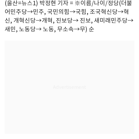
(울산=뉴스1) 박정현 기자 = ※이름/나이/정당(더불
어민주당→민주, 국민의힘→국힘, 조국혁신당→혁
신, 개혁신당→개혁, 진보당→ 진보, 새미래민주당→
새민, 노동당→ 노동, 무소속→무) 순