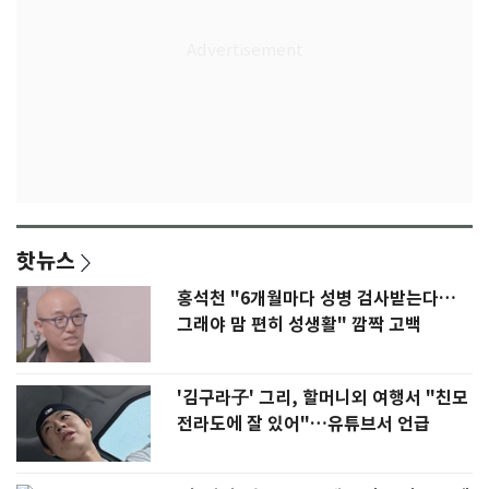
핫뉴스
홍석천 "6개월마다 성병 검사받는다…
그래야 맘 편히 성생활" 깜짝 고백
'김구라子' 그리, 할머니외 여행서 "친모
전라도에 잘 있어"…유튜브서 언급