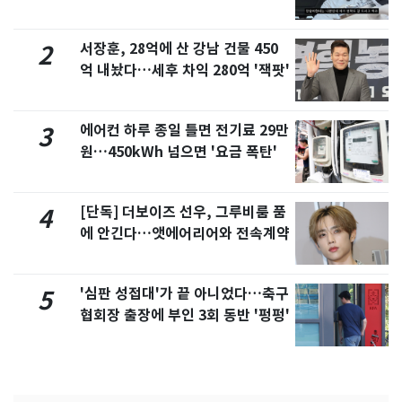
서 언급
서장훈, 28억에 산 강남 건물 450
2
억 내놨다…세후 차익 280억 '잭팟'
에어컨 하루 종일 틀면 전기료 29만
3
원…450kWh 넘으면 '요금 폭탄'
[단독] 더보이즈 선우, 그루비룸 품
4
에 안긴다…앳에어리어와 전속계약
'심판 성접대'가 끝 아니었다…축구
5
협회장 출장에 부인 3회 동반 '펑펑'