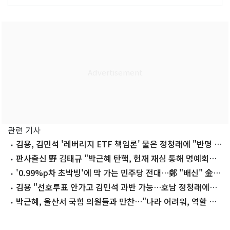
관련 기사
김용, 김민석 '레버리지 ETF 책임론' 물은 정청래에 "반명 커
밍아웃하라"
판사출신 野 김태규 "박근혜 탄핵, 헌재 재심 통해 명예회복
필요"
'0.99%p차 초박빙'에 막 가는 민주당 전대…鄭 "배신" 金
"명운"
김용 "선호투표 안가고 김민석 과반 가능…호남 정청래에게
돌아서"
박근혜, 울산서 국힘 의원들과 만찬…"나라 어려워, 역할 잘
해달라"