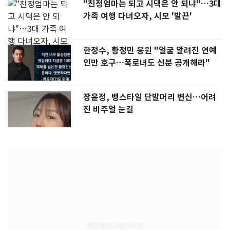
"친정엄마는 되고 시댁은 안 되냐"…3대
가족 여행 다녀오자, 시모 '발끈'
한정수, 황정민 응원 "얼굴 알려진 연예
인만 호구…폭로녀도 신분 공개해라"
장윤정, 뱅스타일 단발머리 변신…어려
진 비주얼 눈길