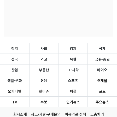
정치
사회
경제
국제
전국
외교
북한
금융·증권
산업
부동산
IT·과학
바이오
생활·문화
연예
스포츠
연재물
오피니언
핫이슈
피플
포토
TV
속보
인기뉴스
주요뉴스
회사소개
광고/제휴·구매문의
이용약관·정책
고충처리