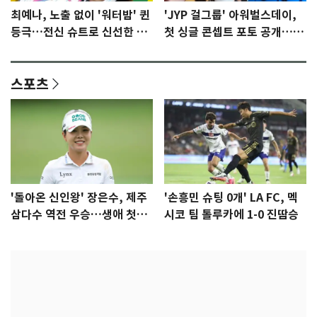
최예나, 노출 없이 '워터밤' 퀸
'JYP 걸그룹' 아워벌스데이,
등극…전신 슈트로 신선한 충
첫 싱글 콘셉트 포토 공개…청
격 [N샷]
량·키치
스포츠
'돌아온 신인왕' 장은수, 제주
'손흥민 슈팅 0개' LA FC, 멕
삼다수 역전 우승…생애 첫승
시코 팀 톨루카에 1-0 진땀승
감격