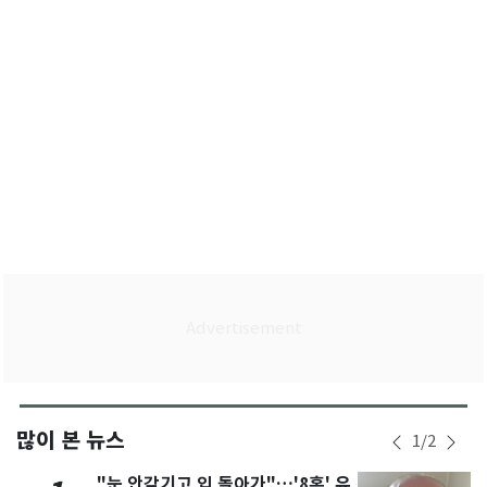
많이 본 뉴스
1
/
2
"눈 안감기고 입 돌아가"…'8혼' 유