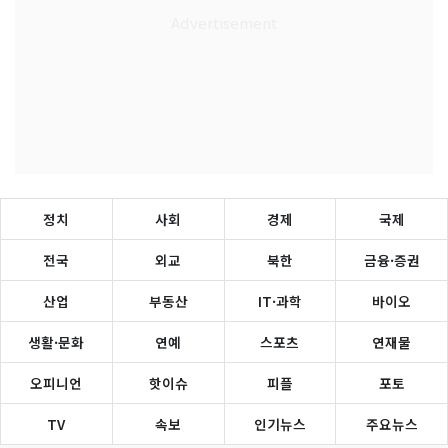
정치
사회
경제
국제
전국
외교
북한
금융·증권
산업
부동산
IT·과학
바이오
생활·문화
연예
스포츠
연재물
오피니언
핫이슈
피플
포토
TV
속보
인기뉴스
주요뉴스