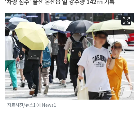
'차량 침수' 울산 온산읍 일 강수량 142㎜ 기록
자료사진/뉴스1 ⓒ News1