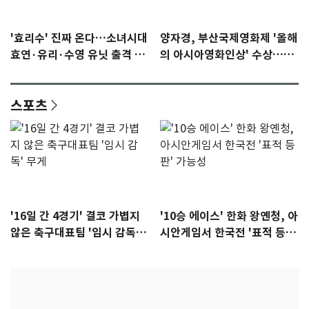
'효리수' 진짜 온다…소녀시대
양자경, 부산국제영화제 '올해
효연·유리·수영 유닛 출격 [N
의 아시아영화인상' 수상…15
이슈]
년만에 부산 온다
스포츠
'16일 간 4경기' 결코 가볍지
'10승 에이스' 한화 왕옌청, 아
않은 축구대표팀 '임시 감독'
시안게임서 한국전 '표적 등
무게
판' 가능성