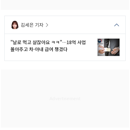
김세은 기자
"날로 먹고 살잖아요 ㅋㅋ"…18억 사업
몰아주고 차·아내 급여 챙겼다