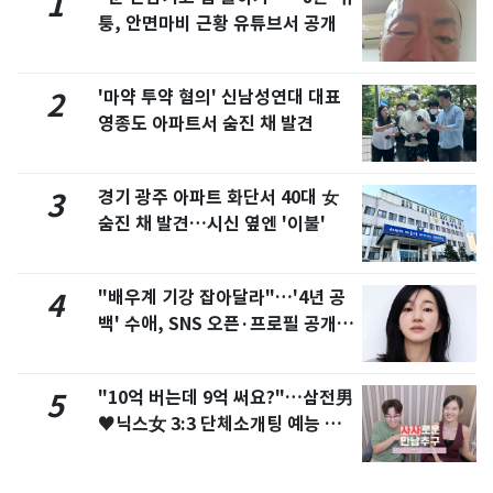
1
퉁, 안면마비 근황 유튜브서 공개
'마약 투약 혐의' 신남성연대 대표
2
영종도 아파트서 숨진 채 발견
경기 광주 아파트 화단서 40대 女
3
숨진 채 발견…시신 옆엔 '이불'
"배우계 기강 잡아달라"…'4년 공
4
백' 수애, SNS 오픈·프로필 공개
화제
"10억 버는데 9억 써요?"…삼전男
5
♥닉스女 3:3 단체소개팅 예능 화
제