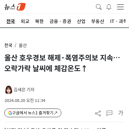
제
전국
외교
북한
금융ㆍ증권
산업
부동산
ITㆍ과학
전국
울산
울산 호우경보 해제·폭염주의보 지속…
오락가락 날씨에 체감온도↑
김세은 기자
2024.08.20 오전 11:34
가
구글에서 뉴스1 즐겨찾기