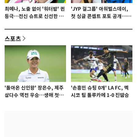
최예나, 노출 없이 '워터밤' 퀸
'JYP 걸그룹' 아워벌스데이,
등극…전신 슈트로 신선한 충
첫 싱글 콘셉트 포토 공개…청
격 [N샷]
량·키치
스포츠
'돌아온 신인왕' 장은수, 제주
'손흥민 슈팅 0개' LA FC, 멕
삼다수 역전 우승…생애 첫승
시코 팀 톨루카에 1-0 진땀승
감격