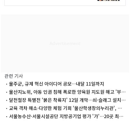
관련 기사
울주군, 규제 혁신 아이디어 공모…내달 11일까지
울산지노위, 아동 인권 침해 폭로한 양육원 지도원 해고 '부
당'
달천철장 특별전 '붉은 착륙지' 12일 개막…쇠·슬래그 설치
미술품 선보여
교육 격차 해소·다양한 체험 기회 '울산학생창의누리관', 이
달 말 개관
서울농수산·서울시설공단 지방공기업 평가 '가'…20곳 최우
수