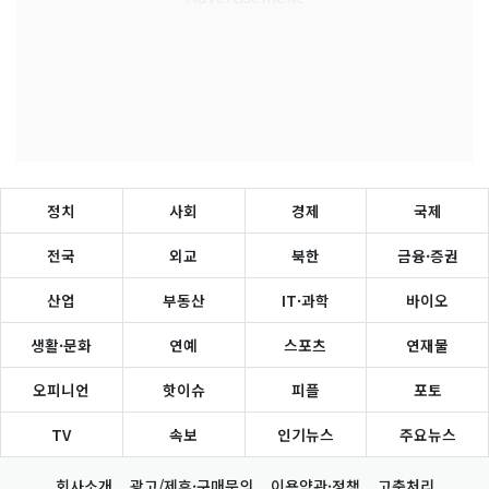
정치
사회
경제
국제
전국
외교
북한
금융·증권
산업
부동산
IT·과학
바이오
생활·문화
연예
스포츠
연재물
오피니언
핫이슈
피플
포토
TV
속보
인기뉴스
주요뉴스
회사소개
광고/제휴·구매문의
이용약관·정책
고충처리