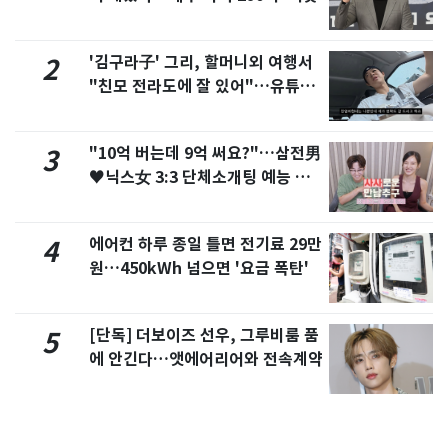
'김구라子' 그리, 할머니외 여행서
2
"친모 전라도에 잘 있어"…유튜브
서 언급
"10억 버는데 9억 써요?"…삼전男
3
♥닉스女 3:3 단체소개팅 예능 화
제
에어컨 하루 종일 틀면 전기료 29만
4
원…450kWh 넘으면 '요금 폭탄'
[단독] 더보이즈 선우, 그루비룸 품
5
에 안긴다…앳에어리어와 전속계약