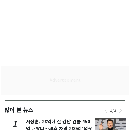
많이 본 뉴스
1
/
2
서장훈, 28억에 산 강남 건물 450
1
억 내놨다…세후 차익 280억 '잭팟'