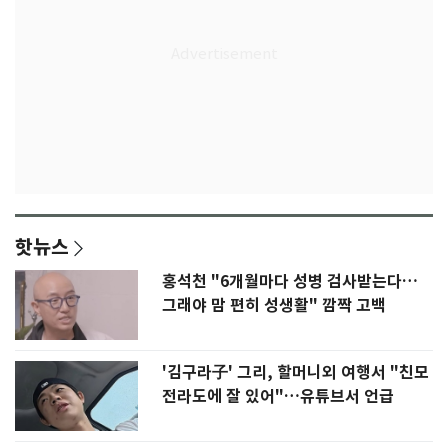
핫뉴스
홍석천 "6개월마다 성병 검사받는다…
그래야 맘 편히 성생활" 깜짝 고백
'김구라子' 그리, 할머니외 여행서 "친모
전라도에 잘 있어"…유튜브서 언급