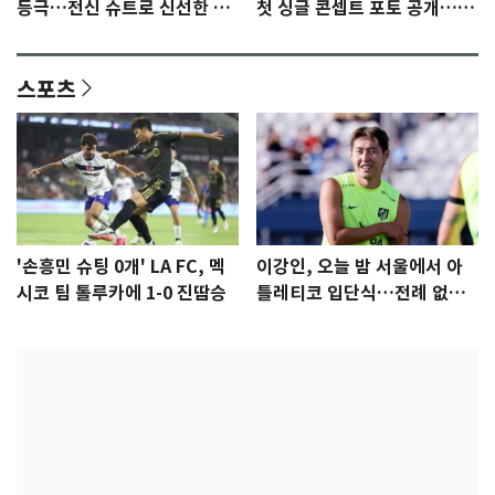
등극…전신 슈트로 신선한 충
첫 싱글 콘셉트 포토 공개…청
격 [N샷]
량·키치
스포츠
'손흥민 슈팅 0개' LA FC, 멕
이강인, 오늘 밤 서울에서 아
시코 팀 톨루카에 1-0 진땀승
틀레티코 입단식…전례 없는
특급대우