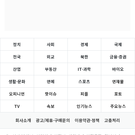
정치
사회
경제
국제
전국
외교
북한
금융·증권
산업
부동산
IT·과학
바이오
생활·문화
연예
스포츠
연재물
오피니언
핫이슈
피플
포토
TV
속보
인기뉴스
주요뉴스
회사소개
광고/제휴·구매문의
이용약관·정책
고충처리