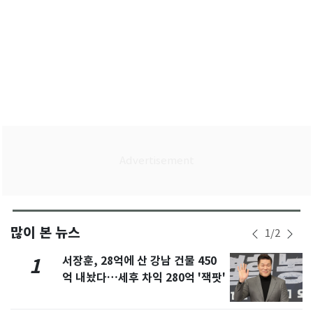
많이 본 뉴스
1
/
2
서장훈, 28억에 산 강남 건물 450
1
억 내놨다…세후 차익 280억 '잭팟'