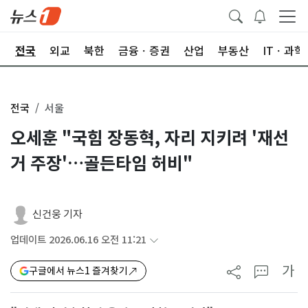
제
전국
외교
북한
금융ㆍ증권
산업
부동산
ITㆍ과학
전국
서울
오세훈 "국힘 장동혁, 자리 지키려 '재선
거 주장'…골든타임 허비"
신건웅 기자
업데이트 2026.06.16 오전 11:21
가
구글에서 뉴스1 즐겨찾기