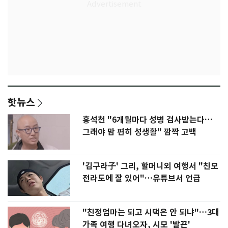
핫뉴스
홍석천 "6개월마다 성병 검사받는다…
그래야 맘 편히 성생활" 깜짝 고백
'김구라子' 그리, 할머니외 여행서 "친모
전라도에 잘 있어"…유튜브서 언급
"친정엄마는 되고 시댁은 안 되냐"…3대
가족 여행 다녀오자, 시모 '발끈'