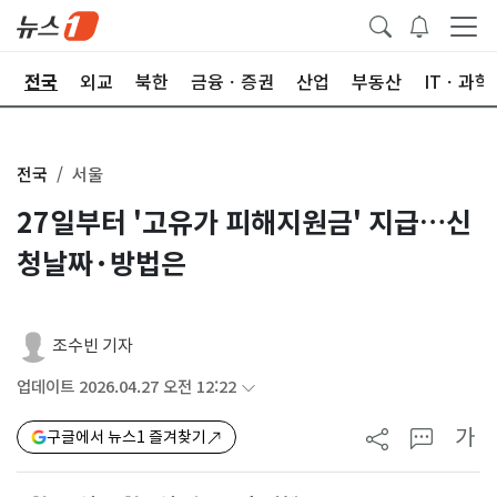
제
전국
외교
북한
금융ㆍ증권
산업
부동산
ITㆍ과학
전국
서울
27일부터 '고유가 피해지원금' 지급…신
청날짜·방법은
조수빈 기자
업데이트 2026.04.27 오전 12:22
가
구글에서 뉴스1 즐겨찾기