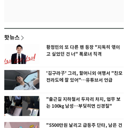
핫뉴스
황정민의 또 다른 팬 등장 "지독히 엮이
고 싶었던 건 너" 폭로녀 직격
'김구라子' 그리, 할머니외 여행서 "친모
전라도에 잘 있어"…유튜브서 언급
"출근길 지하철서 두자리 차지, 업무 보
는 100㎏ 남성…부딪히면 신경질"
"5500만원 날리고 급등주 단타, 남은 건