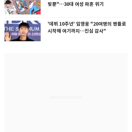
빚뿐"…30대 여성 파혼 위기
'데뷔 10주년' 임영웅 "20여명의 팬들로
시작해 여기까지…진심 감사"