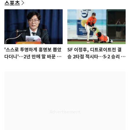
스포츠
'스스로 투명하게 홍명보 뽑았
SF 이정후, 디트로이트전 결
다더니'…2년 만에 말 바꾼 이
승 2타점 적시타…5-2 승리 견
임생
인