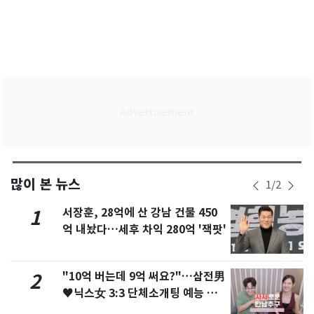
많이 본 뉴스
1
/
2
서장훈, 28억에 산 강남 건물 450
1
억 내놨다…세후 차익 280억 '잭팟'
"10억 버는데 9억 써요?"…삼전男
2
♥닉스女 3:3 단체소개팅 예능 화
제