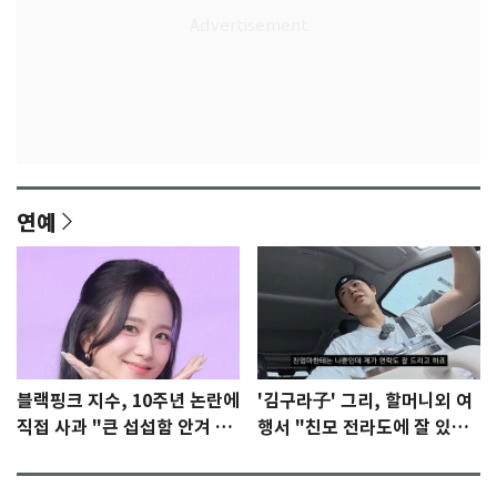
연예
블랙핑크 지수, 10주년 논란에
'김구라子' 그리, 할머니외 여
직접 사과 "큰 섭섭함 안겨 미
행서 "친모 전라도에 잘 있
안"
어"…유튜브서 언급