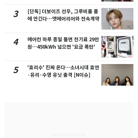
[단독] 더보이즈 선우, 그루비룸 품
3
에 안긴다…앳에어리어와 전속계약
에어컨 하루 종일 틀면 전기료 29만
4
원…450kWh 넘으면 '요금 폭탄'
'효리수' 진짜 온다…소녀시대 효연
5
·유리·수영 유닛 출격 [N이슈]