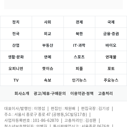
정치
사회
경제
국제
전국
외교
북한
금융·증권
산업
부동산
IT·과학
바이오
생활·문화
연예
스포츠
연재물
오피니언
핫이슈
피플
포토
TV
속보
인기뉴스
주요뉴스
회사소개
광고/제휴·구매문의
이용약관·정책
고충처리
대표이사/발행인 : 이영섭
|
편집인 : 채원배
|
편집국장 : 김기성
|
주소 : 서울시 종로구 종로 47 (공평동,SC빌딩17층)
|
사업자등록번호 : 101-86-62870
|
고충처리인 : 김성환
|
청소년보호책임자 : 안병길
|
통신판매업신고 : 서울종로 0676호
|