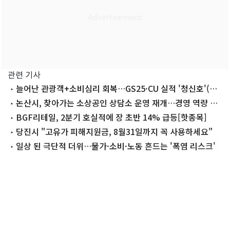
관련 기사
늘어난 관광객+소비심리 회복…GS25·CU 실적 '청신호'(종
합)
논산시, 찾아가는 소상공인 상담소 운영 재개…경영 역량 강
화
BGF리테일, 2분기 호실적에 장 초반 14% 급등[핫종목]
당진시 "고유가 피해지원금, 8월31일까지 꼭 사용하세요"
일상 된 극단적 더위…물가·소비·노동 흔드는 '폭염 리스크'