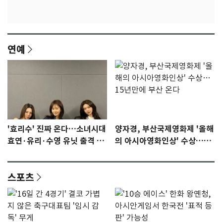
연예
'효리수' 진짜 온다…소녀시대
양자경, 부산국제영화제 '올해
효연·유리·수영 유닛 출격 [N
의 아시아영화인상' 수상…15
이슈]
년만에 부산 온다
스포츠