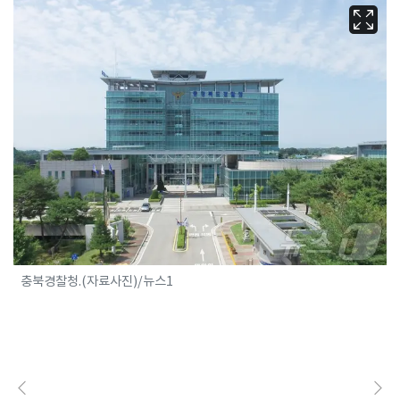
충북경찰청.(자료사진)/뉴스1