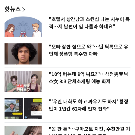
핫뉴스
"호텔서 상간남과 스킨십 나눈 시누이 목
격…제 남편이 입 다물라 하네요"
"오빠 잠깐 집으로 와"…딸 틱톡으로 유
인해 성폭행 복수한 아빠
"10억 버는데 9억 써요?"…삼전男♥닉
스女 3:3 단체소개팅 예능 화제
"'우린 대화도 하고 싸우기도 하지' 황정
민이 1년간 62차례 먼저 전화"
"몸 판 돈"…구마모토 지진, 수천만원 기