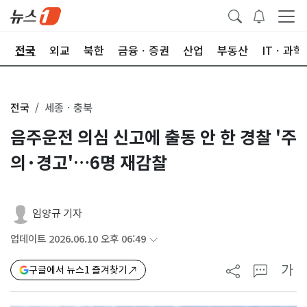
제
전국
외교
북한
금융ㆍ증권
산업
부동산
ITㆍ과학
전국
세종ㆍ충북
음주운전 의심 신고에 출동 안 한 경찰 '주
의·경고'…6명 재감찰
임양규 기자
업데이트 2026.06.10 오후 06:49
가
구글에서 뉴스1 즐겨찾기