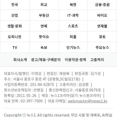
전국
외교
북한
금융·증권
산업
부동산
IT·과학
바이오
생활·문화
연예
스포츠
연재물
오피니언
핫이슈
피플
포토
TV
속보
인기뉴스
주요뉴스
회사소개
광고/제휴·구매문의
이용약관·정책
고충처리
대표이사/발행인 : 이영섭
|
편집인 : 채원배
|
편집국장 : 김기성
|
주소 : 서울시 종로구 종로 47 (공평동,SC빌딩17층)
|
사업자등록번호 : 101-86-62870
|
고충처리인 : 김성환
|
청소년보호책임자 : 안병길
|
통신판매업신고 : 서울종로 0676호
|
등록일 : 2011. 05. 26
|
제호 : 뉴스1코리아(읽기: 뉴스원코리아)
|
대표 전화 : 02-397-7000
|
대표 이메일 :
webmaster@news1.kr
Copyright ⓒ 뉴스1. All rights reserved. 무단 사용 및 재배포, AI학습