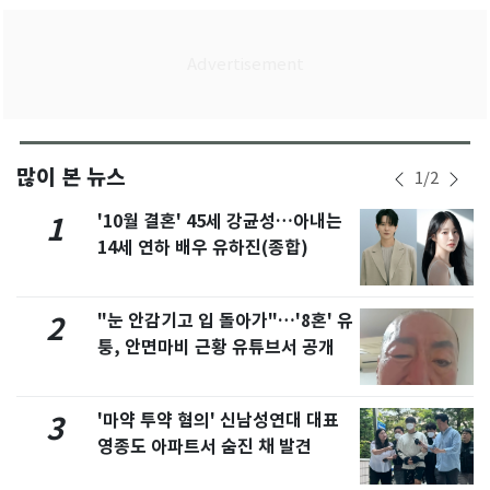
많이 본 뉴스
1
/
2
'10월 결혼' 45세 강균성…아내는
1
14세 연하 배우 유하진(종합)
"눈 안감기고 입 돌아가"…'8혼' 유
2
퉁, 안면마비 근황 유튜브서 공개
'마약 투약 혐의' 신남성연대 대표
3
영종도 아파트서 숨진 채 발견