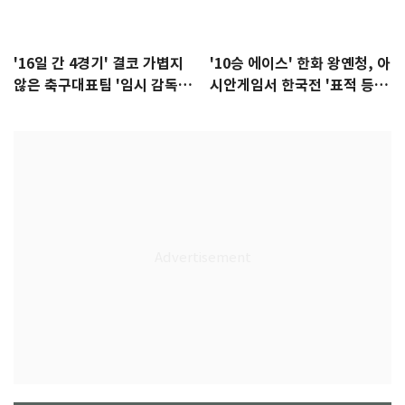
'16일 간 4경기' 결코 가볍지
'10승 에이스' 한화 왕옌청, 아
않은 축구대표팀 '임시 감독'
시안게임서 한국전 '표적 등
무게
판' 가능성