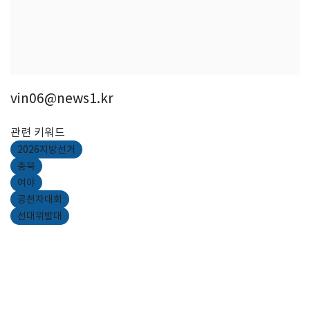
vin06@news1.kr
관련 키워드
2026지방선거
충북
여야
공천자대회
선대위발대