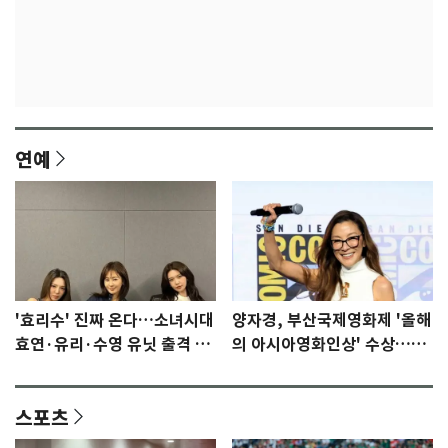
연예
'효리수' 진짜 온다…소녀시대
양자경, 부산국제영화제 '올해
효연·유리·수영 유닛 출격 [N
의 아시아영화인상' 수상…15
이슈]
년만에 부산 온다
스포츠