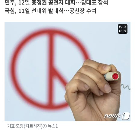
민주, 12일 충청권 공천자 대회…당대표 참석
국힘, 11일 선대위 발대식…공천장 수여
기표 도장(자료사진)ⓒ 뉴스1