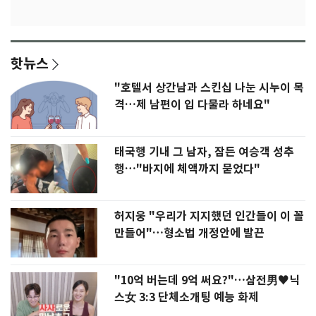
핫뉴스
"호텔서 상간남과 스킨십 나눈 시누이 목
격…제 남편이 입 다물라 하네요"
태국행 기내 그 남자, 잠든 여승객 성추
행…"바지에 체액까지 묻었다"
허지웅 "우리가 지지했던 인간들이 이 꼴
만들어"…형소법 개정안에 발끈
"10억 버는데 9억 써요?"…삼전男♥닉
스女 3:3 단체소개팅 예능 화제