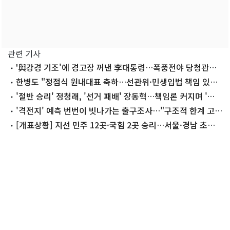
관련 기사
'與강경 기조'에 경고장 꺼낸 李대통령…폭풍전야 당청관계
금주 분수령
한병도 "정점식 원내대표 축하…선관위·민생입법 책임 있는
자세 기대"
'절반 승리' 정청래, '선거 패배' 장동혁…책임론 커지며 '암
운'
'격전지' 예측 번번이 빗나가는 출구조사…"구조적 한계 고민
할 때"
[개표상황] 지선 민주 12곳·국힘 2곳 승리…서울·경남 초박
빙 '접전'(종합)