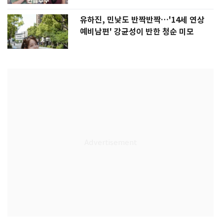
유하진, 민낯도 반짝반짝…'14세 연상
예비남편' 강균성이 반한 청순 미모