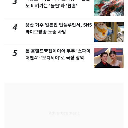
3
도 비켜가는 '돌핀'과 '찬홈'
용산 거주 일본인 인플루언서, SNS
4
라이브방송 도중 사망
톰 홀랜드♥젠데이아 부부 '스파이
5
더맨4'·'오디세이'로 극장 장악