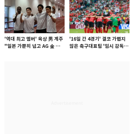
'역대 최고 멤버' 육상 男 계주
'16일 간 4경기' 결코 가볍지
"일본 가뿐히 넘고 AG 金 따겠
않은 축구대표팀 '임시 감독'
다"
무게