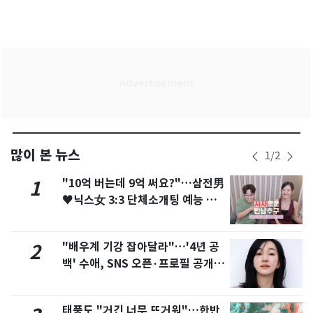
많이 본 뉴스
1
/
2
"10억 버는데 9억 써요?"…삼전男
1
♥닉스女 3:3 단체소개팅 예능 화
제
"배우계 기강 잡아달라"…'4년 공
2
백' 수애, SNS 오픈·프로필 공개
화제
태풍도 "거긴 너무 뜨거워"…한반