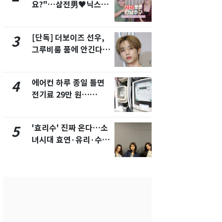
요?"…삼전男♥닉스女
의실에 남자
3:3 단체소개팅 예능 화
요"…경찰 
제
[단독] 더보이즈 선우,
[단독]중수
3
8
그루비룸 품에 안긴다…
수사관 경력
앳에어리어와 전속계약
진…법무사·
택' 유지
에어컨 하루 종일 틀면
전남광주 화
4
9
전기료 29만 원…
교통사고로 
450kWh 넘으면 '요금
지…6명 부
폭탄'
'효리수' 진짜 온다…소
축구협회, 
5
10
녀시대 효연·유리·수영
들 10여명 대
유닛 출격 [N이슈]
대' 의혹…
픽 예선 등