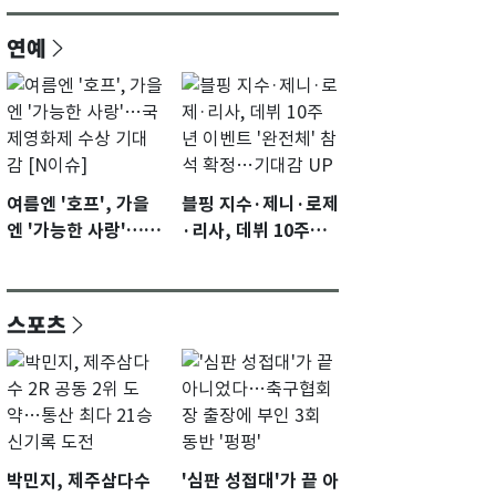
연예
여름엔 '호프', 가을
블핑 지수·제니·로제
엔 '가능한 사랑'…국
·리사, 데뷔 10주년
제영화제 수상 기대
이벤트 '완전체' 참석
감 [N이슈]
확정…기대감 UP
스포츠
박민지, 제주삼다수
'심판 성접대'가 끝 아