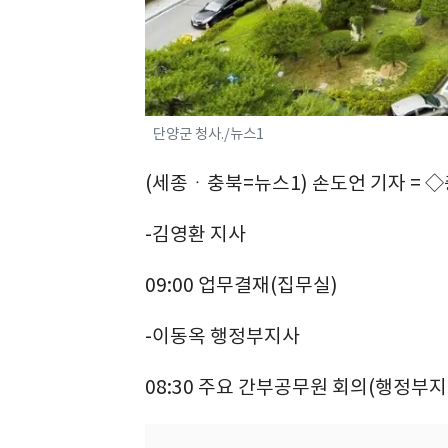
단양군 청사./뉴스1
(세종ㆍ충북=뉴스1) 손도언 기자 = 
-김영환 지사
09:00 업무결재(집무실)
-이동옥 행정부지사
08:30 주요 간부공무원 회의(행정부