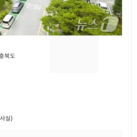
의실에 남자가 있어
요"…경찰 수사
[단독]중수청 가는 검찰
8
수사관 경력 합산 추
진…법무사·집행관 '혜
택' 유지
전남광주 화정역 인근서
9
◇충북도
교통사고로 40대 심정
지…6명 부상
축구협회, 외국인 심판
10
들 10여명 대상 '성 접
대' 의혹…월드컵·올림
픽 예선 등
지사실)