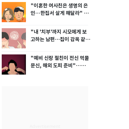
"이혼한 여사친은 생명의 은
인…한집서 살게 해달라" 남
편 요구에 '절망'
"내 '치부'까지 시모에게 보
고하는 남편…집이 감옥 같
다" 아내 고통
"예비 신랑 절친이 전신 먹물
문신, 해외 도피 준비"…예비
신부 '혼란'