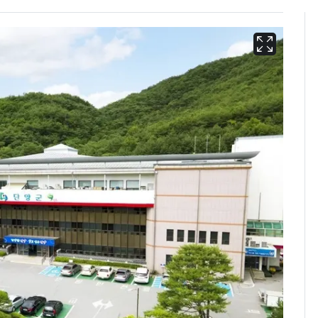
13호 태풍 '돌핀' 日오
6
키나와·가고시마현 접
근…26만명 대피령
"캐리비안 베이 여자 탈
7