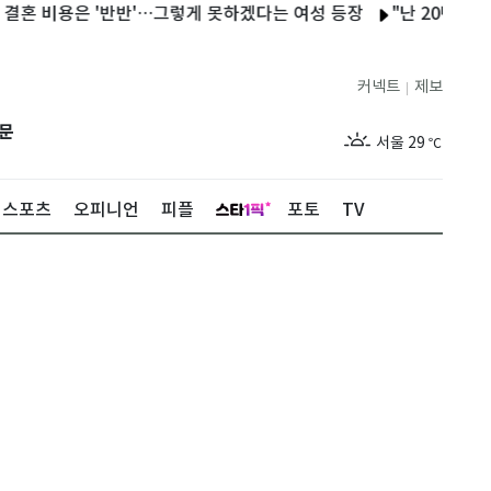
용은 '반반'…그렇게 못하겠다는 여성 등장
"난 20년 병수발했는
커넥트
제보
|
제주
27
℃
문
서울
29
℃
부산
27
℃
스포츠
오피니언
피플
포토
TV
대구
28
℃
인천
29
℃
광주
27
℃
대전
26
℃
울산
26
℃
강릉
26
℃
제주
27
℃