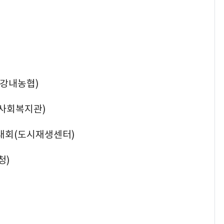
(강내농협)
합사회복지관)
의대회(도시재생센터)
청)