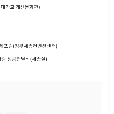
충북대학교 개신문화관)
종경제포럼(정부세종컨벤션센터)
사랑 성금전달식(세종실)