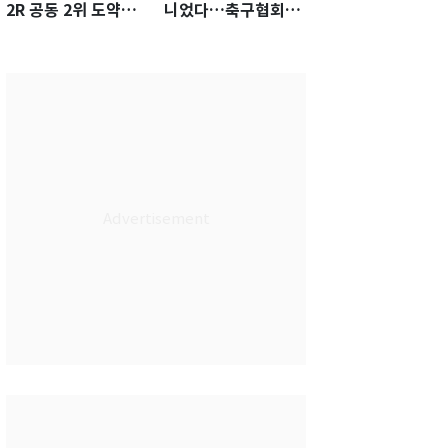
2R 공동 2위 도약…
니었다…축구협회장
통산 최다 21승 신기
출장에 부인 3회 동반
록 도전
'펑펑'