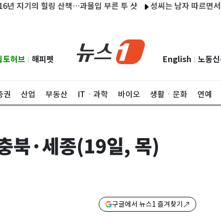
지기의 힐링 산책…과몰입 부른 투 샷
성씨는 남자 따르면서 결혼 비
립토허브
해피펫
English
노동신
|
|
증권
산업
부동산
ITㆍ과학
바이오
생활ㆍ문화
연예
충북·세종(19일, 목)
구글에서 뉴스1 즐겨찾기