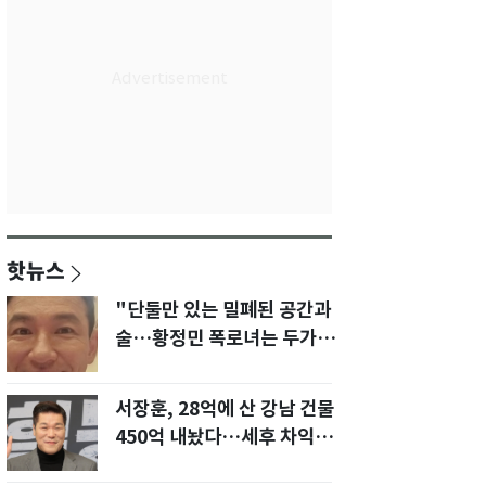
핫뉴스
"단둘만 있는 밀폐된 공간과
술…황정민 폭로녀는 두가지
에 집착했다"
서장훈, 28억에 산 강남 건물
450억 내놨다…세후 차익
280억 '잭팟'