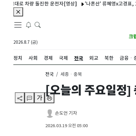
그대로 차량 돌진한 운전자[영상]
'나혼산' 류혜영x고경표, 16년 
크
2026.8.7 (금)
전국
정치
사회
경제
국제
외교
북한
금융ㆍ
전국
세종ㆍ충북
[오늘의 주요일정] 
가
손도언 기자
2026.03.19 오전 05:00