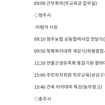
09:00 간부회의(부교육감 집무실)
◇청주시
-이범석 시장
09:10 청주농협 공동협력사업 전달식
09:50 청록복지대학 개강식(목령종
11:20 전몰군경유족회 통일기원 결
15:00 주민자치위원 직무교육(상당구
15:40 건축 아카데미 특강(동부창고)
◇충주시