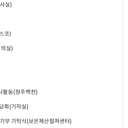
지사실)
스코)
회의실)
봉사활동(청주백천)
간담회(기자실)
책기부 기탁식(보은제산컬쳐센터)