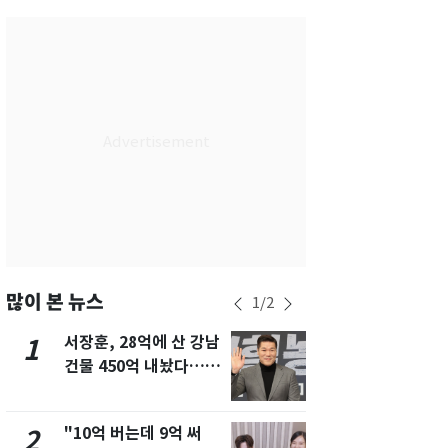
서울
29
℃
부산
27
℃
대구
28
℃
인천
29
℃
광주
27
℃
대전
26
℃
울산
26
℃
강릉
26
℃
많이 본 뉴스
1
/
2
제주
27
℃
서장훈, 28억에 산 강남
13호 태풍 '
1
6
건물 450억 내놨다…세
키나와·가고
후 차익 280억 '잭팟'
근…26만명
"10억 버는데 9억 써
"캐리비안 
2
7