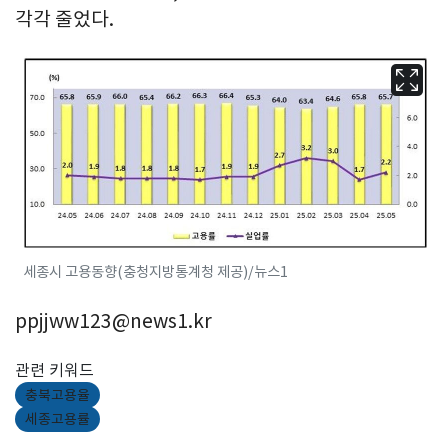
각각 줄었다.
세종시 고용동향(충청지방통계청 제공)/뉴스1
ppjjww123@news1.kr
관련 키워드
충북고용율
세종고용률