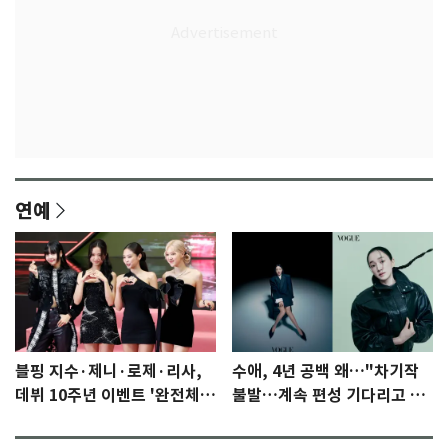
연예
블핑 지수·제니·로제·리사,
수애, 4년 공백 왜…"차기작
데뷔 10주년 이벤트 '완전체'
불발…계속 편성 기다리고 있
참석 확정…기대감 UP
다"