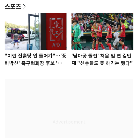
스포츠
"이런 진흙탕 안 들어가"…'풍
'남아공 졸전' 처음 입 연 김민
비박산' 축구협회장 후보 '실
재 "선수들도 못 하기는 했다"
종'