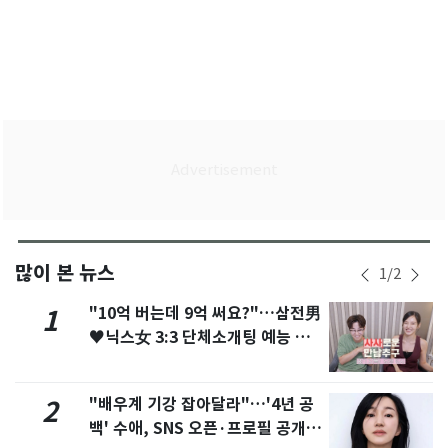
많이 본 뉴스
1
/
2
"10억 버는데 9억 써요?"…삼전男
1
♥닉스女 3:3 단체소개팅 예능 화
제
"배우계 기강 잡아달라"…'4년 공
2
백' 수애, SNS 오픈·프로필 공개