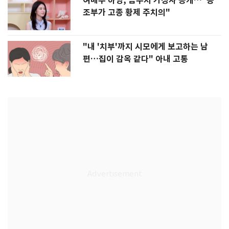
여배우 하영, 금수저 가정사 공개…"증
조부가 고종 황제 주치의"
"내 '치부'까지 시모에게 보고하는 남
편…집이 감옥 같다" 아내 고통