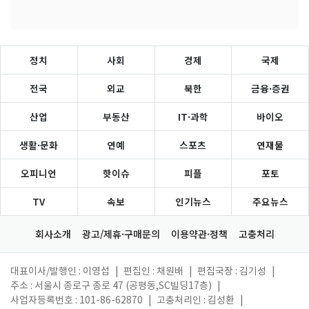
정치
사회
경제
국제
전국
외교
북한
금융·증권
산업
부동산
IT·과학
바이오
생활·문화
연예
스포츠
연재물
오피니언
핫이슈
피플
포토
TV
속보
인기뉴스
주요뉴스
회사소개
광고/제휴·구매문의
이용약관·정책
고충처리
대표이사/발행인 : 이영섭
|
편집인 : 채원배
|
편집국장 : 김기성
|
주소 : 서울시 종로구 종로 47 (공평동,SC빌딩17층)
|
사업자등록번호 : 101-86-62870
|
고충처리인 : 김성환
|