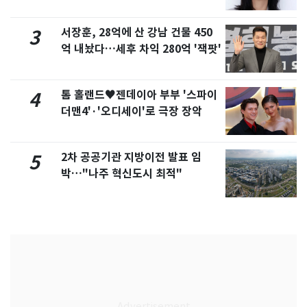
화제
서장훈, 28억에 산 강남 건물 450
3
억 내놨다…세후 차익 280억 '잭팟'
톰 홀랜드♥젠데이아 부부 '스파이
4
더맨4'·'오디세이'로 극장 장악
2차 공공기관 지방이전 발표 임
5
박…"나주 혁신도시 최적"