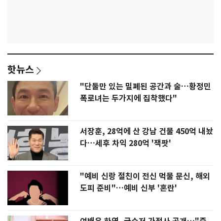
핫뉴스
"단둘만 있는 밀폐된 공간과 술…황정민
폭로녀는 두가지에 집착했다"
서장훈, 28억에 산 강남 건물 450억 내놨
다…세후 차익 280억 '잭팟'
"예비 신랑 절친이 전신 먹물 문신, 해외
도피 준비"…예비 신부 '혼란'