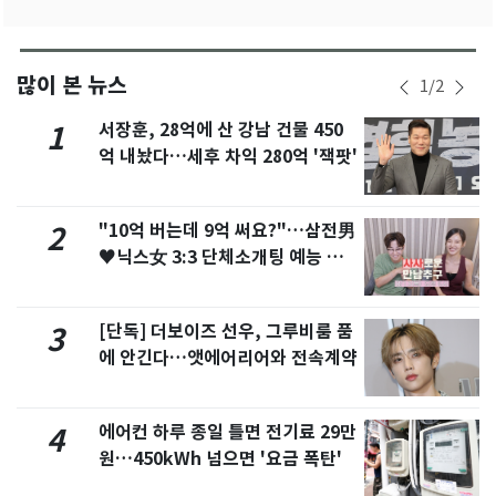
많이 본 뉴스
1
/
2
서장훈, 28억에 산 강남 건물 450
1
억 내놨다…세후 차익 280억 '잭팟'
"10억 버는데 9억 써요?"…삼전男
2
♥닉스女 3:3 단체소개팅 예능 화
제
[단독] 더보이즈 선우, 그루비룸 품
3
에 안긴다…앳에어리어와 전속계약
에어컨 하루 종일 틀면 전기료 29만
4
원…450kWh 넘으면 '요금 폭탄'