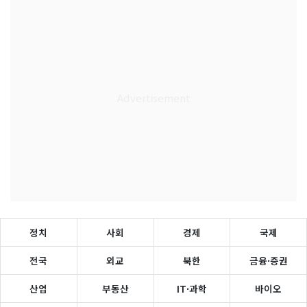
정치
사회
경제
국제
전국
외교
북한
금융·증권
산업
부동산
IT·과학
바이오