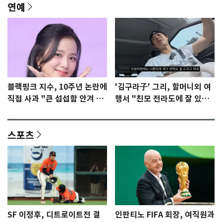
연예
블랙핑크 지수, 10주년 논란에
'김구라子' 그리, 할머니외 여
직접 사과 "큰 섭섭함 안겨 미
행서 "친모 전라도에 잘 있
안"
어"…유튜브서 언급
스포츠
SF 이정후, 디트로이트전 결
인판티노 FIFA 회장, 여직원과