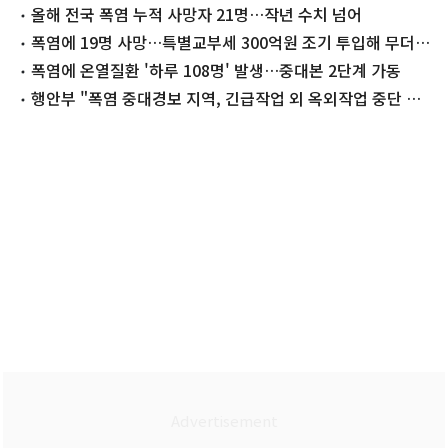
어
올해 전국 폭염 누적 사망자 21명…작년 수치 넘어
폭염에 19명 사망…특별교부세 300억원 조기 투입해 무더위
쉼터 확충
폭염에 온열질환 '하루 108명' 발생…중대본 2단계 가동
행안부 "폭염 중대경보 지역, 긴급작업 외 옥외작업 중단 지
도"