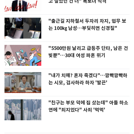
고 싶었던 건 너" 폭로녀 직격
"출근길 지하철서 두자리 차지, 업무 보
는 100㎏ 남성…부딪히면 신경질"
"5500만원 날리고 급등주 단타, 남은 건
빚뿐"…30대 여성 파혼 위기
"내가 치매? 혼자 죽겠다"…깜빡깜빡하
는 시모, 검사하라 하자 '발끈'
"친구는 부모 덕에 집 샀는데" 아들 하소
연에 "죄지었다" 사죄 '먹먹'