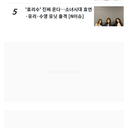
'효리수' 진짜 온다…소녀시대 효연
5
·유리·수영 유닛 출격 [N이슈]