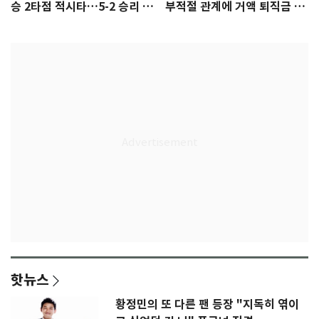
승 2타점 적시타…5-2 승리 견
부적절 관계에 거액 퇴직금 지
인
급 논란
핫뉴스
황정민의 또 다른 팬 등장 "지독히 엮이