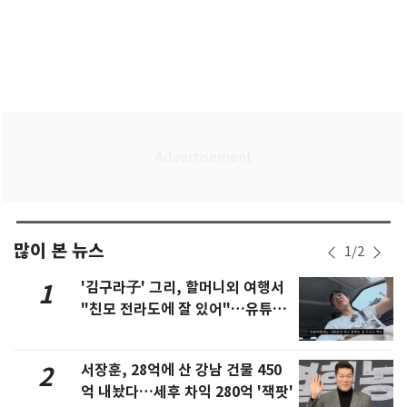
많이 본 뉴스
1
/
2
'김구라子' 그리, 할머니외 여행서
1
"친모 전라도에 잘 있어"…유튜브
서 언급
서장훈, 28억에 산 강남 건물 450
2
억 내놨다…세후 차익 280억 '잭팟'