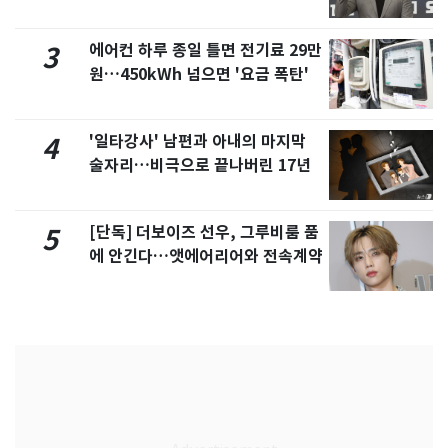
에어컨 하루 종일 틀면 전기료 29만
3
원…450kWh 넘으면 '요금 폭탄'
'일타강사' 남편과 아내의 마지막
4
술자리…비극으로 끝나버린 17년
[단독] 더보이즈 선우, 그루비룸 품
5
에 안긴다…앳에어리어와 전속계약