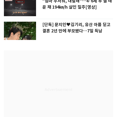
"엄마 무서워, 내릴래"…4·6세 두 딸 태
운 채 194㎞/h 살인 질주[영상]
[단독] 문지인♥김기리, 유산 아픔 딛고
결혼 2년 만에 부모됐다…7일 득남