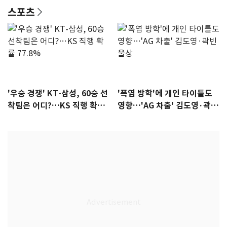
스포츠
'우승 경쟁' KT-삼성, 60승 선
'폭염 방학'에 개인 타이틀도
착팀은 어디?…KS 직행 확률
영향…'AG 차출' 김도영·곽빈
77.8%
울상