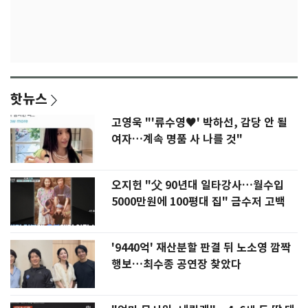
핫뉴스
고영욱 "'류수영♥' 박하선, 감당 안 될
여자…계속 명품 사 나를 것"
오지헌 "父 90년대 일타강사…월수입
5000만원에 100평대 집" 금수저 고백
'9440억' 재산분할 판결 뒤 노소영 깜짝
행보…최수종 공연장 찾았다