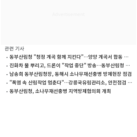
관련 기사
동부산림청 "청정 계곡 함께 지킨다"…양양 계곡서 합동 캠
페인
진화차 물 뿌리고, 드론이 "작업 중단" 방송…동부산림청 폭
염 대응 총력
남송희 동부산림청장, 동해시 소나무재선충병 방제현장 점검
"폭염 속 산림작업 멈춘다"…강릉국유림관리소, 안전점검 강
화
동부산림청, 소나무재선충병 지역방제협의회 개최