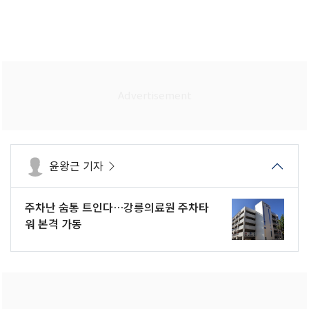
윤왕근 기자
주차난 숨통 트인다…강릉의료원 주차타
워 본격 가동