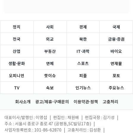
정치
사회
경제
국제
전국
외교
북한
금융·증권
산업
부동산
IT·과학
바이오
생활·문화
연예
스포츠
연재물
오피니언
핫이슈
피플
포토
TV
속보
인기뉴스
주요뉴스
회사소개
광고/제휴·구매문의
이용약관·정책
고충처리
대표이사/발행인 : 이영섭
|
편집인 : 채원배
|
편집국장 : 김기성
|
주소 : 서울시 종로구 종로 47 (공평동,SC빌딩17층)
|
사업자등록번호 : 101-86-62870
|
고충처리인 : 김성환
|