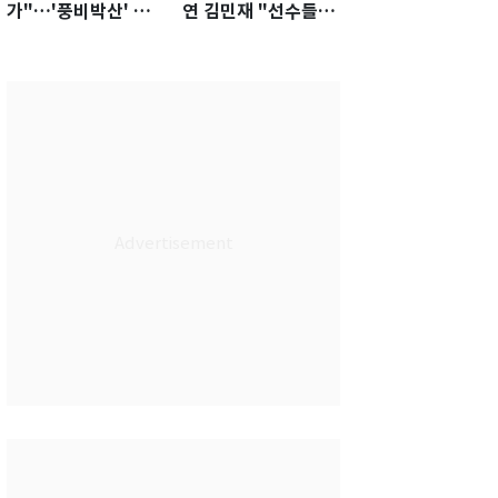
가"…'풍비박산' 축
연 김민재 "선수들도
구협회장 후보 '실종'
못 하기는 했다"