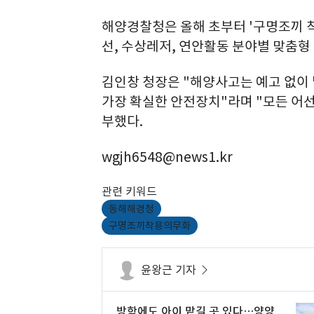
해양경찰청은 올해 초부터 '구명조끼 
선, 수상레저, 연안활동 분야별 맞춤형
김인창 청장은 "해양사고는 예고 없이
가장 확실한 안전장치"라며 "모든 어
부했다.
wgjh6548@news1.kr
관련 키워드
동해해경청
구명조끼착용의무화
윤왕근 기자
방학에도 아이 맡길 곳 있다…양양