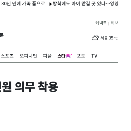
만에 가족 품으로
방학에도 아이 맡길 곳 있다…양양군 '초등 방학 
커넥트
제보
|
제주
30
℃
문
서울
35
℃
부산
33
℃
스포츠
오피니언
피플
포토
TV
대구
36
℃
인천
36
℃
원 의무 착용
광주
36
℃
대전
35
℃
울산
33
℃
강릉
31
℃
제주
30
℃