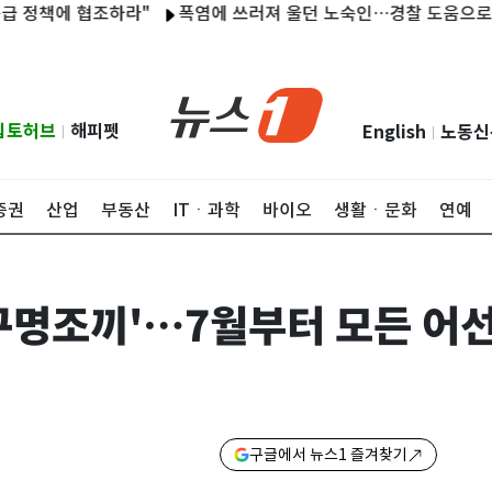
책에 협조하라"
폭염에 쓰러져 울던 노숙인…경찰 도움으로 30년 
립토허브
해피펫
English
노동신
|
|
증권
산업
부동산
ITㆍ과학
바이오
생활ㆍ문화
연예
구명조끼'…7월부터 모든 어선
구글에서 뉴스1 즐겨찾기