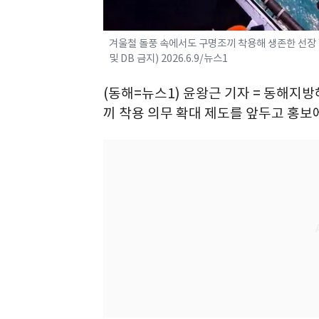
겨울철 돌풍 속에서도 구명조끼 착용해 생존한 선장
및 DB 금지) 2026.6.9/뉴스1
(동해=뉴스1) 윤왕근 기자 = 동해지
끼 착용 의무 확대 제도를 앞두고 홍보