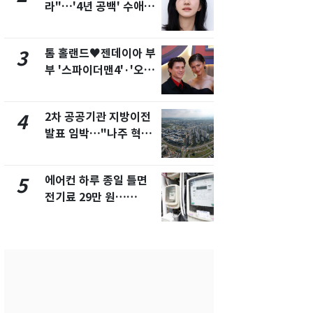
라"…'4년 공백' 수애,
건물 450
SNS 오픈·프로필 공개
후 차익 280
화제
톰 홀랜드♥젠데이아 부
2600만명 
3
8
부 '스파이더맨4'·'오디
나나킥 베이
세이'로 극장 장악
의 깜짝 선물
2차 공공기관 지방이전
축구협회, 
4
9
발표 임박…"나주 혁신
들 10여명 대
도시 최적"
대' 의혹…
픽 예선 등
에어컨 하루 종일 틀면
美 상원 클
5
10
전기료 29만 원…
리 난항…민
450kWh 넘으면 '요금
·AML 보완
폭탄'