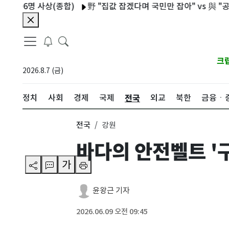
명 사상(종합)
野 "집값 잡겠다며 국민만 잡아" vs 與 "공급 정
크
2026.8.7 (금)
전국
정치
사회
경제
국제
외교
북한
금융ㆍ
전국
강원
바다의 안전벨트 '
가
윤왕근 기자
2026.06.09 오전 09:45