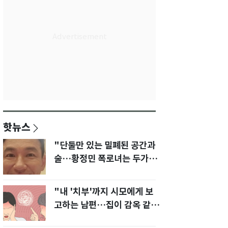
핫뉴스
"단둘만 있는 밀폐된 공간과
술…황정민 폭로녀는 두가지
에 집착했다"
"내 '치부'까지 시모에게 보
고하는 남편…집이 감옥 같
다" 아내 고통