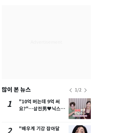
서울
35
℃
부산
33
℃
대구
36
℃
인천
36
℃
광주
36
℃
대전
35
℃
울산
33
℃
강릉
31
℃
많이 본 뉴스
1
/
2
제주
30
℃
"10억 버는데 9억 써
"캐리비안 
1
6
요?"…삼전男♥닉스女
의실에 남자
3:3 단체소개팅 예능 화
요"…경찰 
제
"배우계 기강 잡아달
서장훈, 28
2
7