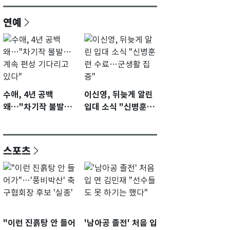
연예
수애, 4년 공백
이신영, 뒤늦게 알린
왜…"차기작 불발…
입대 소식 "신병훈련
계속 편성 기다리고
수료…군생활 집중"
있다"
스포츠
"이런 진흙탕 안 들어
'남아공 졸전' 처음 입