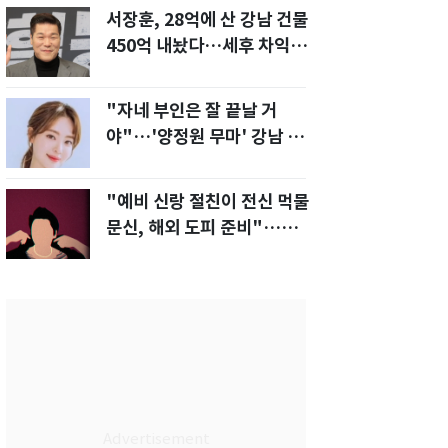
서장훈, 28억에 산 강남 건물
450억 내놨다…세후 차익
280억 '잭팟'
"자네 부인은 잘 끝날 거
야"…'양정원 무마' 강남 경
찰, 다른 돈도 받은 정황
"예비 신랑 절친이 전신 먹물
문신, 해외 도피 준비"…예비
신부 '혼란'