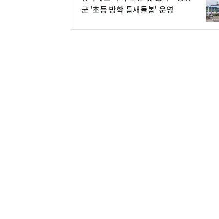
군 '초등 방학 틈새돌봄' 운영