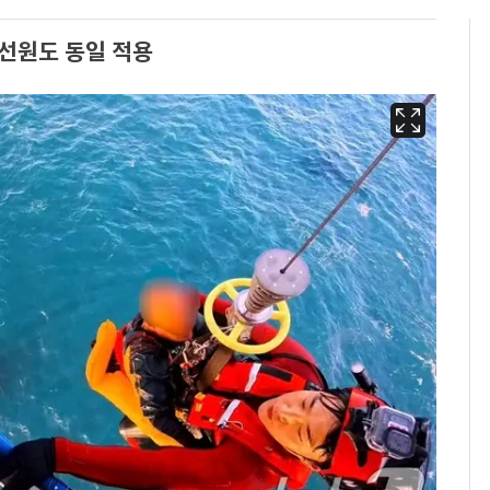
선원도 동일 적용
"캐리비안 베이 여자 탈
6
의실에 남자가 있어
요"…경찰 수사
서장훈, 28억에 산 강남
7