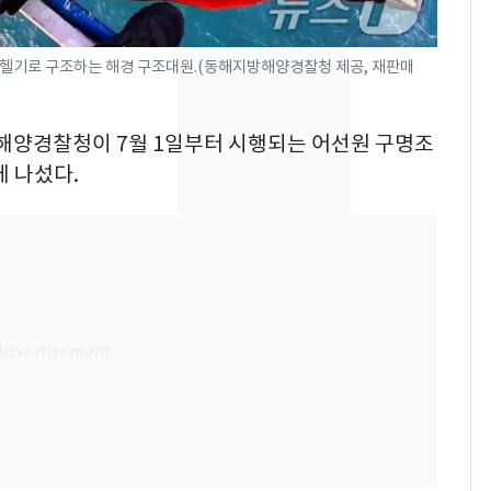
건물 450억 내놨다…세
후 차익 280억 '잭팟'
 헬기로 구조하는 해경 구조대원.(동해지방해양경찰청 제공, 재판매
2600만명 사로잡은 '바
8
나나킥 베이비'…농심
의 깜짝 선물
방해양경찰청이 7월 1일부터 시행되는 어선원 구명조
에 나섰다.
축구협회, 외국인 심판
9
들 10여명 대상 '성 접
대' 의혹…월드컵·올림
픽 예선 등
美 상원 클래리티법 처
10
리 난항…민주당 "윤리
·AML 보완 우선"