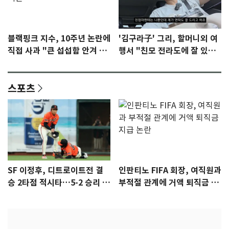
블랙핑크 지수, 10주년 논란에
'김구라子' 그리, 할머니외 여
직접 사과 "큰 섭섭함 안겨 미
행서 "친모 전라도에 잘 있
안"
어"…유튜브서 언급
스포츠
SF 이정후, 디트로이트전 결
인판티노 FIFA 회장, 여직원과
승 2타점 적시타…5-2 승리 견
부적절 관계에 거액 퇴직금 지
인
급 논란