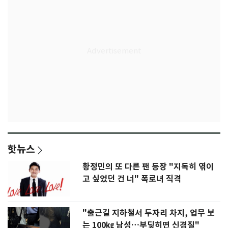
핫뉴스
황정민의 또 다른 팬 등장 "지독히 엮이
고 싶었던 건 너" 폭로녀 직격
"출근길 지하철서 두자리 차지, 업무 보
는 100㎏ 남성…부딪히면 신경질"