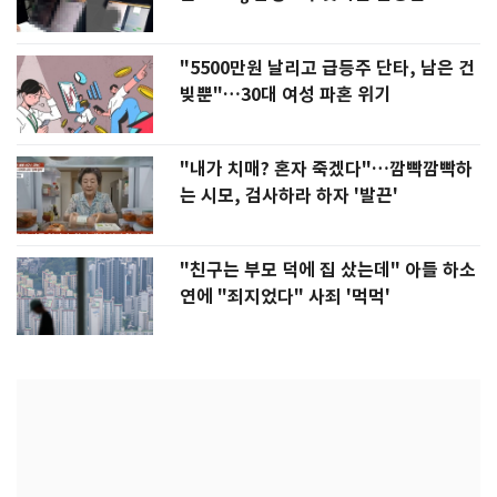
"5500만원 날리고 급등주 단타, 남은 건
빚뿐"…30대 여성 파혼 위기
"내가 치매? 혼자 죽겠다"…깜빡깜빡하
는 시모, 검사하라 하자 '발끈'
"친구는 부모 덕에 집 샀는데" 아들 하소
연에 "죄지었다" 사죄 '먹먹'