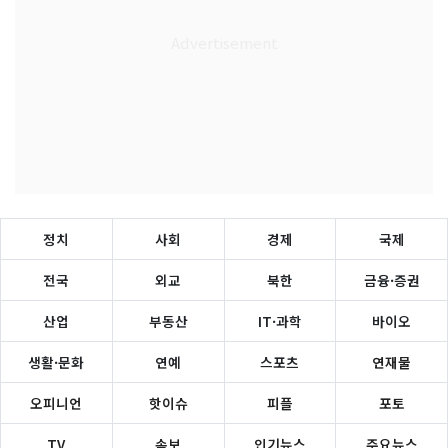
정치
사회
경제
국제
전국
외교
북한
금융·증권
산업
부동산
IT·과학
바이오
생활·문화
연예
스포츠
연재물
오피니언
핫이슈
피플
포토
TV
속보
인기뉴스
주요뉴스