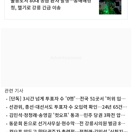
울릉도서 80대 응급 환자 발생…동해해경
청, 헬기로 강릉 긴급 이송
관련 기사
[단독] 3시간 넘게 투표자 수 '0명'…전국 51곳서 '허위 입력'
정황
선관위, 총선·대선서도 투표자 수 오입력 확인…24년 65건
·25년 81건
김민석·정청래·송영길 '컷오프' 통과…민주 당권 3파전 압축
(종합)
동문회 돈으로 선거사무실·현수막…전 강릉시의원 벌금 800
만원
컷오프 앞두고 與당권주자 총력전…정청래·김민석 '신천지