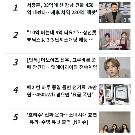
서장훈, 28억에 산 강남 건물 450
1
억 내놨다…세후 차익 280억 '잭팟'
"10억 버는데 9억 써요?"…삼전男
2
♥닉스女 3:3 단체소개팅 예능 화
제
[단독] 더보이즈 선우, 그루비룸 품
3
에 안긴다…앳에어리어와 전속계약
에어컨 하루 종일 틀면 전기료 29만
4
원…450kWh 넘으면 '요금 폭탄'
'효리수' 진짜 온다…소녀시대 효연
5
·유리·수영 유닛 출격 [N이슈]