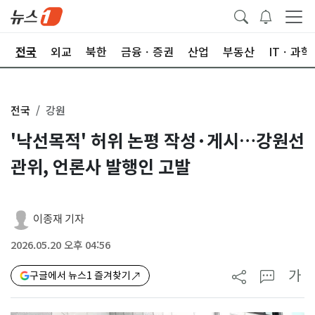
제
전국
외교
북한
금융ㆍ증권
산업
부동산
ITㆍ과학
전국
강원
'낙선목적' 허위 논평 작성·게시…강원선
관위, 언론사 발행인 고발
이종재 기자
2026.05.20 오후 04:56
가
구글에서 뉴스1 즐겨찾기