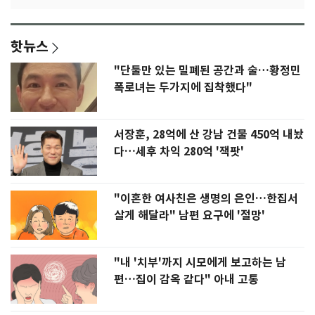
핫뉴스
"단둘만 있는 밀폐된 공간과 술…황정민
폭로녀는 두가지에 집착했다"
서장훈, 28억에 산 강남 건물 450억 내놨
다…세후 차익 280억 '잭팟'
"이혼한 여사친은 생명의 은인…한집서
살게 해달라" 남편 요구에 '절망'
"내 '치부'까지 시모에게 보고하는 남
편…집이 감옥 같다" 아내 고통