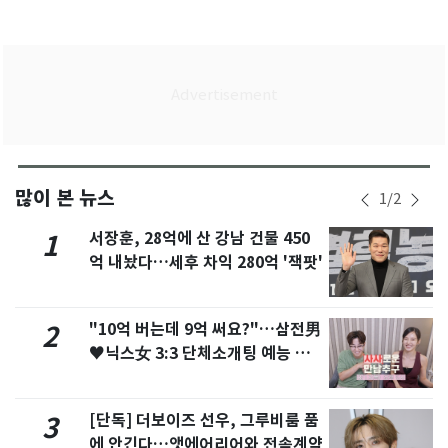
많이 본 뉴스
1
/
2
서장훈, 28억에 산 강남 건물 450
1
억 내놨다…세후 차익 280억 '잭팟'
"10억 버는데 9억 써요?"…삼전男
2
♥닉스女 3:3 단체소개팅 예능 화
제
[단독] 더보이즈 선우, 그루비룸 품
3
에 안긴다…앳에어리어와 전속계약