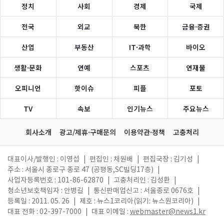
정치
사회
경제
국제
전국
외교
북한
금융·증권
산업
부동산
IT·과학
바이오
생활·문화
연예
스포츠
연재물
오피니언
핫이슈
피플
포토
TV
속보
인기뉴스
주요뉴스
회사소개
광고/제휴·구매문의
이용약관·정책
고충처리
대표이사/발행인 : 이영섭
|
편집인 : 채원배
|
편집국장 : 김기성
|
주소 : 서울시 종로구 종로 47 (공평동,SC빌딩17층)
|
사업자등록번호 : 101-86-62870
|
고충처리인 : 김성환
|
청소년보호책임자 : 안병길
|
통신판매업신고 : 서울종로 0676호
|
등록일 : 2011. 05. 26
|
제호 : 뉴스1코리아(읽기: 뉴스원코리아)
|
대표 전화 : 02-397-7000
|
대표 이메일 :
webmaster@news1.kr