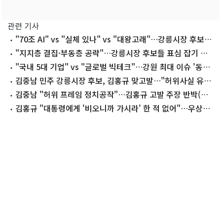
관련 기사
"70조 AI" vs "실체 있나" vs "대왕고래"…강릉시장 후보,
데이터센터 두고 '난타전'
"지지층 결집·부동층 공략"…강릉시장 후보들 표심 잡기 잰
걸음
"국내 5대 기업" vs "글로벌 빅테크"…강원 최대 이슈 '동해
안 AI 전쟁'
김중남 민주 강릉시장 후보, 김홍규 맞고발…"허위사실 유
포"
김중남 "허위 프레임 정치공작"…김홍규 고발 주장 반박(종
합)
김홍규 "대통령에게 '비오니까 가시라' 한 적 없어"…우상호
·김중남 고발