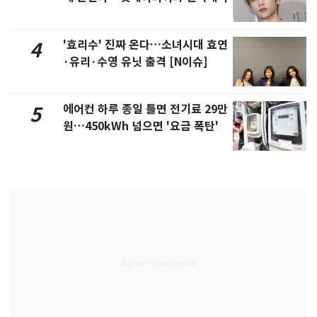
'효리수' 진짜 온다…소녀시대 효연
4
·유리·수영 유닛 출격 [N이슈]
에어컨 하루 종일 틀면 전기료 29만
5
원…450kWh 넘으면 '요금 폭탄'