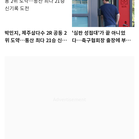
박민지, 제주삼다수 2R 공동 2
'심판 성접대'가 끝 아니었
위 도약…통산 최다 21승 신기
다…축구협회장 출장에 부인
록 도전
3회 동반 '펑펑'