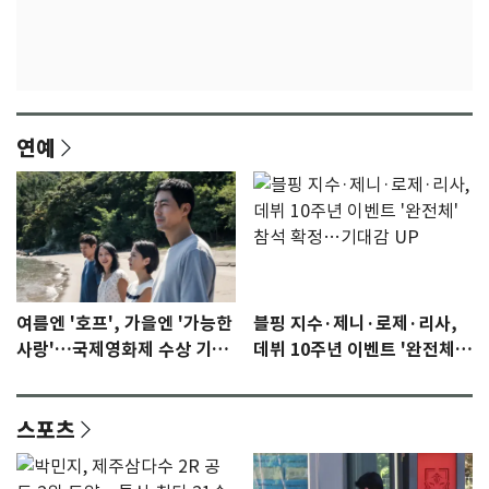
연예
여름엔 '호프', 가을엔 '가능한
블핑 지수·제니·로제·리사,
사랑'…국제영화제 수상 기대
데뷔 10주년 이벤트 '완전체'
감 [N이슈]
참석 확정…기대감 UP
스포츠