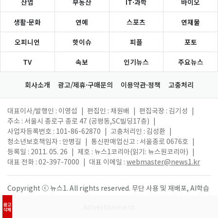
산업
부동산
IT·과학
바이오
생활·문화
연예
스포츠
연재물
오피니언
핫이슈
피플
포토
TV
속보
인기뉴스
주요뉴스
회사소개
광고/제휴·구매문의
이용약관·정책
고충처리
대표이사/발행인 : 이영섭
|
편집인 : 채원배
|
편집국장 : 김기성
|
주소 : 서울시 종로구 종로 47 (공평동,SC빌딩17층)
|
사업자등록번호 : 101-86-62870
|
고충처리인 : 김성환
|
청소년보호책임자 : 안병길
|
통신판매업신고 : 서울종로 0676호
|
등록일 : 2011. 05. 26
|
제호 : 뉴스1코리아(읽기: 뉴스원코리아)
|
대표 전화 : 02-397-7000
|
대표 이메일 :
webmaster@news1.kr
Copyright ⓒ 뉴스1. All rights reserved. 무단 사용 및 재배포, AI학습
활용 금지.
광고
삭제