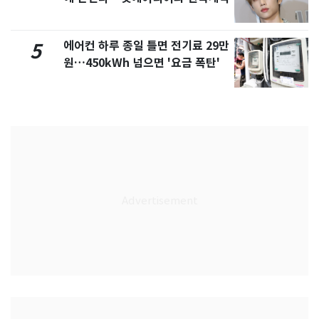
에어컨 하루 종일 틀면 전기료 29만
5
원…450kWh 넘으면 '요금 폭탄'