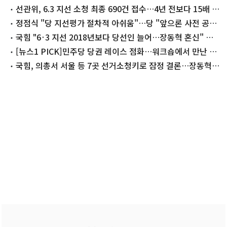
선관위, 6.3 지선 소청 최종 690건 접수…4년 전보다 15배 폭
증(종합)
정점식 "당 지선평가 절차적 아쉬움"…당 "앞으론 사전 공
유"
국힘 "6·3 지선 2018년보다 당선인 늘어…장동혁 혼신" 자
평
[뉴스1 PICK]민주당 당권 레이스 점화…워크숍에서 만난 정
청래·김민석
국힘, 의총서 서울 등 7곳 선거소청키로 잠정 결론…장동혁
사퇴론 '분출'