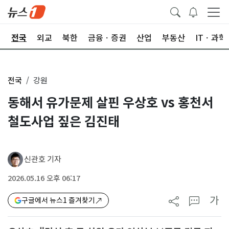
제
전국
외교
북한
금융ㆍ증권
산업
부동산
ITㆍ과학
전국
강원
동해서 유가문제 살핀 우상호 vs 홍천서
철도사업 짚은 김진태
신관호 기자
2026.05.16 오후 06:17
가
구글에서 뉴스1 즐겨찾기