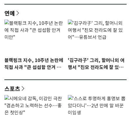
연예
블랙핑크 지수, 10주년 논란에
'김구라子' 그리, 할머니외 여
직접 사과 "큰 섭섭함 안겨 미
행서 "친모 전라도에 잘 있
안"
어"…유튜브서 언급
스포츠