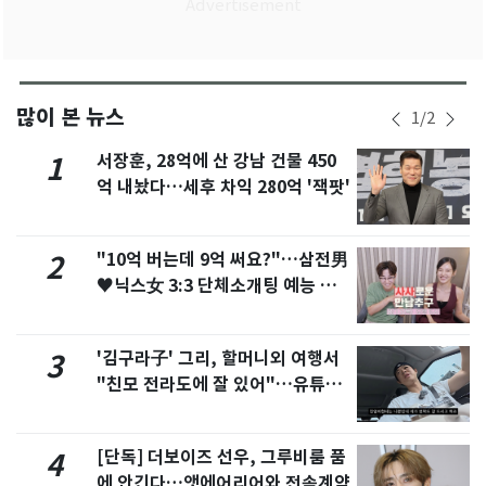
많이 본 뉴스
1
/
2
서장훈, 28억에 산 강남 건물 450
1
억 내놨다…세후 차익 280억 '잭팟'
"10억 버는데 9억 써요?"…삼전男
2
♥닉스女 3:3 단체소개팅 예능 화
제
'김구라子' 그리, 할머니외 여행서
3
"친모 전라도에 잘 있어"…유튜브
서 언급
[단독] 더보이즈 선우, 그루비룸 품
4
에 안긴다…앳에어리어와 전속계약