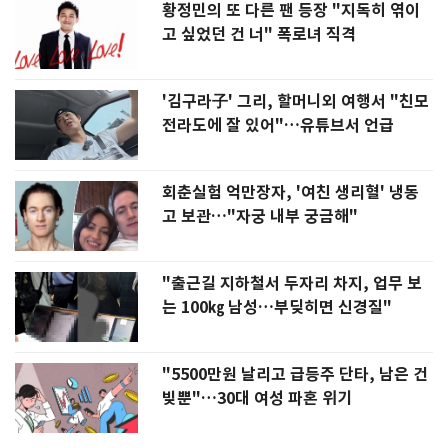
황정민의 또 다른 팬 등장 "지독히 엮이
고 싶었던 건 너" 폭로녀 직격
'김구라子' 그리, 할머니외 여행서 "친모
전라도에 잘 있어"…유튜브서 언급
회춘실험 억만장자, '여친 생리혈' 냉동
고 보관…"자궁 내부 궁금해"
"출근길 지하철서 두자리 차지, 업무 보
는 100㎏ 남성…부딪히면 신경질"
"5500만원 날리고 급등주 단타, 남은 건
빚뿐"…30대 여성 파혼 위기