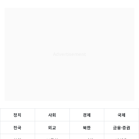
정치
사회
경제
국제
전국
외교
북한
금융·증권