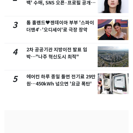
백' 수애, SNS 오픈·프로필 공개
화제
톰 홀랜드♥젠데이아 부부 '스파이
3
더맨4'·'오디세이'로 극장 장악
2차 공공기관 지방이전 발표 임
4
박…"나주 혁신도시 최적"
에어컨 하루 종일 틀면 전기료 29만
5
원…450kWh 넘으면 '요금 폭탄'