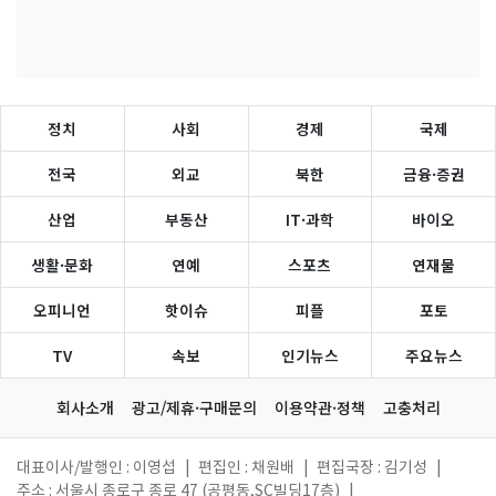
정치
사회
경제
국제
전국
외교
북한
금융·증권
산업
부동산
IT·과학
바이오
생활·문화
연예
스포츠
연재물
오피니언
핫이슈
피플
포토
TV
속보
인기뉴스
주요뉴스
회사소개
광고/제휴·구매문의
이용약관·정책
고충처리
대표이사/발행인 : 이영섭
|
편집인 : 채원배
|
편집국장 : 김기성
|
주소 : 서울시 종로구 종로 47 (공평동,SC빌딩17층)
|