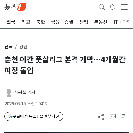
제
전국
외교
북한
금융ㆍ증권
산업
부동산
ITㆍ과학
전국
강원
춘천 야간 풋살리그 본격 개막…4개월간
여정 돌입
한귀섭 기자
2026.05.15 오전 10:08
가
구글에서 뉴스1 즐겨찾기