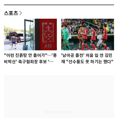
다"
집중"
스포츠
"이런 진흙탕 안 들어가"…'풍
'남아공 졸전' 처음 입 연 김민
비박산' 축구협회장 후보 '실
재 "선수들도 못 하기는 했다"
종'