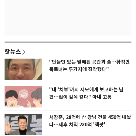
핫뉴스
"단둘만 있는 밀폐된 공간과 술…황정민
폭로녀는 두가지에 집착했다"
"내 '치부'까지 시모에게 보고하는 남
편…집이 감옥 같다" 아내 고통
서장훈, 28억에 산 강남 건물 450억 내놨
다…세후 차익 280억 '잭팟'