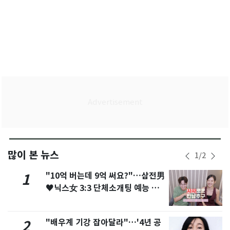
많이 본 뉴스
1
/
2
"10억 버는데 9억 써요?"…삼전男
1
♥닉스女 3:3 단체소개팅 예능 화
제
"배우계 기강 잡아달라"…'4년 공
2