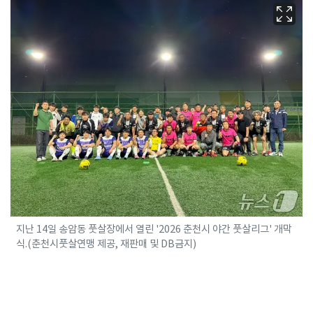
지난 14일 송암동 풋살장에서 열린 '2026 춘천시 야간 풋살리그' 개막
식.(춘천시풋살연맹 제공, 재판매 및 DB금지)