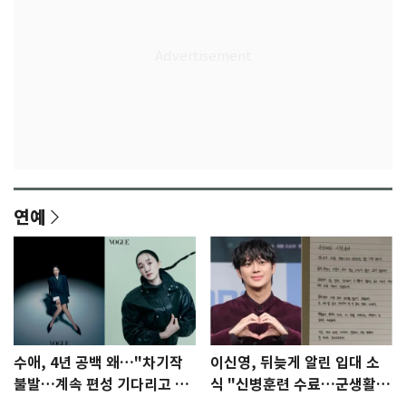
연예
수애, 4년 공백 왜…"차기작
이신영, 뒤늦게 알린 입대 소
불발…계속 편성 기다리고 있
식 "신병훈련 수료…군생활