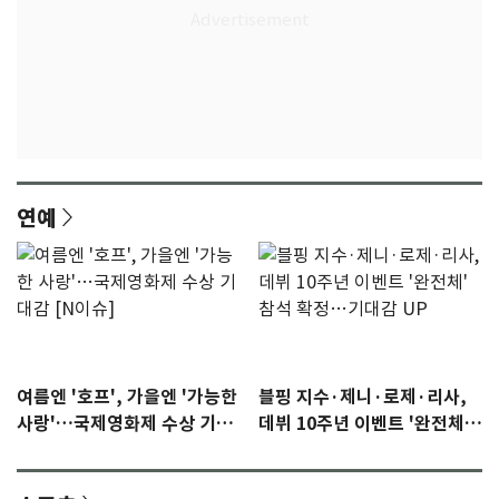
연예
여름엔 '호프', 가을엔 '가능한
블핑 지수·제니·로제·리사,
사랑'…국제영화제 수상 기대
데뷔 10주년 이벤트 '완전체'
감 [N이슈]
참석 확정…기대감 UP