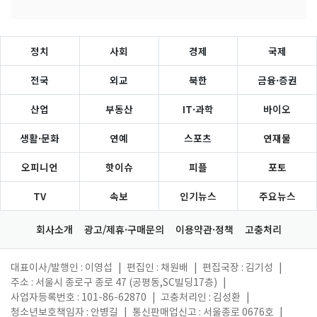
정치
사회
경제
국제
전국
외교
북한
금융·증권
산업
부동산
IT·과학
바이오
생활·문화
연예
스포츠
연재물
오피니언
핫이슈
피플
포토
TV
속보
인기뉴스
주요뉴스
회사소개
광고/제휴·구매문의
이용약관·정책
고충처리
대표이사/발행인 : 이영섭
|
편집인 : 채원배
|
편집국장 : 김기성
|
주소 : 서울시 종로구 종로 47 (공평동,SC빌딩17층)
|
사업자등록번호 : 101-86-62870
|
고충처리인 : 김성환
|
청소년보호책임자 : 안병길
|
통신판매업신고 : 서울종로 0676호
|