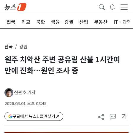
제
전국
외교
북한
금융ㆍ증권
산업
부동산
ITㆍ과학
전국
강원
원주 치악산 주변 공유림 산불 1시간여
만에 진화…원인 조사 중
신관호 기자
2026.05.01 오후 08:45
가
구글에서 뉴스1 즐겨찾기