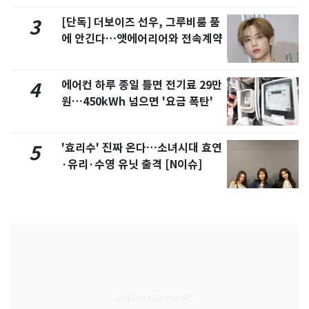
[단독] 더보이즈 선우, 그루비룸 품
3
에 안긴다…앳에어리어와 전속계약
에어컨 하루 종일 틀면 전기료 29만
4
원…450kWh 넘으면 '요금 폭탄'
'효리수' 진짜 온다…소녀시대 효연
5
·유리·수영 유닛 출격 [N이슈]