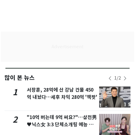
많이 본 뉴스
1
/
2
서장훈, 28억에 산 강남 건물 450
1
억 내놨다…세후 차익 280억 '잭팟'
"10억 버는데 9억 써요?"…삼전男
2
♥닉스女 3:3 단체소개팅 예능 화
제