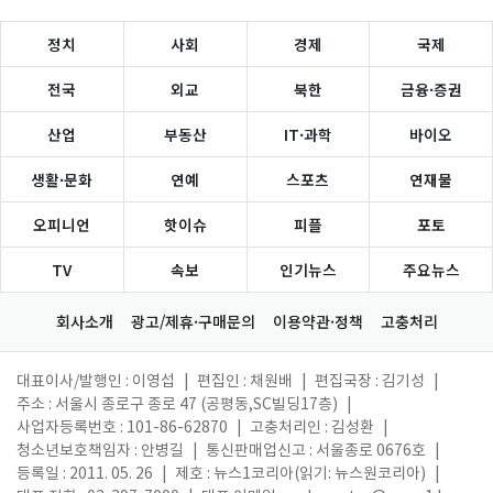
정치
사회
경제
국제
전국
외교
북한
금융·증권
산업
부동산
IT·과학
바이오
생활·문화
연예
스포츠
연재물
오피니언
핫이슈
피플
포토
TV
속보
인기뉴스
주요뉴스
회사소개
광고/제휴·구매문의
이용약관·정책
고충처리
대표이사/발행인 : 이영섭
|
편집인 : 채원배
|
편집국장 : 김기성
|
주소 : 서울시 종로구 종로 47 (공평동,SC빌딩17층)
|
사업자등록번호 : 101-86-62870
|
고충처리인 : 김성환
|
청소년보호책임자 : 안병길
|
통신판매업신고 : 서울종로 0676호
|
등록일 : 2011. 05. 26
|
제호 : 뉴스1코리아(읽기: 뉴스원코리아)
|