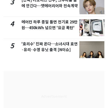
[단독] 더보이즈 선우, 그루비룸 품
3
에 안긴다…앳에어리어와 전속계약
에어컨 하루 종일 틀면 전기료 29만
4
원…450kWh 넘으면 '요금 폭탄'
'효리수' 진짜 온다…소녀시대 효연
5
·유리·수영 유닛 출격 [N이슈]