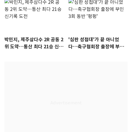
박민지, 제주삼다수 2R 공동 2
'심판 성접대'가 끝 아니었
위 도약…통산 최다 21승 신기
다…축구협회장 출장에 부인
록 도전
3회 동반 '펑펑'