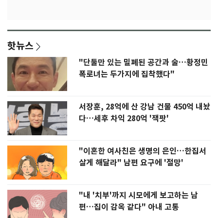
핫뉴스
"단둘만 있는 밀폐된 공간과 술…황정민
폭로녀는 두가지에 집착했다"
서장훈, 28억에 산 강남 건물 450억 내놨
다…세후 차익 280억 '잭팟'
"이혼한 여사친은 생명의 은인…한집서
살게 해달라" 남편 요구에 '절망'
"내 '치부'까지 시모에게 보고하는 남
편…집이 감옥 같다" 아내 고통