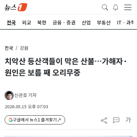
제
전국
외교
북한
금융ㆍ증권
산업
부동산
ITㆍ과학
전국
강원
치악산 등산객들이 막은 산불…가해자·
원인은 보름 째 오리무중
신관호 기자
2026.05.15 오후 07:03
가
구글에서 뉴스1 즐겨찾기