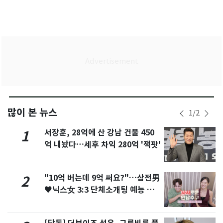
많이 본 뉴스
1
/
2
서장훈, 28억에 산 강남 건물 450
1
억 내놨다…세후 차익 280억 '잭팟'
"10억 버는데 9억 써요?"…삼전男
2
♥닉스女 3:3 단체소개팅 예능 화
제