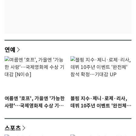
연예
여름엔 '호프', 가을엔 '가능한
블핑 지수·제니·로제·리사,
사랑'…국제영화제 수상 기대
데뷔 10주년 이벤트 '완전체'
감 [N이슈]
참석 확정…기대감 UP
스포츠