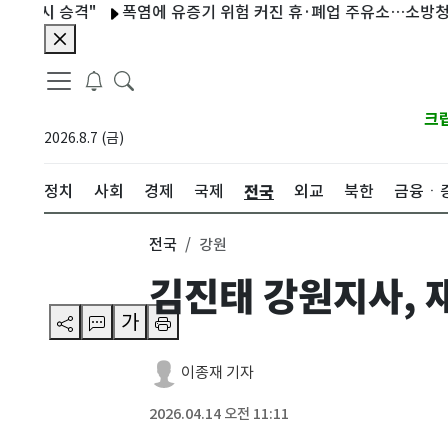
 승격"
폭염에 유증기 위험 커진 휴·폐업 주유소…소방청, 697
크
2026.8.7 (금)
전국
정치
사회
경제
국제
외교
북한
금융ㆍ
전국
강원
김진태 강원지사, 
가
이종재 기자
2026.04.14 오전 11:11