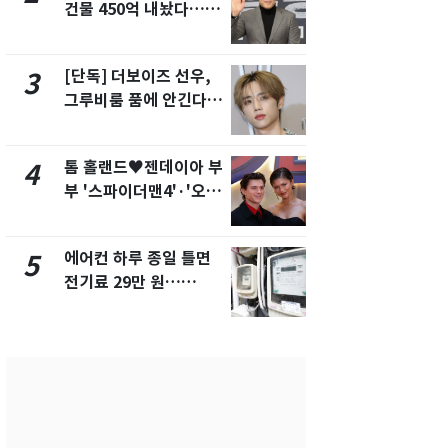
건물 450억 내놨다…세
의실에 남자
후 차익 280억 '잭팟'
요"…경찰 
[단독] 더보이즈 선우,
전남광주 화
3
8
그루비룸 품에 안긴다…
교통사고로 
앳에어리어와 전속계약
지…6명 부
톰 홀랜드♥젠데이아 부
축구협회, 
4
9
부 '스파이더맨4'·'오디
들 10여명 대
세이'로 극장 장악
대' 의혹…
픽 예선 등
에어컨 하루 종일 틀면
美 상원 클
5
10
전기료 29만 원…
리 난항…민
450kWh 넘으면 '요금
·AML 보완
폭탄'