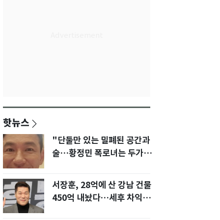
핫뉴스
"단둘만 있는 밀폐된 공간과
술…황정민 폭로녀는 두가지
에 집착했다"
서장훈, 28억에 산 강남 건물
450억 내놨다…세후 차익
280억 '잭팟'