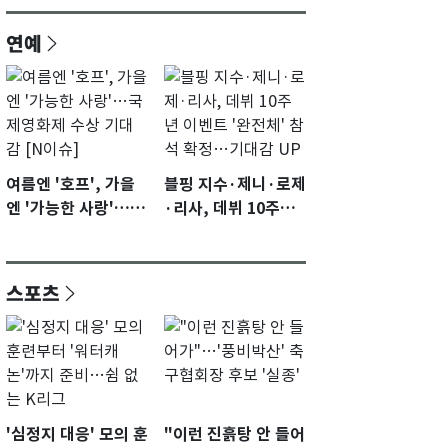
연예
여름엔 '호프', 가을
블핑 지수·제니·로제
엔 '가능한 사랑'…국
·리사, 데뷔 10주년
제영화제 수상 기대
이벤트 '완전체' 참석
감 [N이슈]
확정…기대감 UP
스포츠
'심정지 대응' 모의 훈
"이런 진흙탕 안 들어