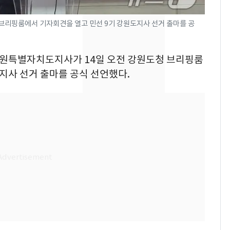
의실에 남자가 있어
요"…경찰 수사
브리핑룸에서 기자회견을 열고 민선 9기 강원도지사 선거 출마를 공
전남광주 화정역 인근서
8
교통사고로 40대 심정
 강원특별자치도지사가 14일 오전 강원도청 브리핑룸
지…6명 부상
지사 선거 출마를 공식 선언했다.
축구협회, 외국인 심판
9
들 10여명 대상 '성 접
대' 의혹…월드컵·올림
픽 예선 등
美 상원 클래리티법 처
10
리 난항…민주당 "윤리
·AML 보완 우선"