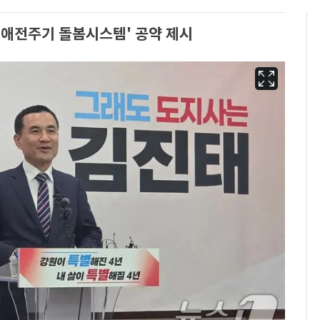
'생애전주기 돌봄시스템' 공약 제시
13호 태풍 '돌핀' 日오
6
키나와·가고시마현 접
근…26만명 대피령
"캐리비안 베이 여자 탈
7