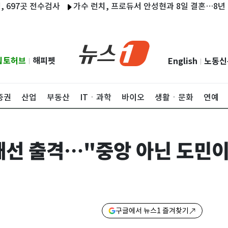
곳 전수검사
가수 런치, 프로듀서 안성현과 8일 결혼…8년 열애 결
립토허브
해피펫
English
노동신
|
|
증권
산업
부동산
ITㆍ과학
바이오
생활ㆍ문화
연예
재선 출격…"중앙 아닌 도민이
구글에서 뉴스1 즐겨찾기