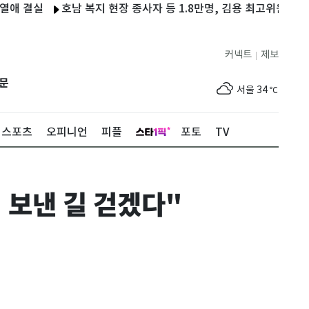
실
호남 복지 현장 종사자 등 1.8만명, 김용 최고위원 후보 지지선
커넥트
제보
|
제주
30
℃
문
서울
34
℃
부산
31
℃
스포츠
오피니언
피플
포토
TV
대구
34
℃
인천
34
℃
 보낸 길 걷겠다"
광주
35
℃
대전
35
℃
울산
31
℃
강릉
29
℃
제주
30
℃