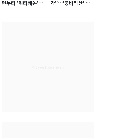
련부터 '워터캐논'까
가"…'풍비박산' 축
지 준비…쉼 없는 K
구협회장 후보 '실종'
리그