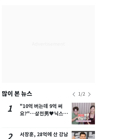
서울
34
℃
부산
31
℃
대구
34
℃
인천
34
℃
광주
35
℃
대전
35
℃
울산
31
℃
강릉
29
℃
많이 본 뉴스
1
/
2
제주
30
℃
"10억 버는데 9억 써
13호 태풍 '
1
6
요?"…삼전男♥닉스女
키나와·가고
3:3 단체소개팅 예능 화
근…26만명
제
서장훈, 28억에 산 강남
"캐리비안 
2
7