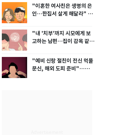
"이혼한 여사친은 생명의 은
인…한집서 살게 해달라" 남
편 요구에 '절망'
"내 '치부'까지 시모에게 보
고하는 남편…집이 감옥 같
다" 아내 고통
"예비 신랑 절친이 전신 먹물
문신, 해외 도피 준비"…예비
신부 '혼란'