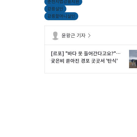
춘천지법강릉지원
강릉살인
강릉할머니살인
윤왕근 기자
[르포] "바다 못 들어간다고요?"…
궂은비 쏟아진 경포 곳곳서 '탄식'