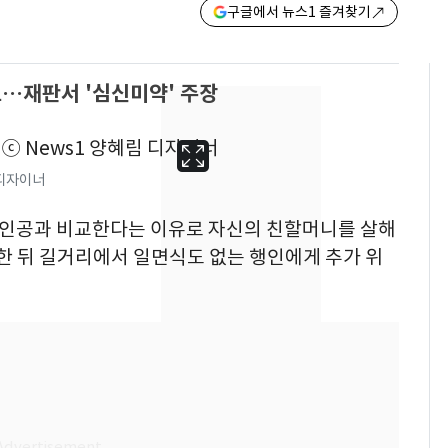
구글에서 뉴스1 즐겨찾기
…재판서 '심신미약' 주장
 디자이너
 주인공과 비교한다는 이유로 자신의 친할머니를 살해
주한 뒤 길거리에서 일면식도 없는 행인에게 추가 위
13호 태풍 '돌핀' 日오
6
키나와·가고시마현 접
근…26만명 대피령