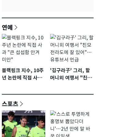
연예
블랙핑크 지수, 10주
'김구라子' 그리, 할
년 논란에 직접 사과
머니외 여행서 "친모
"큰 섭섭함 안겨 미
전라도에 잘 있어"…
안"
유튜브서 언급
스포츠