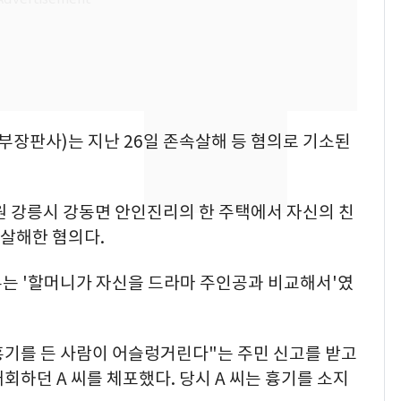
낮 최고 37도 폭염 계
7
속…전국 곳곳 비 [오늘
날씨]
[단독] 경찰, '김부장'
8
제작사 회장 수사…자본
부장판사)는 지난 26일 존속살해 등 혐의로 기소된
시장법 위반 의혹
[단독]중수청 가는 검찰
9
 강원 강릉시 강동면 안인진리의 한 주택에서 자신의 친
수사관 경력 합산 추
진…법무사·집행관 '혜
 살해한 혐의다.
택' 유지
전남광주 화정역 인근서
10
유는 '할머니가 자신을 드라마 주인공과 비교해서'였
교통사고로 40대 심정
지…6명 부상
"흉기를 든 사람이 어슬렁거린다"는 주민 신고를 받고
회하던 A 씨를 체포했다. 당시 A 씨는 흉기를 소지