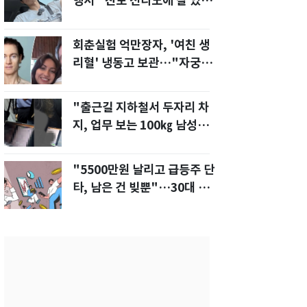
행서 "친모 전라도에 잘 있
어"…유튜브서 언급
회춘실험 억만장자, '여친 생
리혈' 냉동고 보관…"자궁 내
부 궁금해"
"출근길 지하철서 두자리 차
지, 업무 보는 100㎏ 남성…
부딪히면 신경질"
"5500만원 날리고 급등주 단
타, 남은 건 빚뿐"…30대 여
성 파혼 위기