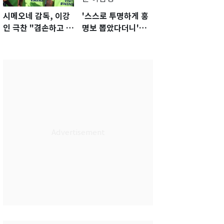
시메오네 감독, 이강
'스스로 투명하게 홍
인 극찬 "겸손하고 노
명보 뽑았다더니'…2
력하는 선수…좋은
년 만에 말 바꾼 이임
첫인상"
생