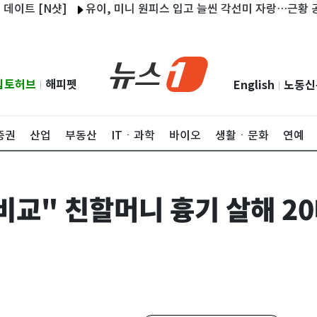
 [N샷]
유이, 미니 원피스 입고 늘씬 각선미 자랑…근황 공개 [N
립토허브
해피펫
English
노동신
|
|
증권
산업
부동산
ITㆍ과학
바이오
생활ㆍ문화
연예
비교" 친할머니 흉기 살해 2