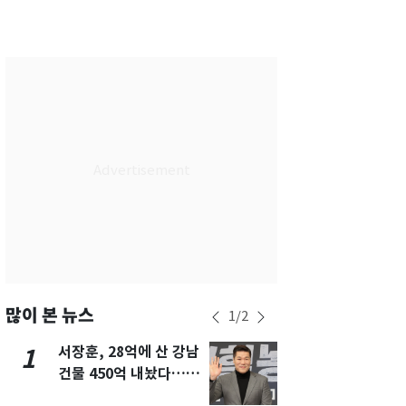
서울
27
℃
부산
29
℃
대구
29
℃
인천
29
℃
광주
28
℃
대전
28
℃
울산
28
℃
강릉
21
℃
제주
29
℃
많이 본 뉴스
1
/
2
서장훈, 28억에 산 강남
13호 태풍 '
1
6
건물 450억 내놨다…세
키나와·가고
후 차익 280억 '잭팟'
근…26만명