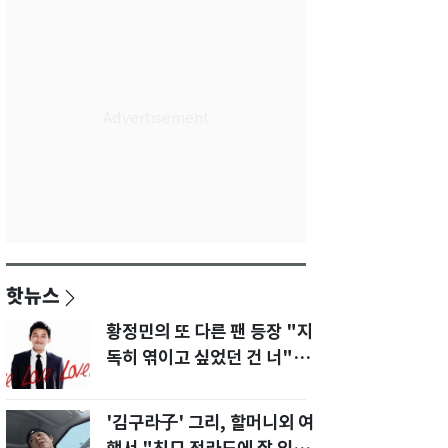
핫뉴스
황정민의 또 다른 팬 등장 "지
독히 엮이고 싶었던 건 너" 폭
로녀 직격
'김구라子' 그리, 할머니외 여