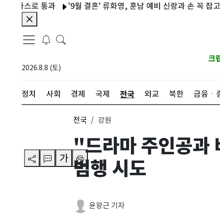
까스로 통과
'9월 결혼' 류화영, 훈남 예비 신랑과 손 꼭 잡고 데이트
크
2026.8.8 (토)
전국
정치
사회
경제
국제
외교
북한
금융ㆍ
전국
강원
"드라마 주인공과 
가
범행 시도
윤왕근 기자