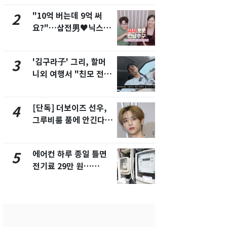
"10억 버는데 9억 써
낮 최고 37
2
7
요?"…삼전男♥닉스女
속…전국 곳곳
3:3 단체소개팅 예능 화
날씨]
제
'김구라子' 그리, 할머
[단독] 경찰,
3
8
니외 여행서 "친모 전라
제작사 회장
도에 잘 있어"…유튜브
시장법 위반
서 언급
[단독] 더보이즈 선우,
[단독]중수
4
9
그루비룸 품에 안긴다…
수사관 경력
앳에어리어와 전속계약
진…법무사·
택' 유지
에어컨 하루 종일 틀면
전남광주 화
5
10
전기료 29만 원…
교통사고로 
450kWh 넘으면 '요금
지…6명 부
폭탄'