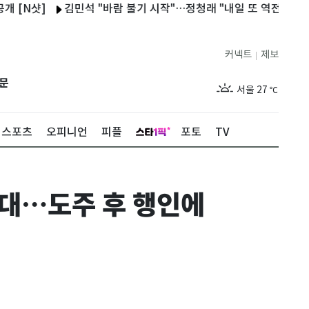
샷]
김민석 "바람 불기 시작"…정청래 "내일 또 역전할 것"
'
커넥트
제보
|
제주
29
℃
문
서울
27
℃
부산
29
℃
스포츠
오피니언
피플
포토
TV
대구
29
℃
인천
29
℃
0대…도주 후 행인에
광주
28
℃
대전
28
℃
울산
28
℃
강릉
21
℃
제주
29
℃