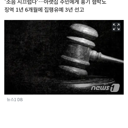
'소음 시끄럽다'…아랫집 주민에게 흉기 협박도
징역 1년 6개월에 집행유예 3년 선고
뉴스1 DB