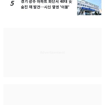
경기 광주 아파트 화단서 40대 女
5
숨진 채 발견…시신 옆엔 '이불'