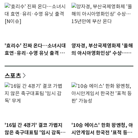
'효리수' 진짜 온다…소녀시대
양자경, 부산국제영화제 '올해
효연·유리·수영 유닛 출격 [N
의 아시아영화인상' 수상…15
이슈]
년만에 부산 온다
스포츠
'16일 간 4경기' 결코 가볍지
'10승 에이스' 한화 왕옌청, 아
않은 축구대표팀 '임시 감독'
시안게임서 한국전 '표적 등