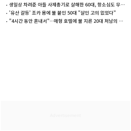
상고
생일상 차려준 아들 사제총기로 살해한 60대, 항소심도 무기
징역
'유산 갈등' 조카 몸에 불 붙인 50대 "살인 고의 없었다"
"4시간 동안 혼내서"…매형 호텔에 불 지른 20대 처남의 최
후