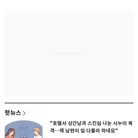
무게
판' 가능성
핫뉴스
"호텔서 상간남과 스킨십 나눈 시누이 목
격…제 남편이 입 다물라 하네요"