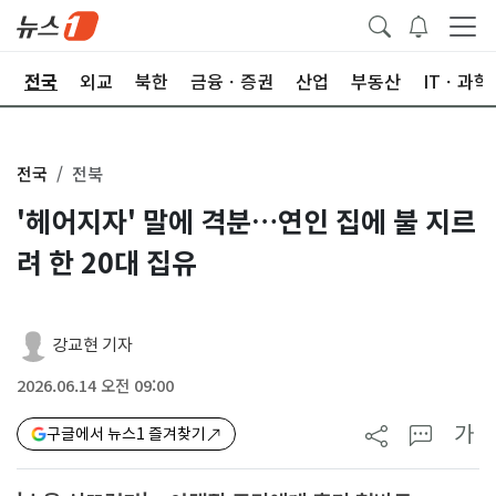
제
전국
외교
북한
금융ㆍ증권
산업
부동산
ITㆍ과학
전국
전북
'헤어지자' 말에 격분…연인 집에 불 지르
려 한 20대 집유
강교현 기자
2026.06.14 오전 09:00
가
구글에서 뉴스1 즐겨찾기