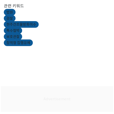
관련 키워드
법원
검찰
현주건조물방화미수
특수협박
보호관찰
징역형 집행유예