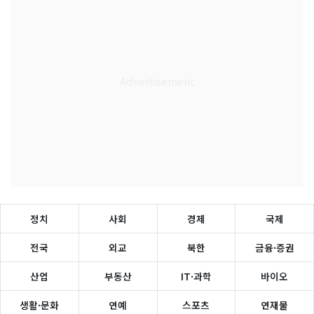
정치
사회
경제
국제
전국
외교
북한
금융·증권
산업
부동산
IT·과학
바이오
생활·문화
연예
스포츠
연재물