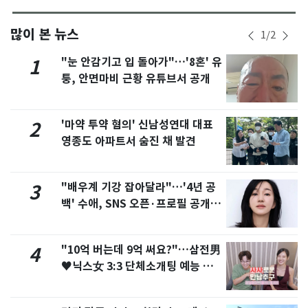
많이 본 뉴스
1
/
2
"눈 안감기고 입 돌아가"…'8혼' 유
1
퉁, 안면마비 근황 유튜브서 공개
'마약 투약 혐의' 신남성연대 대표
2
영종도 아파트서 숨진 채 발견
"배우계 기강 잡아달라"…'4년 공
3
백' 수애, SNS 오픈·프로필 공개
화제
"10억 버는데 9억 써요?"…삼전男
4
♥닉스女 3:3 단체소개팅 예능 화
제