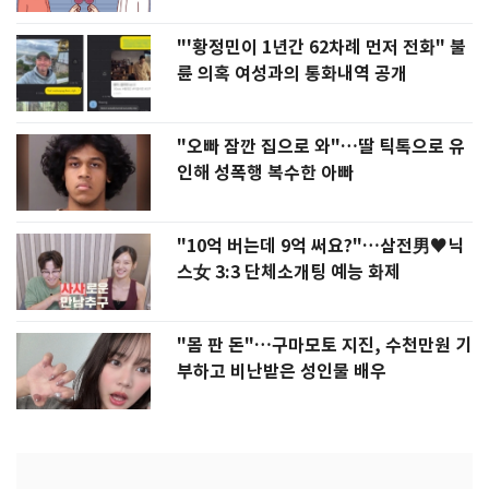
"'황정민이 1년간 62차례 먼저 전화" 불
륜 의혹 여성과의 통화내역 공개
"오빠 잠깐 집으로 와"…딸 틱톡으로 유
인해 성폭행 복수한 아빠
"10억 버는데 9억 써요?"…삼전男♥닉
스女 3:3 단체소개팅 예능 화제
"몸 판 돈"…구마모토 지진, 수천만원 기
부하고 비난받은 성인물 배우