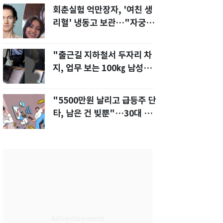
회춘실험 억만장자, '여친 생
리혈' 냉동고 보관…"자궁 내
부 궁금해"
"출근길 지하철서 두자리 차
지, 업무 보는 100㎏ 남성…
부딪히면 신경질"
"5500만원 날리고 급등주 단
타, 남은 건 빚뿐"…30대 여
성 파혼 위기