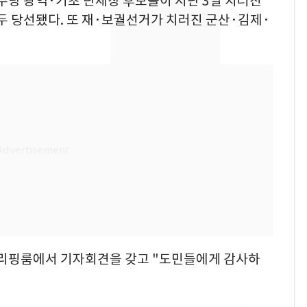
민주당 광역·기초 단체장 후보들이 지난 3일 치러진
속…전국 곳곳 비 [오늘
두 당선됐다. 또 재·보궐선거가 치러진 군산·김제·
날씨]
[단독] 경찰, '김부장'
8
제작사 회장 수사…자본
시장법 위반 의혹
[단독]중수청 가는 검찰
9
수사관 경력 합산 추
진…법무사·집행관 '혜
택' 유지
'심판 성접대'가 끝 아니
10
었다…축구협회장 출장
에 부인 3회 동반 '펑펑'
브리핑룸에서 기자회견을 갖고 "도민들에게 감사하