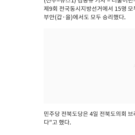
(전주=뉴스1) 김동규 기자 = 더불어
제9회 전국동시지방선거에서 15명 모
부안(갑·을)에서도 모두 승리했다.
민주당 전북도당은 4일 전북도의회 
다"고 했다.