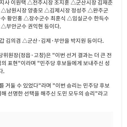
지사 이원택 △전주시장 조지훈 △군산시장 김재준
 △남원시장 양충모 △김제시장 정성주 △완주군
군수 황인홍 △장수군수 최훈식 △임실군수 한득수
 △부안군수 권익현 등이다.
갑 김의겸 △군산·김제·부안을 박지원 등이다.
원장(정읍·고창)은 "이번 선거 결과는 더 큰 전
심의 표현"이라며 "민주당 후보들에게 보내주신 성
다.
를 거둘 수 있었다"라며 "이번 승리는 민주당 후보
위해 선명한 선택을 해주신 도민 모두의 승리"라고