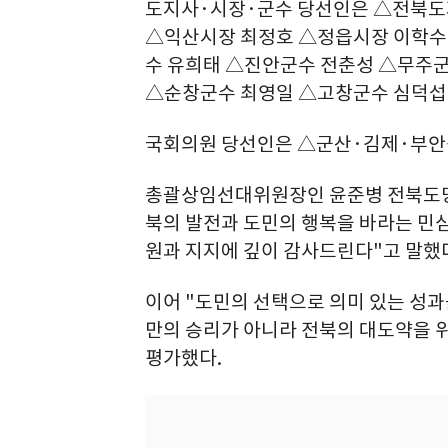
도지사·시장·군수 당선인은 △전북도
△익산시장 최정호 △정읍시장 이학수
수 유희태 △진안군수 전춘성 △무주
△순창군수 최영일 △고창군수 심덕섭
국회의원 당선인은 △군산·김제·부안
총괄상임선대위원장인 윤준병 전북도당위
북의 발전과 도민의 행복을 바라는 민
원과 지지에 깊이 감사드린다"고 말했
이어 "도민의 선택으로 의미 있는 성과
만의 승리가 아니라 전북의 대도약을 
평가했다.