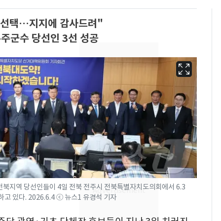
한 선택…지지에 감사드려"
주군수 당선인 3선 성공
13호 태풍 '돌핀' 日오
6
키나와·가고시마현 접
북지역 당선인들이 4일 전북 전주시 전북특별자치도의회에서 6.3
근…26만명 대피령
있다. 2026.6.4 ⓒ 뉴스1 유경석 기자
낮 최고 37도 폭염 계
7