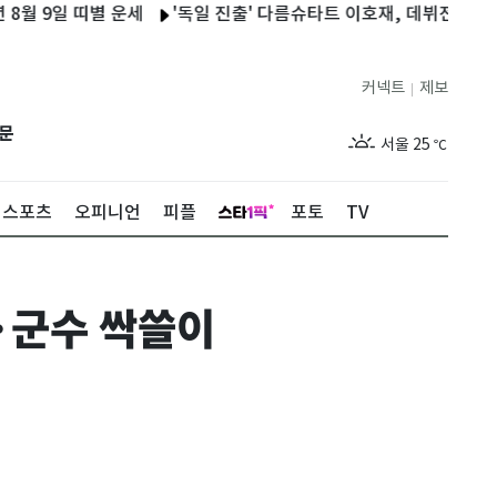
9일 띠별 운세
'독일 진출' 다름슈타트 이호재, 데뷔전 골 맛…2-2
커넥트
제보
|
제주
29
℃
문
서울
25
℃
부산
27
℃
스포츠
오피니언
피플
포토
TV
대구
27
℃
인천
27
℃
·군수 싹쓸이
광주
28
℃
대전
28
℃
울산
26
℃
강릉
21
℃
제주
29
℃