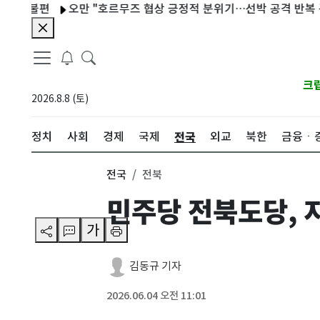
불편
오만 "호르무즈 협상 긍정적 분위기…선박 공격 반복 규탄"
크
2026.8.8 (토)
전국
정치
사회
경제
국제
외교
북한
금융ㆍ
전국
전북
민주당 전북도당, 
가
김동규 기자
2026.06.04 오전 11:01