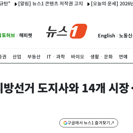
[알림] 뉴스1 콘텐츠 저작권 고지
[오늘의 운세] 2026년 8월 
립토허브
해피펫
English
노동신
|
|
증권
산업
부동산
ITㆍ과학
바이오
생활ㆍ문화
연예
지방선거 도지사와 14개 시장
구글에서 뉴스1 즐겨찾기