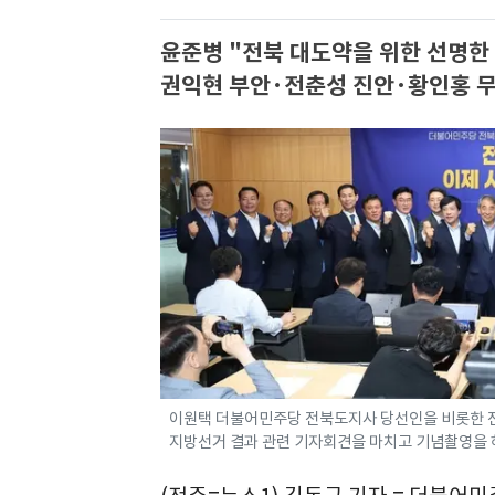
윤준병 "전북 대도약을 위한 선명
권익현 부안·전춘성 진안·황인홍 무
이원택 더불어민주당 전북도지사 당선인을 비롯한 전
지방선거 결과 관련 기자회견을 마치고 기념촬영을 하고 