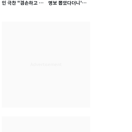
인 극찬 "겸손하고 노
명보 뽑았다더니'…2
력하는 선수…좋은
년 만에 말 바꾼 이임
첫인상"
생