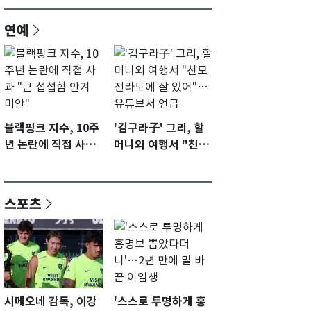
연예
블랙핑크 지수, 10주
'김구라子' 그리, 할
년 논란에 직접 사과
머니외 여행서 "친모
"큰 섭섭함 안겨 미
전라도에 잘 있어"…
안"
유튜브서 언급
스포츠
시메오네 감독, 이강
'스스로 투명하게 홍