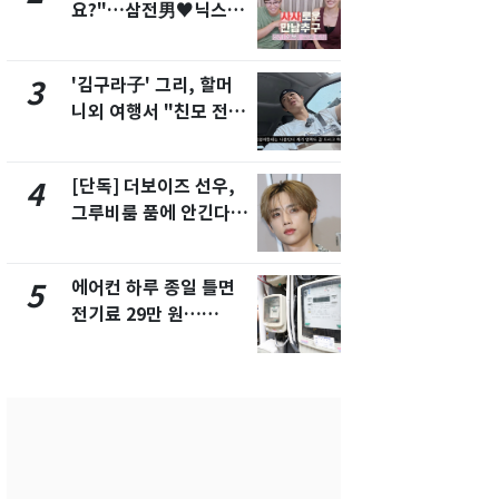
요?"…삼전男♥닉스女
속…전국 곳곳
3:3 단체소개팅 예능 화
날씨]
제
'김구라子' 그리, 할머
[단독] 경찰,
3
8
니외 여행서 "친모 전라
제작사 회장
도에 잘 있어"…유튜브
시장법 위반
서 언급
[단독] 더보이즈 선우,
[단독]중수
4
9
그루비룸 품에 안긴다…
수사관 경력
앳에어리어와 전속계약
진…법무사·
택' 유지
에어컨 하루 종일 틀면
'심판 성접대
5
10
전기료 29만 원…
었다…축구
450kWh 넘으면 '요금
에 부인 3회 
폭탄'