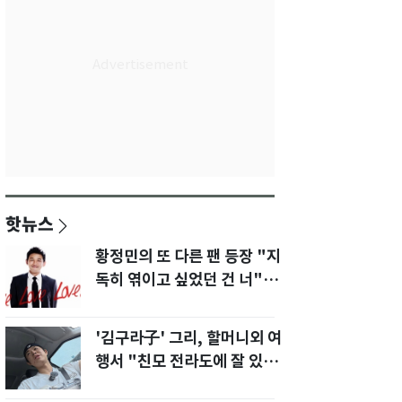
핫뉴스
황정민의 또 다른 팬 등장 "지
독히 엮이고 싶었던 건 너" 폭
로녀 직격
'김구라子' 그리, 할머니외 여
행서 "친모 전라도에 잘 있
어"…유튜브서 언급