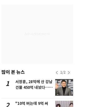
서울
25
℃
부산
27
℃
대구
27
℃
인천
27
℃
광주
28
℃
대전
28
℃
울산
26
℃
강릉
21
℃
많이 본 뉴스
1
/
2
제주
29
℃
서장훈, 28억에 산 강남
13호 태풍 '
1
6
건물 450억 내놨다…세
키나와·가고
후 차익 280억 '잭팟'
근…26만명
"10억 버는데 9억 써
낮 최고 37
2
7