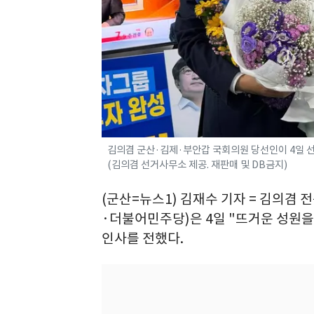
김의겸 군산·김제·부안갑 국회의원 당선인이 4일 선
(김의겸 선거사무소 제공. 재판매 및 DB금지)
(군산=뉴스1) 김재수 기자 = 김의겸
·더불어민주당)은 4일 "뜨거운 성원을
인사를 전했다.