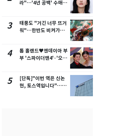
라"…'4년 공백' 수애,
의실에 남자
SNS 오픈·프로필 공개
요"…경찰 
화제
태풍도 "거긴 너무 뜨거
에어컨 하루
3
8
워"…한반도 비켜가는
전기료 29만
'돌핀'과 '찬홈'
450kWh 
폭탄'
톰 홀랜드♥젠데이아 부
2600만명 
4
9
부 '스파이더맨4'·'오디
나나킥 베이
세이'로 극장 장악
의 깜짝 선물
[단독]"이번 역은 신논
축구협회, 
5
10
현, 토스역입니다"…서
들 10여명 대
울 지하철에 토스 이름
대' 의혹…
새겼다
픽 예선 등