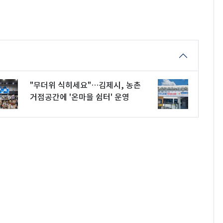
"무더위 식히세요"…김제시, 농촌
거점공간에 '온마을 쉼터' 운영