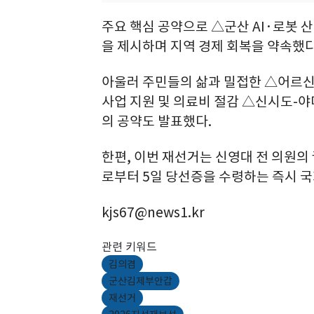
주요 핵심 공약으로 △군산 AI·로봇 
을 제시하며 지역 경제 회복을 약속했다
아울러 주민들의 삶과 밀접한 △어르신
사업 지원 및 의료비 절감 △신시도-야
의 공약도 발표했다.
한편, 이번 재선거는 신영대 전 의원
로부터 5일 당선증을 수령하는 즉시 
kjs67@news1.kr
관련 키워드
김의겸
군산김제부안갑
재선거