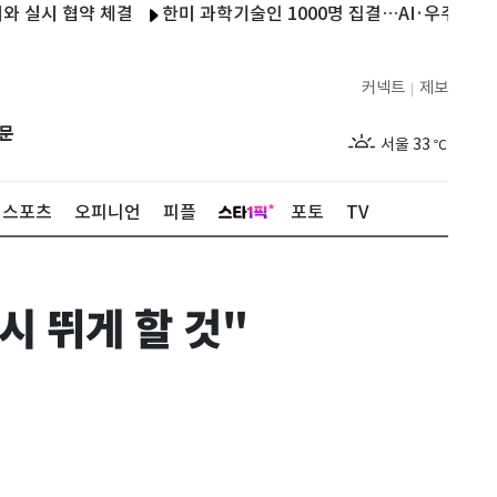
 협약 체결
한미 과학기술인 1000명 집결…AI·우주 공동연구 논
커넥트
제보
|
제주
29
℃
문
서울
33
℃
부산
32
℃
스포츠
오피니언
피플
포토
TV
대구
33
℃
인천
35
℃
시 뛰게 할 것"
광주
34
℃
대전
32
℃
울산
30
℃
강릉
30
℃
제주
29
℃