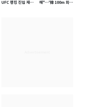
UFC 랭킹 진입 재도
해"…'韓 100m 희
전…9월 핏불과 대결
망' 조엘진을 달리게
하는 힘