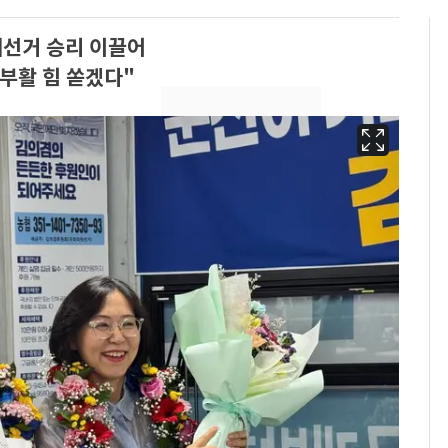
재선거 승리 이끌어
 부활 힘 쏟겠다"
2차 공공기관 지방이전
6
발표 임박…"나주 혁신
도시 최적"
"캐리비안 베이 여자 탈
7