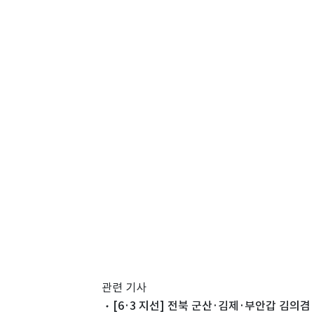
관련 기사
[6·3 지선] 전북 군산·김제·부안갑 김의