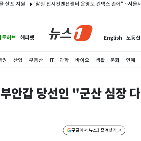
 지원
"잠실 전시컨벤션센터 운영도 킨텍스 손에"…서울시와 실시
립토허브
해피펫
English
노동신
|
|
증권
산업
부동산
ITㆍ과학
바이오
생활ㆍ문화
연예
부안갑 당선인 "군산 심장 다
구글에서 뉴스1 즐겨찾기