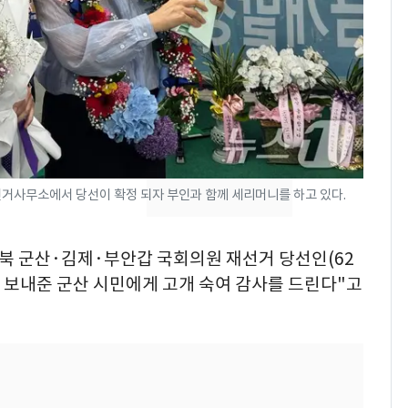
의실에 남자가 있어
요"…경찰 수사
에어컨 하루 종일 틀면
8
전기료 29만 원…
450kWh 넘으면 '요금
폭탄'
2600만명 사로잡은 '바
9
나나킥 베이비'…농심
거사무소에서 당선이 확정 되자 부인과 함께 세리머니를 하고 있다.
의 깜짝 선물
축구협회, 외국인 심판
10
 전북 군산·김제·부안갑 국회의원 재선거 당선인(62
들 10여명 대상 '성 접
대' 의혹…월드컵·올림
 보내준 군산 시민에게 고개 숙여 감사를 드린다"고
픽 예선 등