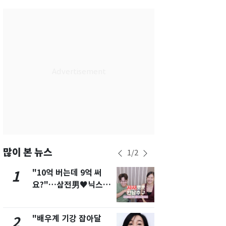
서울
33
℃
부산
32
℃
대구
33
℃
인천
35
℃
광주
34
℃
대전
32
℃
울산
30
℃
강릉
30
℃
많이 본 뉴스
1
/
2
제주
29
℃
"10억 버는데 9억 써
2차 공공기
1
6
요?"…삼전男♥닉스女
발표 임박…
3:3 단체소개팅 예능 화
도시 최적"
제
"배우계 기강 잡아달
"캐리비안 
2
7