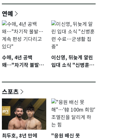
연예
수애, 4년 공백
이신영, 뒤늦게 알린
왜…"차기작 불발…
입대 소식 "신병훈련
계속 편성 기다리고
수료…군생활 집중"
있다"
스포츠
최두호, 8년 만에
"응원 배신 못