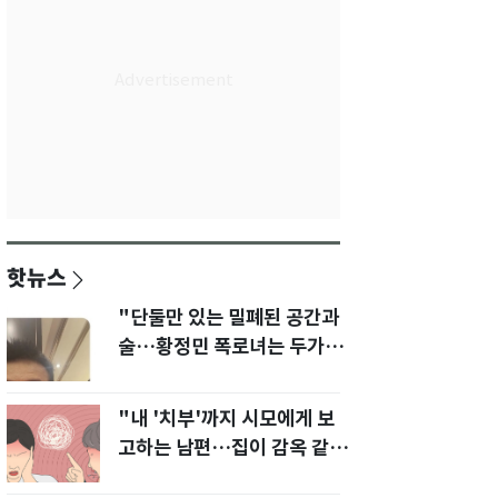
핫뉴스
"단둘만 있는 밀폐된 공간과
술…황정민 폭로녀는 두가지
에 집착했다"
"내 '치부'까지 시모에게 보
고하는 남편…집이 감옥 같
다" 아내 고통