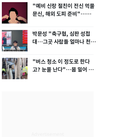
"예비 신랑 절친이 전신 먹물
문신, 해외 도피 준비"…예비
신부 '혼란'
박문성 "축구협, 심판 성접
대…그곳 사람들 얼마나 천박
한지 보여준 것"
"버스 청소 이 정도로 한다
고? 눈물 난다"…몸 밀어 넣
은 노동자 '감동'