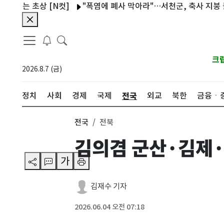
 초상 [N컷]
"폭염에 폐사 막아라"…서천군, 축사 지붕 물 살포
크
2026.8.7 (금)
전국
정치
사회
경제
국제
외교
북한
금융ㆍ
전국
전북
김의겸 군산·김제·
가
김재수 기자
2026.06.04 오전 07:18