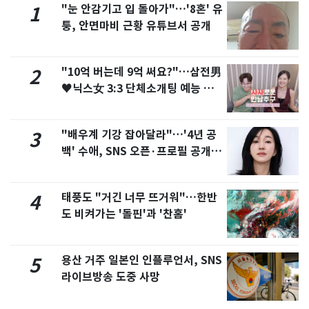
"눈 안감기고 입 돌아가"…'8혼' 유
1
퉁, 안면마비 근황 유튜브서 공개
"10억 버는데 9억 써요?"…삼전男
2
♥닉스女 3:3 단체소개팅 예능 화
제
"배우계 기강 잡아달라"…'4년 공
3
백' 수애, SNS 오픈·프로필 공개
화제
태풍도 "거긴 너무 뜨거워"…한반
4
도 비켜가는 '돌핀'과 '찬홈'
용산 거주 일본인 인플루언서, SNS
5
라이브방송 도중 사망