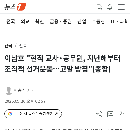
제
전국
외교
북한
금융ㆍ증권
산업
부동산
ITㆍ과학
전국
전북
이남호 "현직 교사·공무원, 지난해부터
조직적 선거운동…고발 방침"(종합)
임충식 기자
2026.05.26 오후 02:57
가
구글에서 뉴스1 즐겨찾기