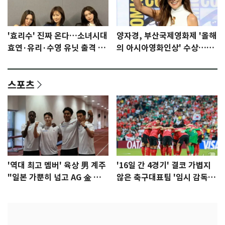
'효리수' 진짜 온다…소녀시대
양자경, 부산국제영화제 '올해
효연·유리·수영 유닛 출격 [N
의 아시아영화인상' 수상…15
이슈]
년만에 부산 온다
스포츠
'역대 최고 멤버' 육상 男 계주
'16일 간 4경기' 결코 가볍지
"일본 가뿐히 넘고 AG 金 따겠
않은 축구대표팀 '임시 감독'
다"
무게