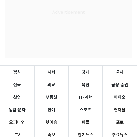
정치
사회
경제
국제
전국
외교
북한
금융·증권
산업
부동산
IT·과학
바이오
생활·문화
연예
스포츠
연재물
오피니언
핫이슈
피플
포토
TV
속보
인기뉴스
주요뉴스