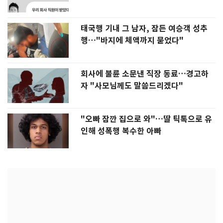
태국행 기내 그 남자, 잠든 여승객 성추
행…"바지에 체액까지 묻었다"
회사에 불륜 소문낸 직장 동료…경고하
자 "사모님께도 말씀드리겠다"
"오빠 잠깐 집으로 와"…딸 틱톡으로 유
인해 성폭행 복수한 아빠