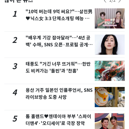
1
/
2
"10억 버는데 9억 써요?"…삼전男
1
♥닉스女 3:3 단체소개팅 예능 화
제
"배우계 기강 잡아달라"…'4년 공
2
백' 수애, SNS 오픈·프로필 공개
화제
태풍도 "거긴 너무 뜨거워"…한반
3
도 비켜가는 '돌핀'과 '찬홈'
용산 거주 일본인 인플루언서, SNS
4
라이브방송 도중 사망
톰 홀랜드♥젠데이아 부부 '스파이
5
더맨4'·'오디세이'로 극장 장악