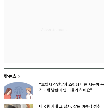
핫뉴스
"호텔서 상간남과 스킨십 나눈 시누이 목
격…제 남편이 입 다물라 하네요"
태국행 기내 그 남자, 잠든 여승객 성추