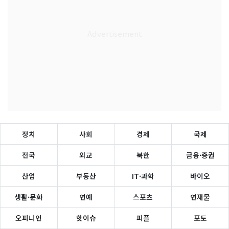
정치
사회
경제
국제
전국
외교
북한
금융·증권
산업
부동산
IT·과학
바이오
생활·문화
연예
스포츠
연재물
오피니언
핫이슈
피플
포토