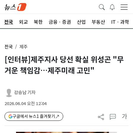
전국
외교
북한
금융ㆍ증권
산업
부동산
ITㆍ과학
전국
제주
[인터뷰]제주지사 당선 확실 위성곤 "무
거운 책임감…제주미래 고민"
강승남 기자
2026.06.04 오전 12:04
가
구글에서 뉴스1 즐겨찾기