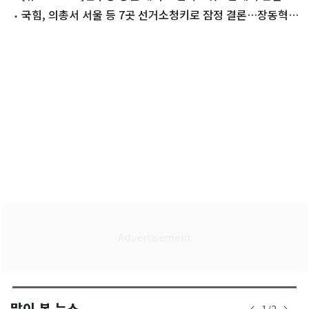
청래·김민석
국힘, 의총서 서울 등 7곳 선거소청키로 잠정 결론…장동혁
사퇴론 '분출'
많이 본 뉴스