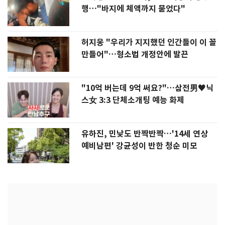
행…"바지에 체액까지 묻었다"
허지웅 "우리가 지지했던 인간들이 이 꼴
만들어"…형소법 개정안에 발끈
"10억 버는데 9억 써요?"…삼전男♥닉
스女 3:3 단체소개팅 예능 화제
유하진, 민낯도 반짝반짝…'14세 연상
예비남편' 강균성이 반한 청순 미모