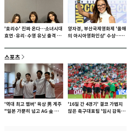
'효리수' 진짜 온다…소녀시대
양자경, 부산국제영화제 '올해
효연·유리·수영 유닛 출격 [N
의 아시아영화인상' 수상…15
이슈]
년만에 부산 온다
스포츠
'역대 최고 멤버' 육상 男 계주
'16일 간 4경기' 결코 가볍지
"일본 가뿐히 넘고 AG 金 따겠
않은 축구대표팀 '임시 감독'
다"
무게