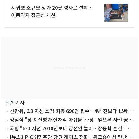
서귀포 소규모 상가 20곳 경사로 설치…
이동약자 접근성 개선
관련 기사
선관위, 6.3 지선 소청 최종 690건 접수…4년 전보다 15배 폭
증(종합)
정점식 "당 지선평가 절차적 아쉬움"…당 "앞으론 사전 공
유"
국힘 "6·3 지선 2018년보다 당선인 늘어…장동혁 혼신" 자
평
[뉴스1 PICK]민주당 당권 레이스 점화…워크숍에서 만난 정