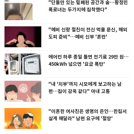
"단둘만 있는 밀폐된 공간과 술…황정민
폭로녀는 두가지에 집착했다"
"예비 신랑 절친이 전신 먹물 문신, 해외
도피 준비"…예비 신부 '혼란'
에어컨 하루 종일 틀면 전기료 29만 원…
450kWh 넘으면 '요금 폭탄'
"내 '치부'까지 시모에게 보고하는 남
편…집이 감옥 같다" 아내 고통
"이혼한 여사친은 생명의 은인…한집서
살게 해달라" 남편 요구에 '절망'