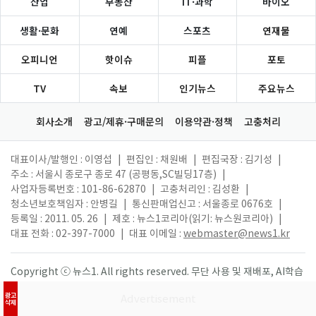
산업
부동산
IT·과학
바이오
생활·문화
연예
스포츠
연재물
오피니언
핫이슈
피플
포토
TV
속보
인기뉴스
주요뉴스
회사소개
광고/제휴·구매문의
이용약관·정책
고충처리
대표이사/발행인 : 이영섭
|
편집인 : 채원배
|
편집국장 : 김기성
|
주소 : 서울시 종로구 종로 47 (공평동,SC빌딩17층)
|
사업자등록번호 : 101-86-62870
|
고충처리인 : 김성환
|
청소년보호책임자 : 안병길
|
통신판매업신고 : 서울종로 0676호
|
등록일 : 2011. 05. 26
|
제호 : 뉴스1코리아(읽기: 뉴스원코리아)
|
대표 전화 : 02-397-7000
|
대표 이메일 :
webmaster@news1.kr
Copyright ⓒ 뉴스1. All rights reserved. 무단 사용 및 재배포, AI학습
활용 금지.
광고
삭제