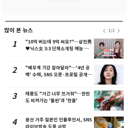
많이 본 뉴스
1
/
2
"10억 버는데 9억 써요?"…삼전男
1
♥닉스女 3:3 단체소개팅 예능 화
제
"배우계 기강 잡아달라"…'4년 공
2
백' 수애, SNS 오픈·프로필 공개
화제
태풍도 "거긴 너무 뜨거워"…한반
3
도 비켜가는 '돌핀'과 '찬홈'
용산 거주 일본인 인플루언서, SNS
4
라이브방송 도중 사망