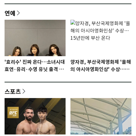
연예
'효리수' 진짜 온다…소녀시대
양자경, 부산국제영화제 '올해
효연·유리·수영 유닛 출격 [N
의 아시아영화인상' 수상…15
이슈]
년만에 부산 온다
스포츠