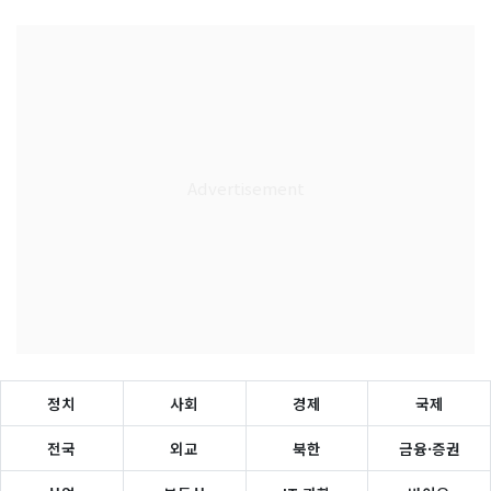
정치
사회
경제
국제
전국
외교
북한
금융·증권