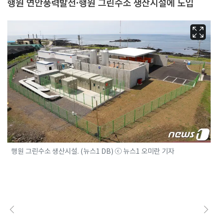
행원 연안풍력발전·행원 그린수소 생산시설에 도입
행원 그린수소 생산시설. (뉴스1 DB) ⓒ 뉴스1 오미란 기자