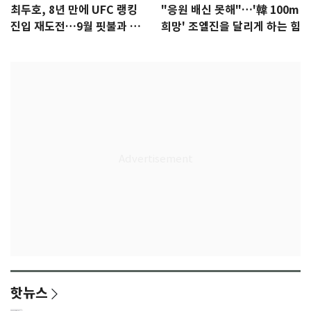
최두호, 8년 만에 UFC 랭킹
"응원 배신 못해"…'韓 100m
진입 재도전…9월 핏불과 대
희망' 조엘진을 달리게 하는 힘
결
핫뉴스