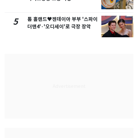
톰 홀랜드♥젠데이아 부부 '스파이
5
더맨4'·'오디세이'로 극장 장악