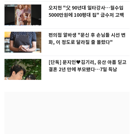
오지헌 "父 90년대 일타강사…월수입
5000만원에 100평대 집" 금수저 고백
편의점 알바생 "문신 후 손님들 시선 변
화, 이 정도로 달라질 줄 몰랐다"
[단독] 문지인♥김기리, 유산 아픔 딛고
결혼 2년 만에 부모됐다…7일 득남