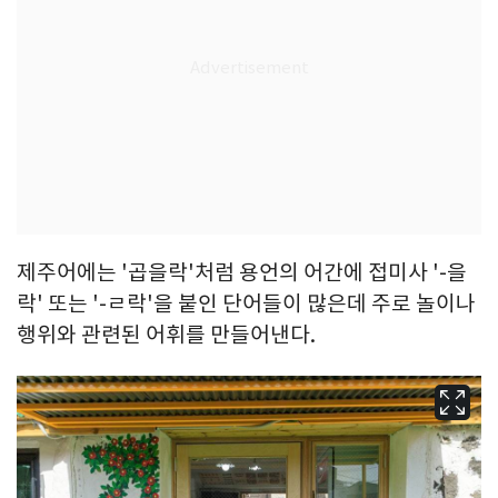
제주어에는 '곱을락'처럼 용언의 어간에 접미사 '-을
락' 또는 '-ㄹ락'을 붙인 단어들이 많은데 주로 놀이나
행위와 관련된 어휘를 만들어낸다.