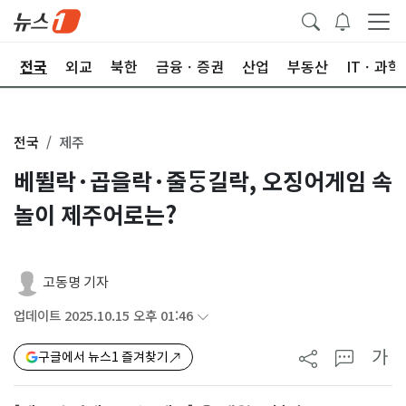
제
전국
외교
북한
금융ㆍ증권
산업
부동산
ITㆍ과학
전국
제주
베뛸락·곱을락·줄ᄃᆞᆼ길락, 오징어게임 속
놀이 제주어로는?
고동명 기자
업데이트 2025.10.15 오후 01:46
가
구글에서 뉴스1 즐겨찾기