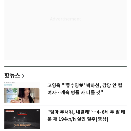
핫뉴스
고영욱 "'류수영♥' 박하선, 감당 안 될
여자…계속 명품 사 나를 것"
"엄마 무서워, 내릴래"…4·6세 두 딸 태
운 채 194㎞/h 살인 질주[영상]