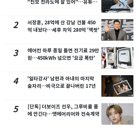
"친모 전라도에 잘 있어"…유튜브
서 언급
서장훈, 28억에 산 강남 건물 450
2
억 내놨다…세후 차익 280억 '잭팟'
에어컨 하루 종일 틀면 전기료 29만
3
원…450kWh 넘으면 '요금 폭탄'
'일타강사' 남편과 아내의 마지막
4
술자리…비극으로 끝나버린 17년
[단독] 더보이즈 선우, 그루비룸 품
5
에 안긴다…앳에어리어와 전속계약