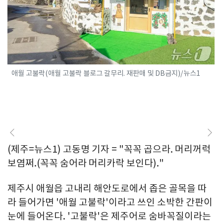
애월 고불락(애월 고불락 블로그 갈무리. 재판매 및 DB금지)/뉴스1
(제주=뉴스1) 고동명 기자 = "꼭꼭 곱으라. 머리꺼럭
보염쩌.(꼭꼭 숨어라 머리카락 보인다)."
제주시 애월읍 고내리 해안도로에서 좁은 골목을 따
라 들어가면 '애월 고불락'이라고 쓰인 소박한 간판이
눈에 들어온다. '고불락'은 제주어로 숨바꼭질이라는