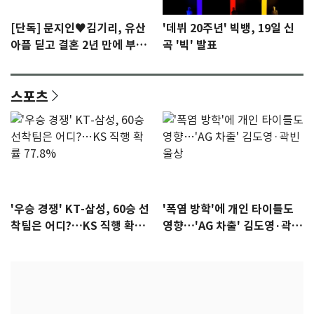
[단독] 문지인♥김기리, 유산
'데뷔 20주년' 빅뱅, 19일 신
아픔 딛고 결혼 2년 만에 부모
곡 '빅' 발표
됐다…7일 득남
스포츠
'우승 경쟁' KT-삼성, 60승 선
'폭염 방학'에 개인 타이틀도
착팀은 어디?…KS 직행 확률
영향…'AG 차출' 김도영·곽빈
77.8%
울상