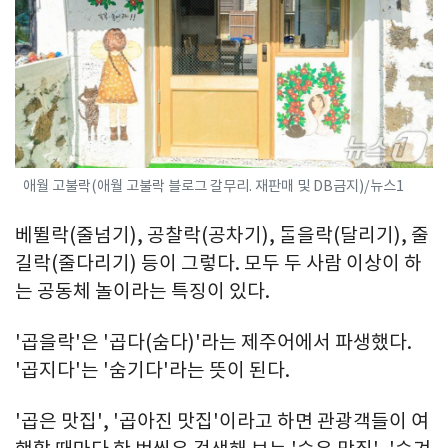
애월 고불락(애월 고불락 블로그 갈무리. 재판매 및 DB금지)/뉴스1
베뛸락(줄넘기), 공찰락(공차기), ᄃᆞᆯ을락(달리기), 줄
길락(줄다리기) 등이 그렇다. 모두 두 사람 이상이 하
는 공동체 놀이라는 특징이 있다.
'곱을락'은 '곱다(숨다)'라는 제주어에서 파생했다.
'곱지다'는 '숨기다'라는 뜻이 된다.
'곱은 맛집', '곱아진 맛집'이라고 하면 관광객들이 여