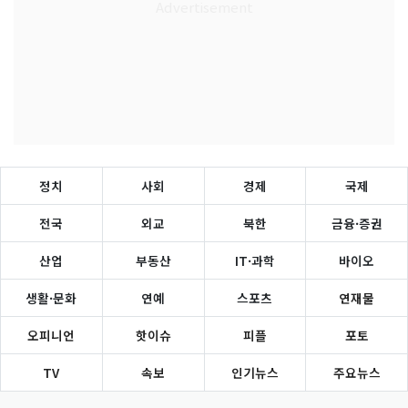
정치
사회
경제
국제
전국
외교
북한
금융·증권
산업
부동산
IT·과학
바이오
생활·문화
연예
스포츠
연재물
오피니언
핫이슈
피플
포토
TV
속보
인기뉴스
주요뉴스