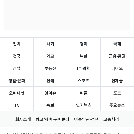
정치
사회
경제
국제
전국
외교
북한
금융·증권
산업
부동산
IT·과학
바이오
생활·문화
연예
스포츠
연재물
오피니언
핫이슈
피플
포토
TV
속보
인기뉴스
주요뉴스
회사소개
광고/제휴·구매문의
이용약관·정책
고충처리