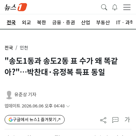
제
전국
외교
북한
금융ㆍ증권
산업
부동산
ITㆍ과학
전국
인천
"송도1동과 송도2동 표 수가 왜 똑같
아?"…박찬대·유정복 득표 동일
유준상 기자
업데이트 2026.06.06 오후 04:48
가
구글에서 뉴스1 즐겨찾기