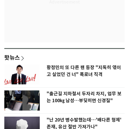
핫뉴스
황정민의 또 다른 팬 등장 "지독히 엮이
고 싶었던 건 너" 폭로녀 직격
"출근길 지하철서 두자리 차지, 업무 보
는 100㎏ 남성…부딪히면 신경질"
"난 20년 병수발했는데…'배다른 형제'
존재, 유산 절반 가져가나"