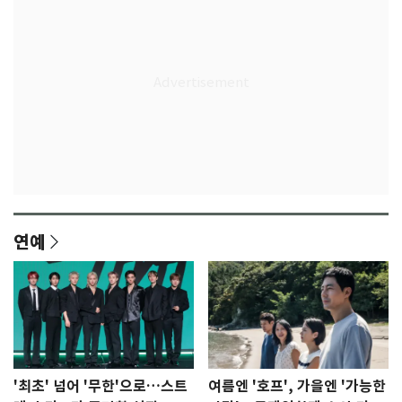
연예
'최초' 넘어 '무한'으로…스트
여름엔 '호프', 가을엔 '가능한