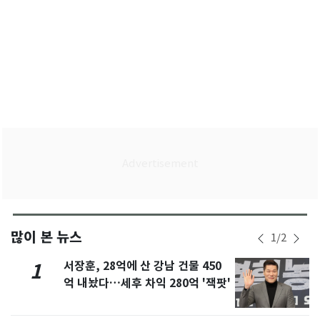
많이 본 뉴스
1
/
2
서장훈, 28억에 산 강남 건물 450
1
억 내놨다…세후 차익 280억 '잭팟'