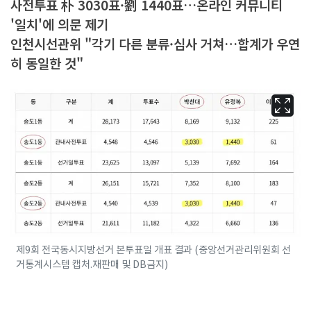
사전투표 朴 3030표·劉 1440표…온라인 커뮤니티
'일치'에 의문 제기
인천시선관위 "각기 다른 분류·심사 거쳐…합계가 우연
히 동일한 것"
제9회 전국동시지방선거 본투표일 개표 결과 (중앙선거관리위원회 선
거통계시스템 캡처.재판매 및 DB금지)