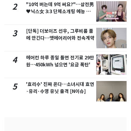
"10억 버는데 9억 써요?"…삼전男
2
♥닉스女 3:3 단체소개팅 예능 화
제
[단독] 더보이즈 선우, 그루비룸 품
3
에 안긴다…앳에어리어와 전속계약
에어컨 하루 종일 틀면 전기료 29만
4
원…450kWh 넘으면 '요금 폭탄'
'효리수' 진짜 온다…소녀시대 효연
5
·유리·수영 유닛 출격 [N이슈]