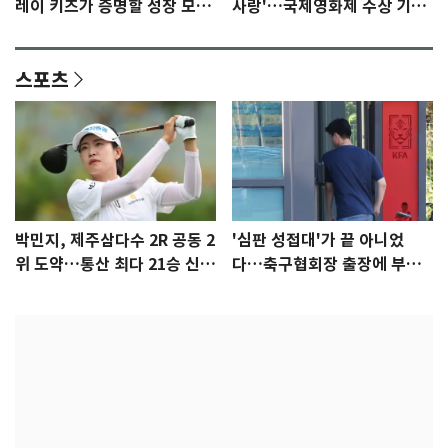
레이 키즈가 증명할 성장 모멘
사랑'…국제영화제 수상 기대
텀 [N이슈]
감 [N이슈]
스포츠
박민지, 제주삼다수 2R 공동 2
'심판 성접대'가 끝 아니었
위 도약…통산 최다 21승 신기
다…축구협회장 출장에 부인
록 도전
3회 동반 '펑펑'