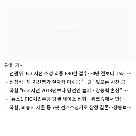
관련 기사
선관위, 6.3 지선 소청 최종 690건 접수…4년 전보다 15배 폭
증(종합)
정점식 "당 지선평가 절차적 아쉬움"…당 "앞으론 사전 공
유"
국힘 "6·3 지선 2018년보다 당선인 늘어…장동혁 혼신" 자
평
[뉴스1 PICK]민주당 당권 레이스 점화…워크숍에서 만난 정
청래·김민석
국힘, 의총서 서울 등 7곳 선거소청키로 잠정 결론…장동혁
사퇴론 '분출'